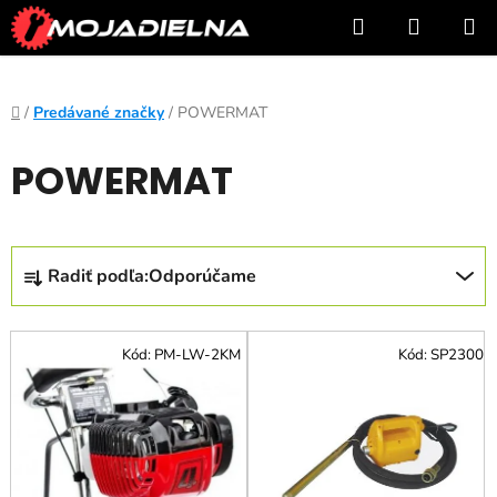
Prejsť
Hľadať
NÁKUP
na
KOŠÍK
obsah
Domov
/
Predávané značky
/
POWERMAT
POWERMAT
R
Radiť podľa:
Odporúčame
a
d
V
e
Kód:
PM-LW-2KM
Kód:
SP2300
ý
n
p
i
i
e
s
p
p
r