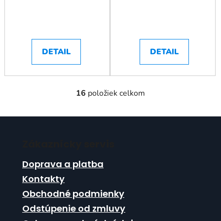
DETAIL
DETAIL
16
položiek celkom
O
v
l
Z
á
á
d
Zákaznícky servis
p
a
ä
c
Doprava a platba
t
i
Kontakty
i
e
Obchodné podmienky
p
e
r
Odstúpenie od zmluvy
v