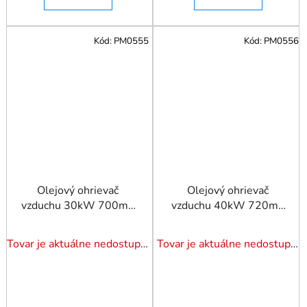
Kód:
PM0555
Kód:
PM0556
Olejový ohrievač
Olejový ohrievač
vzduchu 30kW 700m3
vzduchu 40kW 720m3
s termostatom a LCD
s termostatom a LCD
displejom
displejom
Tovar je aktuálne nedostupný. Dotazuj dostupnosť.
Tovar je aktuálne nedostupný. Dotazuj dostupnosť.