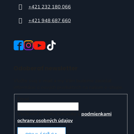
+421 232 180 066
+421 948 687 660
Odoberať newsletter
Vložte svoj e-mail a my Vám budeme zasielať
informácie o nových produktoch na našom e-shope.
Email
Vložením e-mailu súhlasíte s
podmienkami
ochrany osobných údajov