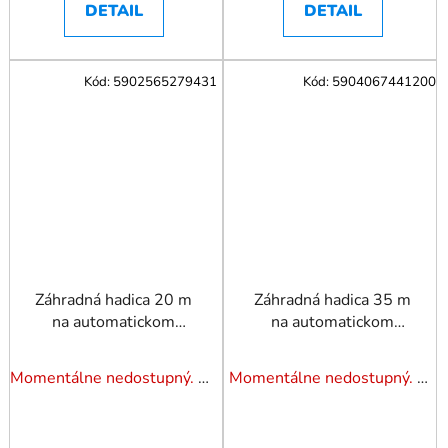
DETAIL
DETAIL
Kód:
5902565279431
Kód:
5904067441200
Záhradná hadica 20 m
Záhradná hadica 35 m
na automatickom
na automatickom
navíjacom bubne PM-
navíjacom bubne PM-
ABNW-20T
ABNW-35M
Momentálne nedostupný. Pozrite si naše varianty.
Momentálne nedostupný. Pozrite si naše varianty.