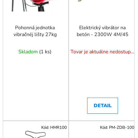
r
o
o
d
d
u
u
Pohonná jednotka
Elektrický vibrátor na
k
vibračnéj lišty 27kg
betón - 2300W 4M/45
k
t
t
o
o
Skladom
(
1 ks
)
Tovar je aktuálne nedostupný. Dotazuj dostupnosť.
v
v
DETAIL
Kód:
HMR100
Kód:
PM-ZDB-100