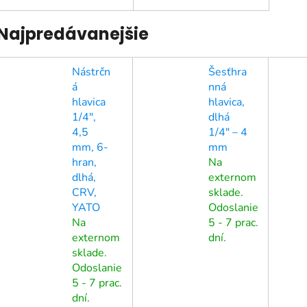
Najpredávanejšie
Nástrčn
Šesťhra
á
nná
hlavica
hlavica,
1/4",
dlhá
4,5
1/4" – 4
mm, 6-
mm
hran,
Na
dlhá,
externom
CRV,
sklade.
YATO
Odoslanie
Na
5 - 7 prac.
externom
dní.
sklade.
Odoslanie
5 - 7 prac.
dní.