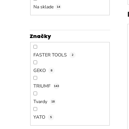
n
e
Na sklade
14
l
Značky
FASTER TOOLS
2
GEKO
8
TRIUMF
143
Tvardy
18
YATO
5