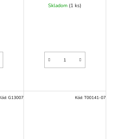
Skladom
(
1 ks
)
Kód:
G13007
Kód:
T00141-07