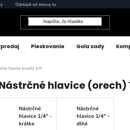
ty
Odstúpiť od zmluvy tu
predaj
Pieskovanie
Gola sady
Komp
rčné hlavice (orech) 1/4"
Nástrčné hlavice (orech) 
Nástrčné
Nástrčné
hlavice 1/4" -
hlavice 1/4" -
krátke
dlhé