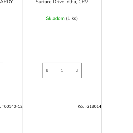
TVARDY
Surface Drive, dlhá, CRV
v
Skladom
(
1 ks
)
:
T00140-12
Kód:
G13014