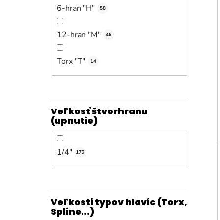
6-hran "H"
58
12-hran "M"
46
Torx "T"
14
Veľkosť štvorhranu
(upnutie)
1/4"
176
Veľkosti typov hlavíc (Torx,
Spline...)