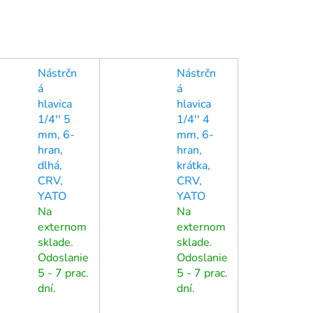
Nástrčn
Nástrčn
á
á
hlavica
hlavica
1/4'' 5
1/4'' 4
mm, 6-
mm, 6-
hran,
hran,
dlhá,
krátka,
CRV,
CRV,
YATO
YATO
Na
Na
externom
externom
sklade.
sklade.
Odoslanie
Odoslanie
5 - 7 prac.
5 - 7 prac.
dní.
dní.