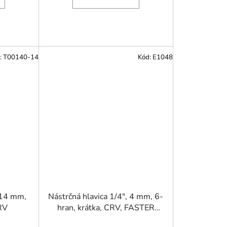
:
T00140-14
Kód:
E1048
 14 mm,
Nástrčná hlavica 1/4", 4 mm, 6-
CRV
hran, krátka, CRV, FASTER
TOOLS