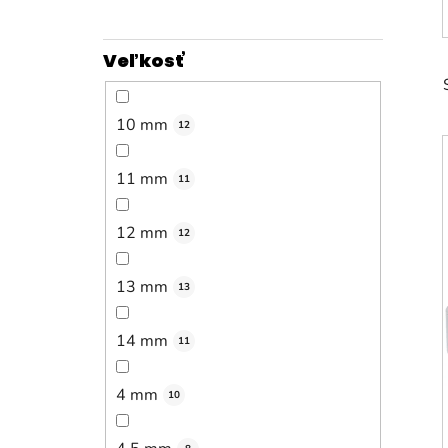
Veľkosť
10 mm
12
11 mm
11
12 mm
12
13 mm
13
14 mm
11
4 mm
10