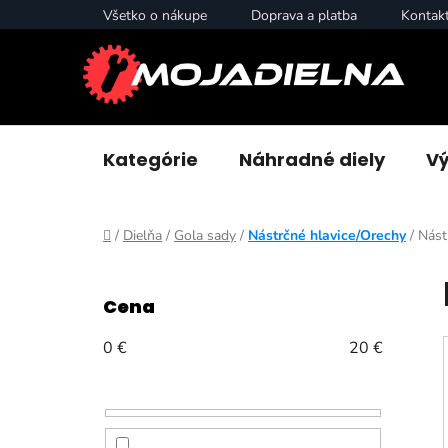
Prejsť
Všetko o nákupe
Doprava a platba
Kontak
na
obsah
Kategórie
Náhradné diely
Vý
Domov
/
Dielňa
/
Gola sady
/
Nástrčné hlavice/Orechy
/
Nást
B
o
Cena
č
n
0
€
20
€
ý
p
a