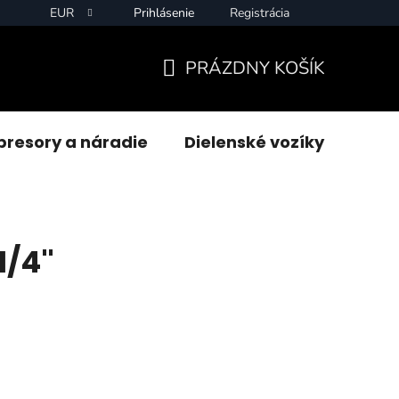
EUR
Prihlásenie
Registrácia
PRÁZDNY KOŠÍK
NÁKUPNÝ
KOŠÍK
resory a náradie
Dielenské vozíky
Zvár
1/4"