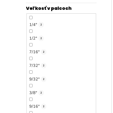
Veľkosť v palcoch
1/4"
2
1/2"
2
7/16"
2
7/32"
2
9/32"
2
3/8"
2
9/16"
2