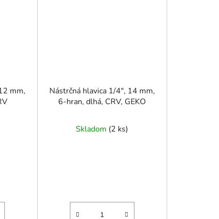
 12 mm,
Nástrčná hlavica 1/4", 14 mm,
CRV
6-hran, dlhá, CRV, GEKO
Skladom
(
2 ks
)