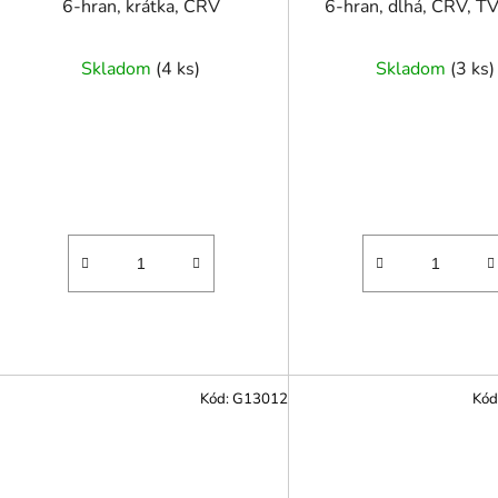
o
6-hran, krátka, CRV
6-hran, dlhá, CRV, 
v
Skladom
(
4 ks
)
Skladom
(
3 ks
)
Kód:
G13012
Kód