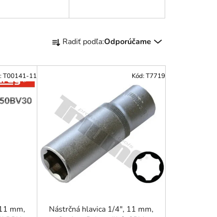
R
Radiť podľa:
Odporúčame
a
d
e
:
T00141-11
Kód:
T7719
n
i
e
p
r
o
d
u
k
t
o
 11 mm,
Nástrčná hlavica 1/4", 11 mm,