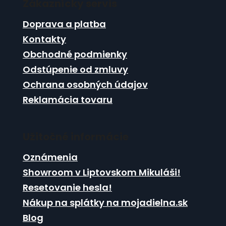
e
Zákaznícky servis
p
e
p
ä
Doprava a platba
r
t
v
Kontakty
i
k
Obchodné podmienky
e
y
Odstúpenie od zmluvy
v
ý
Ochrana osobných údajov
p
Reklamácia tovaru
i
s
u
Užitočné informácie
Oznámenia
Showroom v Liptovskom Mikuláši!
Resetovanie hesla!
Nákup na splátky na mojadielna.sk
Blog