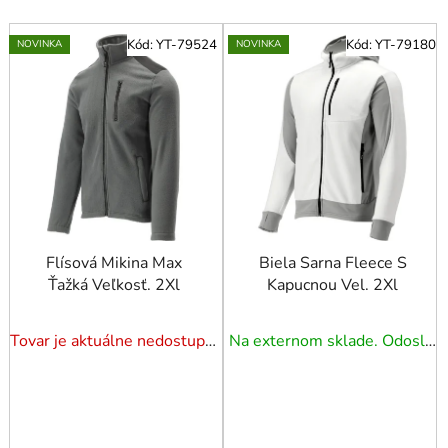
V
Kód:
YT-79524
Kód:
YT-79180
NOVINKA
NOVINKA
ý
p
i
s
p
r
o
d
u
Flísová Mikina Max
Biela Sarna Fleece S
Ťažká Veľkosť. 2Xl
Kapucnou Vel. 2Xl
k
t
o
Tovar je aktuálne nedostupný. Dotazuj dostupnosť.
Na externom sklade. Odoslanie 5 - 7 prac. dní.
v