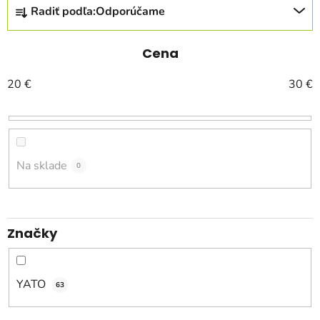
R
Radiť podľa:
Odporúčame
a
d
e
Cena
n
20
€
30
€
i
e
p
r
o
Na sklade
0
d
u
k
Značky
t
o
v
YATO
63