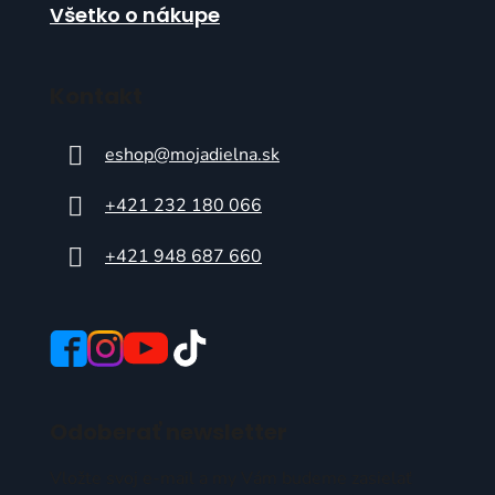
Všetko o nákupe
Kontakt
eshop
@
mojadielna.sk
+421 232 180 066
+421 948 687 660
Odoberať newsletter
Vložte svoj e-mail a my Vám budeme zasielať