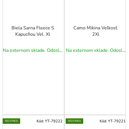
Biela Sarna Fleece S
Camo Mikina Veľkosť.
Kapucňou Vel. Xl
2Xl
Na externom sklade. Odoslanie 5 - 7 prac. dní.
Na externom sklade. Odoslanie 5 - 7 prac. dní.
Kód:
YT-79222
Kód:
YT-79221
NOVINKA
NOVINKA