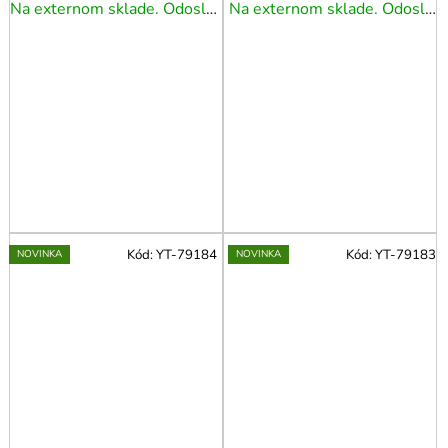
Na externom sklade. Odoslanie 5 - 7 prac. dní.
Na externom sklade. Odoslanie 5 - 7 prac. dní.
Kód:
YT-79184
Kód:
YT-79183
NOVINKA
NOVINKA