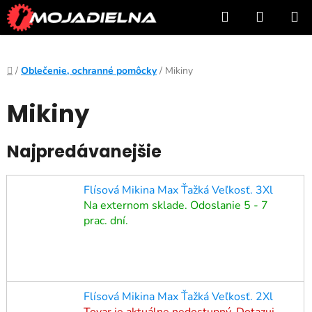
Prejsť
Hľadať
NÁKUP
na
KOŠÍK
obsah
Domov
/
Oblečenie, ochranné pomôcky
/
Mikiny
Mikiny
Najpredávanejšie
Flísová Mikina Max Ťažká Veľkosť. 3Xl
Na externom sklade. Odoslanie 5 - 7
prac. dní.
Flísová Mikina Max Ťažká Veľkosť. 2Xl
Tovar je aktuálne nedostupný. Dotazuj