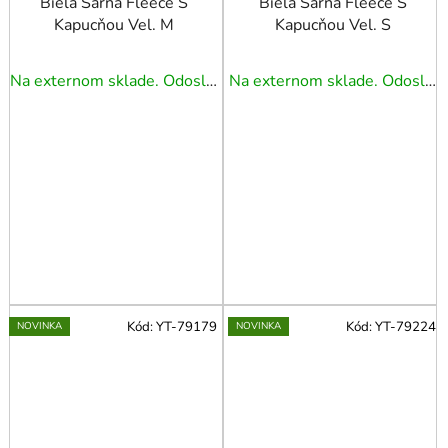
Biela Sarna Fleece S
Biela Sarna Fleece S
Kapucňou Vel. M
Kapucňou Vel. S
Na externom sklade. Odoslanie 5 - 7 prac. dní.
Na externom sklade. Odoslanie 5 - 7 prac. dní.
Kód:
YT-79179
Kód:
YT-79224
NOVINKA
NOVINKA