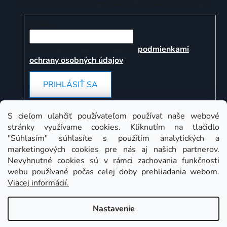
informácie o nových produktoch na našom e-shope.
Email
Vložením e-mailu súhlasíte s
podmienkami
ochrany osobných údajov
PRIHLÁSIŤ SA
S cieľom uľahčiť používateľom používať naše webové
stránky využívame cookies. Kliknutím na tlačidlo
Instagram
"Súhlasím" súhlasíte s použitím analytických a
marketingových cookies pre nás aj našich partnerov.
Nevyhnutné cookies sú v rámci zachovania funkčnosti
webu používané počas celej doby prehliadania webom.
Viacej informácií.
Nastavenie