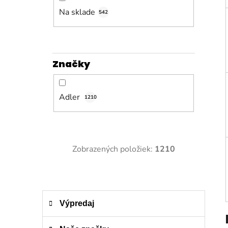
n
e
Na sklade
542
l
Značky
Adler
1210
Zobrazených položiek:
1210
K
Preskočiť
Výpredaj
a
kategórie
t