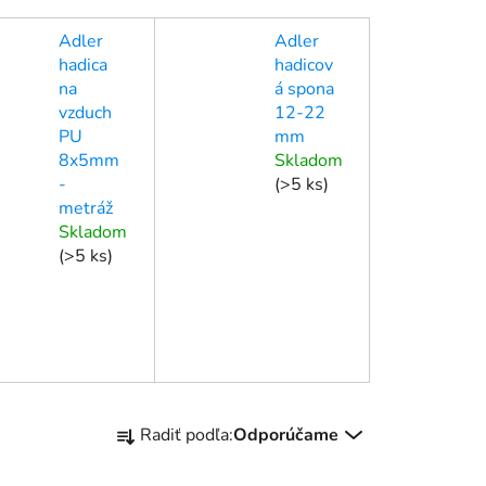
Adler
Adler
hadica
hadicov
na
á spona
vzduch
12-22
PU
mm
8x5mm
Skladom
-
(
>5 ks
)
metráž
Skladom
(
>5 ks
)
R
Radiť podľa:
Odporúčame
a
d