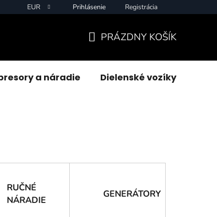
EUR
Prihlásenie
Registrácia
PRÁZDNY KOŠÍK
NÁKUPNÝ
KOŠÍK
resory a náradie
Dielenské vozíky
Zvár
RUČNÉ
GENERÁTORY
NÁRADIE