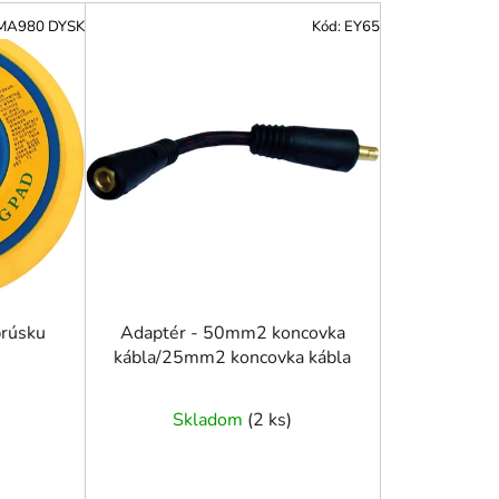
e
MA980 DYSK
Kód:
EY65
n
i
e
p
r
o
d
u
k
t
o
brúsku
Adaptér - 50mm2 koncovka
kábla/25mm2 koncovka kábla
v
Skladom
(
2 ks
)