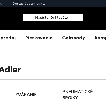
ty
Odstúpiť od zmluvy tu
predaj
Pieskovanie
Gola sady
Komp
Adler
PNEUMATICKÉ
ZVÁRANIE
SPOJKY