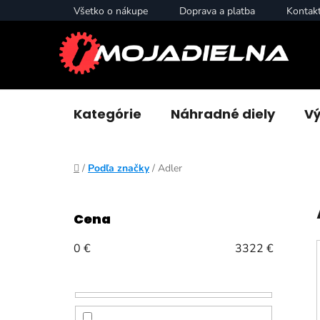
Prejsť
Všetko o nákupe
Doprava a platba
Kontak
na
obsah
Kategórie
Náhradné diely
Vý
Domov
/
Podľa značky
/
Adler
B
o
Cena
č
n
0
€
3322
€
ý
p
a