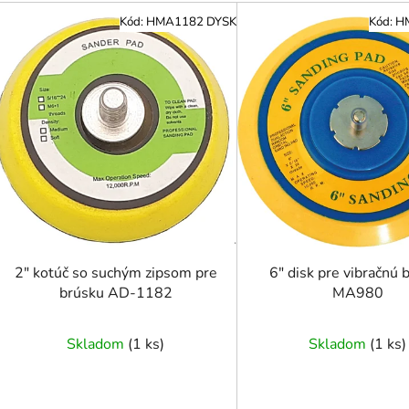
V
Kód:
HMA1182 DYSK
Kód:
H
ý
p
i
s
p
r
o
d
u
k
t
2" kotúč so suchým zipsom pre
6" disk pre vibračnú 
o
brúsku AD-1182
MA980
v
Skladom
(
1 ks
)
Skladom
(
1 ks
)