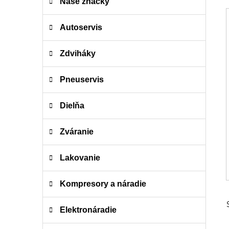
e
Naše značky
g
ó
Autoservis
r
i
Zdviháky
e
Pneuservis
Dielňa
Zváranie
Lakovanie
Kompresory a náradie
Elektronáradie