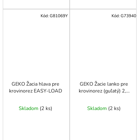
Kód:
G81069Y
Kód:
G73940
GEKO Žacia hlava pre
GEKO Žacie lanko pre
krovinorez EASY-LOAD
krovinorez (guľatý) 2,4
mm x 100 m
Skladom
(
2 ks
)
Skladom
(
2 ks
)