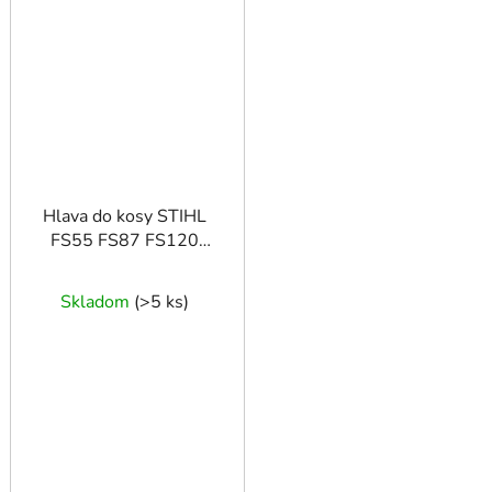
Hlava do kosy STIHL
FS55 FS87 FS120
FS130 FS240
Skladom
(
>5 ks
)