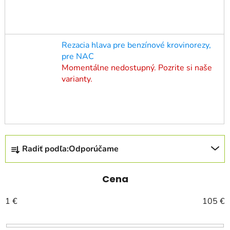
Rezacia hlava pre benzínové krovinorezy,
pre NAC
Momentálne nedostupný. Pozrite si naše
varianty.
R
Radiť podľa:
Odporúčame
a
d
e
Cena
n
1
€
105
€
i
e