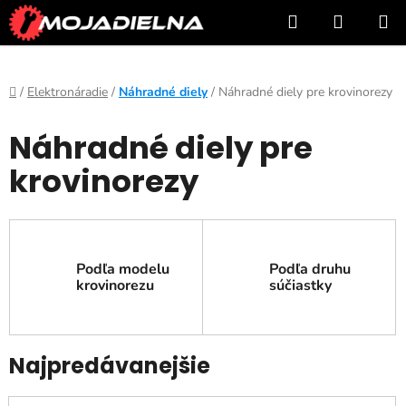
Prejsť
Hľadať
NÁKUP
na
KOŠÍK
obsah
Domov
/
Elektronáradie
/
Náhradné diely
/
Náhradné diely pre krovinorezy
Náhradné diely pre
krovinorezy
Podľa modelu
Podľa druhu
krovinorezu
súčiastky
Najpredávanejšie