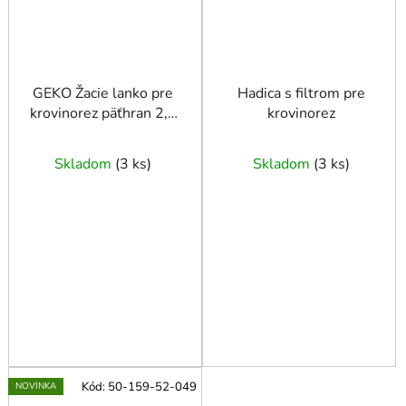
GEKO Žacie lanko pre
Hadica s filtrom pre
krovinorez päťhran 2,4
krovinorez
mm x 10 m
Skladom
(
3 ks
)
Skladom
(
3 ks
)
Kód:
50-159-52-049
NOVINKA