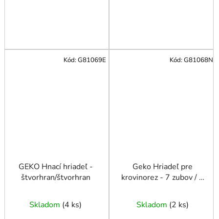
Kód:
G81069E
Kód:
G81068N
GEKO Hnací hriadeľ -
Geko Hriadeľ pre
štvorhran/štvorhran
krovinorez - 7 zubov / 7
zubov - dĺžka 153 cm -
priemer 7 mm
Skladom
(
4 ks
)
Skladom
(
2 ks
)