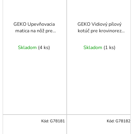
GEKO Upevňovacia
GEKO Vidiový pílový
matica na nôž pre
kotúč pre krovinorez
krovinorezy
255x25,4mmx24z
Skladom
(
4 ks
)
Skladom
(
1 ks
)
Kód:
G78181
Kód:
G78182