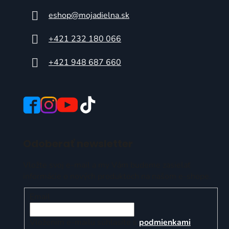
eshop
@
mojadielna.sk
+421 232 180 066
+421 948 687 660
Odoberať newsletter
Vložte svoj e-mail a my Vám budeme zasielať
informácie o nových produktoch na našom e-shope.
Email
Vložením e-mailu súhlasíte s
podmienkami