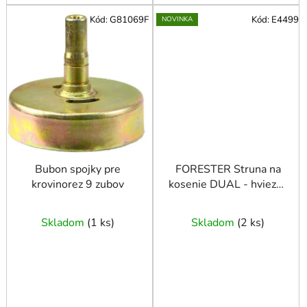
Kód:
G81069F
Kód:
E4499
NOVINKA
Bubon spojky pre
FORESTER Struna na
krovinorez 9 zubov
kosenie DUAL - hviezda
2,6 15
Skladom
(
1 ks
)
Skladom
(
2 ks
)