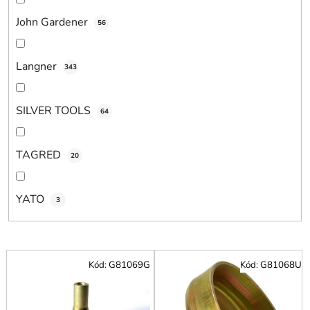
John Gardener
56
Langner
343
SILVER TOOLS
64
TAGRED
20
YATO
3
V
Kód:
G81069G
Kód:
G81068U
ý
p