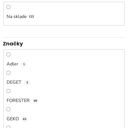
p
r
o
Na sklade
122
d
u
k
Značky
t
o
v
Adler
1
DEGET
3
FORESTER
69
GEKO
63