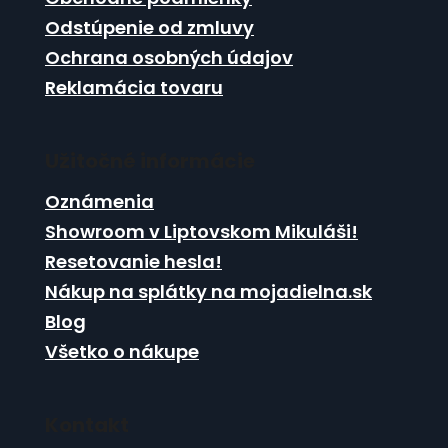
e
y
Odstúpenie od zmluvy
v
ý
Ochrana osobných údajov
p
Reklamácia tovaru
i
s
u
Užitočné informácie
Oznámenia
Showroom v Liptovskom Mikuláši!
Resetovanie hesla!
Nákup na splátky na mojadielna.sk
Blog
Všetko o nákupe
Kontakt