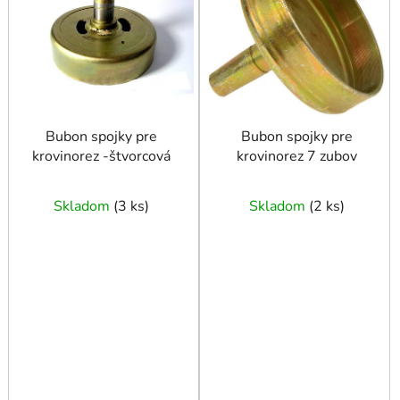
i
s
p
r
o
d
u
Bubon spojky pre
Bubon spojky pre
krovinorez -štvorcová
krovinorez 7 zubov
k
t
o
Skladom
(
3 ks
)
Skladom
(
2 ks
)
v