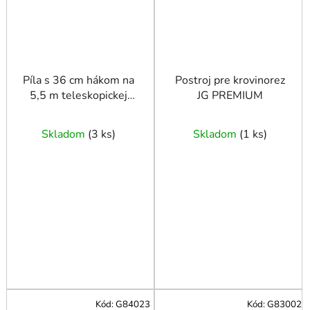
Píla s 36 cm hákom na
Postroj pre krovinorez
5,5 m teleskopickej
JG PREMIUM
násade SK5 (10)
Skladom
(
3 ks
)
Skladom
(
1 ks
)
Kód:
G84023
Kód:
G83002