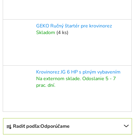
GEKO Ručný štartér pre krovinorez
Skladom
(
4 ks
)
Krovinorez JG 6 HP s plným vybavením
Na externom sklade. Odoslanie 5 - 7
prac. dní.
R
Radiť podľa:
Odporúčame
a