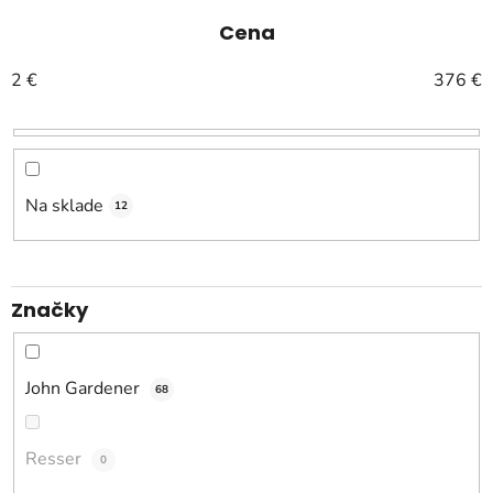
d
e
Cena
n
2
€
376
€
i
e
p
r
o
Na sklade
12
d
u
k
Značky
t
o
v
John Gardener
68
Resser
0