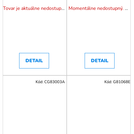
tyčou 1,65-2,50 m (10)
Tovar je aktuálne nedostupný. Dotazuj dostupnosť.
Momentálne nedostupný. Pozrite si naše varianty.
DETAIL
DETAIL
Kód:
CG83003A
Kód:
G81068E