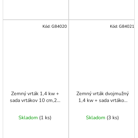
Kód:
G84020
Kód:
G84021
Zemný vrták 1,4 kw +
Zemný vrták dvojmužný
sada vrtákov 10 cm,20
1,4 kw + sada vrtákov
cm,30 cm a adaptér 50
10 cm,20 cm,30 cm a
cm
adaptér 50 cm
Skladom
(
1 ks
)
Skladom
(
3 ks
)