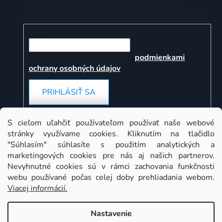
Vložte svoj e-mail a my Vám budeme zasielať
informácie o nových produktoch na našom e-shope.
Email
Vložením e-mailu súhlasíte s
podmienkami
ochrany osobných údajov
PRIHLÁSIŤ SA
S cieľom uľahčiť používateľom používať naše webové
stránky využívame cookies. Kliknutím na tlačidlo
Instagram
"Súhlasím" súhlasíte s použitím analytických a
marketingových cookies pre nás aj našich partnerov.
Nevyhnutné cookies sú v rámci zachovania funkčnosti
webu používané počas celej doby prehliadania webom.
Viacej informácií.
Nastavenie