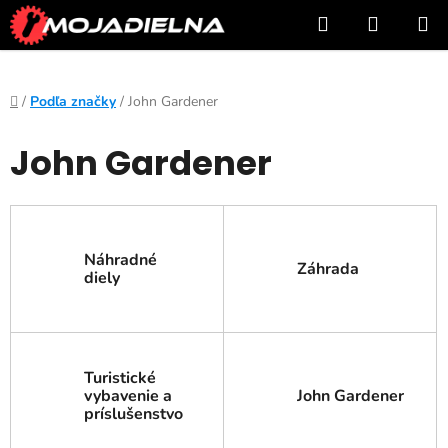
Prejsť
Hľadať
NÁKUP
na
KOŠÍK
obsah
Domov
/
Podľa značky
/
John Gardener
John Gardener
Náhradné
Záhrada
diely
Turistické
vybavenie a
John Gardener
príslušenstvo