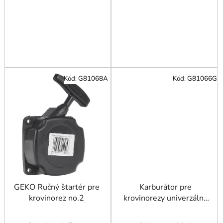
Kód:
G81068A
Kód:
G81066G
GEKO Ručný štartér pre
Karburátor pre
krovinorez no.2
krovinorezy univerzálny
JG