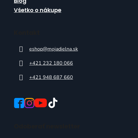
Blog
Všetko o nákupe
Kontakt
eshop
@
mojadielna.sk
+421 232 180 066
+421 948 687 660
Odoberať newsletter