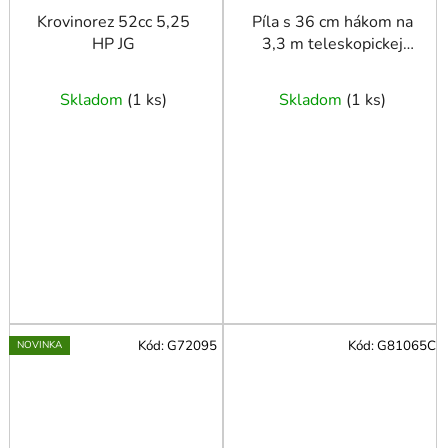
Krovinorez 52cc 5,25
Píla s 36 cm hákom na
HP JG
3,3 m teleskopickej
rukoväti SK5 (12)
Skladom
(
1 ks
)
Skladom
(
1 ks
)
Kód:
G72095
Kód:
G81065C
NOVINKA