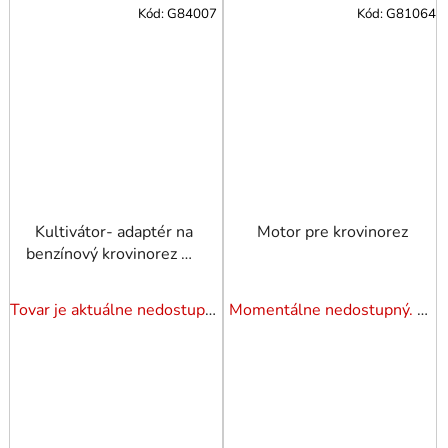
Kód:
G84007
Kód:
G81064
Kultivátor- adaptér na
Motor pre krovinorez
benzínový krovinorez 32
cm trubka 28 mm
Tovar je aktuálne nedostupný. Dotazuj dostupnosť.
Momentálne nedostupný. Pozrite si naše varianty.