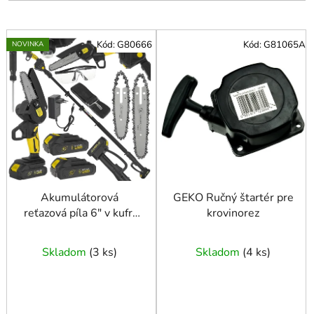
V
Kód:
G80666
Kód:
G81065A
NOVINKA
ý
p
i
s
p
r
o
d
u
Akumulátorová
GEKO Ručný štartér pre
reťazová píla 6" v kufri
krovinorez
k
2x2,0Ah 21V - XXL
t
sada s teleskopickým
o
Skladom
(
3 ks
)
Skladom
(
4 ks
)
výložníkom 1,65-2,50
v
m (10)