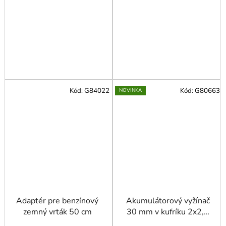
Kód:
G84022
Kód:
G80663
NOVINKA
Adaptér pre benzínový
Akumulátorový vyžínač
zemný vrták 50 cm
30 mm v kufríku 2x2,0
Ah 21V s teleskopickou