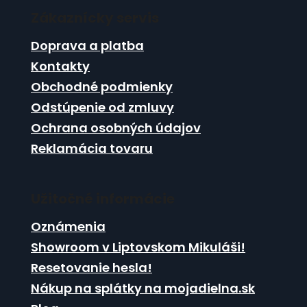
á
i
i
e
Zákaznícky servis
p
e
p
ä
Doprava a platba
r
t
v
Kontakty
i
k
Obchodné podmienky
e
y
Odstúpenie od zmluvy
v
ý
Ochrana osobných údajov
p
Reklamácia tovaru
i
s
u
Užitočné informácie
Oznámenia
Showroom v Liptovskom Mikuláši!
Resetovanie hesla!
Nákup na splátky na mojadielna.sk