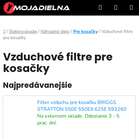
Prejsť
Hľadať
NÁKUP
na
KOŠÍK
obsah
Domov
/
Elektronáradie
/
Náhradné diely
/
Pre kosačky
/
Vzduchové filtre
pre kosačky
Vzduchové filtre pre
kosačky
Najpredávanejšie
Filter vzduchu pre kosačku BRIGGS
STRATTON 550E 550EX 625E 593260
Na externom sklade. Odoslanie 3 - 5
prac. dní.