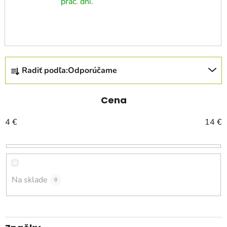
prac. dní.
R
Radiť podľa:
Odporúčame
a
d
e
Cena
n
4
€
14
€
i
e
p
r
o
Na sklade
0
d
u
k