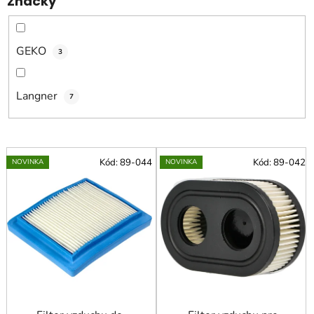
Značky
t
o
v
GEKO
3
Langner
7
V
Kód:
89-044
Kód:
89-042
NOVINKA
NOVINKA
ý
p
i
s
p
r
o
d