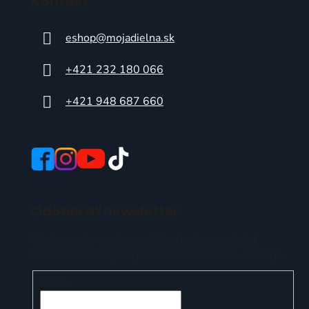
Kontakt
eshop
@
mojadielna.sk
+421 232 180 066
+421 948 687 660
Odoberať newsletter
Vložte svoj e-mail a my Vám budeme zasielať
informácie o nových produktoch na našom e-shope.
Email