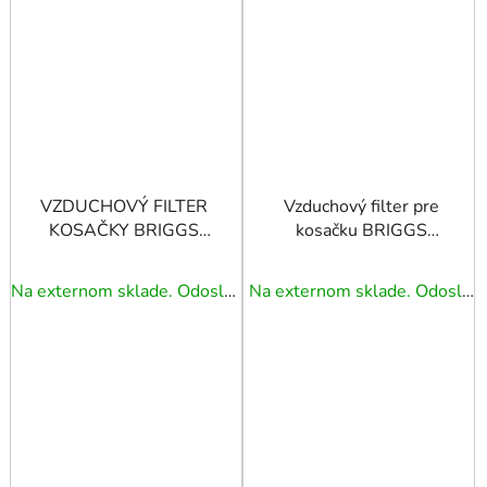
VZDUCHOVÝ FILTER
Vzduchový filter pre
KOSAČKY BRIGGS
kosačku BRIGGS
STRATTON 597265
STRATTON INTEK V-
595853 850E 875EXi
TWIN 16-27KM
Na externom sklade. Odoslanie 3 - 5 prac. dní.
Na externom sklade. Odoslanie 3 - 5 prac. dní.