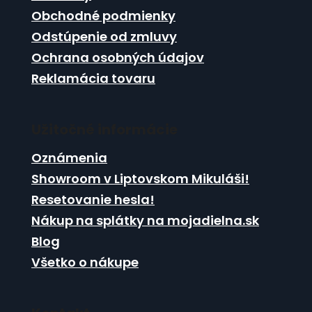
i
e
Obchodné podmienky
p
e
r
Odstúpenie od zmluvy
v
Ochrana osobných údajov
k
Reklamácia tovaru
y
v
ý
p
Užitočné informácie
i
s
Oznámenia
u
Showroom v Liptovskom Mikuláši!
Resetovanie hesla!
Nákup na splátky na mojadielna.sk
Blog
Všetko o nákupe