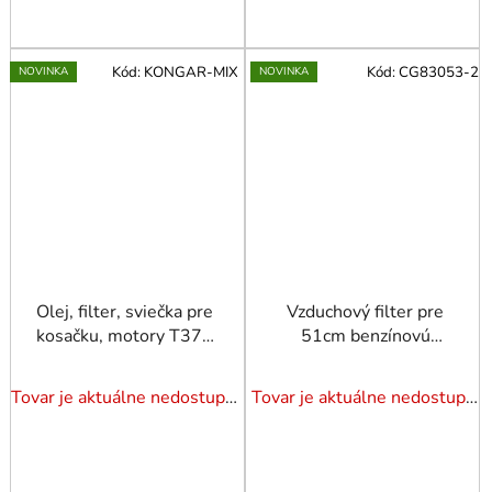
Kód:
KONGAR-MIX
Kód:
CG83053-2
NOVINKA
NOVINKA
Olej, filter, sviečka pre
Vzduchový filter pre
kosačku, motory T375
51cm benzínovú
T475 T575 T675
kosačku LONCIN s
SADA
pohonom
Tovar je aktuálne nedostupný. Dotazuj dostupnosť.
Tovar je aktuálne nedostupný. Dotazuj dostupnosť.