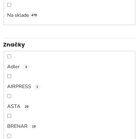
r
o
Na sklade
478
d
u
k
Značky
t
o
v
Adler
3
AIRPRESS
1
ASTA
29
BRENAR
19