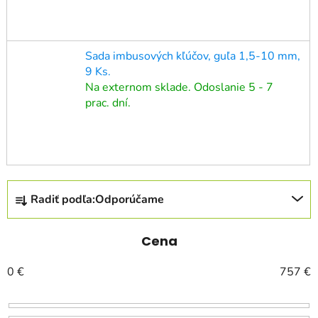
Sada imbusových kľúčov, guľa 1,5-10 mm,
9 Ks.
Na externom sklade. Odoslanie 5 - 7
prac. dní.
R
Radiť podľa:
Odporúčame
a
d
e
Cena
n
0
€
757
€
i
e
p