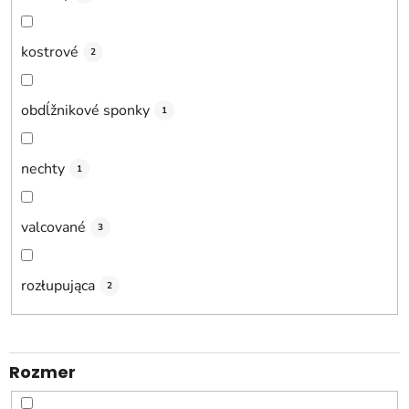
kostrové
2
obdĺžnikové sponky
1
nechty
1
valcované
3
rozłupująca
2
Rozmer