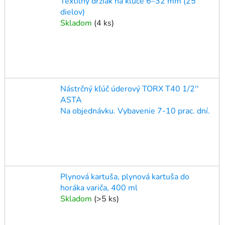
Textilný držiak na kľúče 6–32 mm (25
dielov)
Skladom
(
4 ks
)
Nástrčný kľúč úderový TORX T40 1/2''
ASTA
Na objednávku. Vybavenie 7-10 prac. dní.
Plynová kartuša, plynová kartuša do
horáka variča, 400 ml
Skladom
(
>5 ks
)