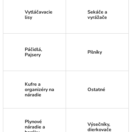
Vytláčavacie
Sekáče a
lisy
vyrážače
Páčidlá,
Pilníky
Pajsery
Kufre a
organizéry na
Ostatné
náradie
Plynové
Výsečníky,
náradie a
dierkovače