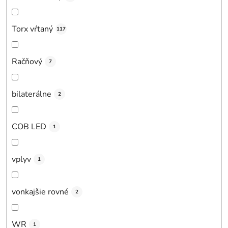
Torx vŕtaný
117
Račňový
7
bilaterálne
2
COB LED
1
vplyv
1
vonkajšie rovné
2
WR
1