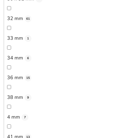
32 mm
61
33 mm
1
34 mm
6
36 mm
15
38 mm
9
4 mm
7
41 mm
13