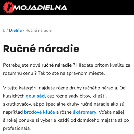
Prejsť
na
obsah
Domov
/
Dielňa
/
Ručné náradie
Ručné náradie
Potrebujete nové
ručné náradie
? Hľadáte pritom kvalitu za
rozumnú cenu ? Tak to ste na správnom mieste.
V tejto kategórii nájdete rôzne druhy ručného náradia. Od
klasických
gola sád
, cez rôzne sady bitov, klieští,
skrutkovačov, až po špeciálne druhy ručné náradie ako sú
napríklad
brzdové kľúče
a rôzne
škáromery
. Vďaka našej
širokej ponuke si vyberie každý od domáceho majstra až po
profesionála.