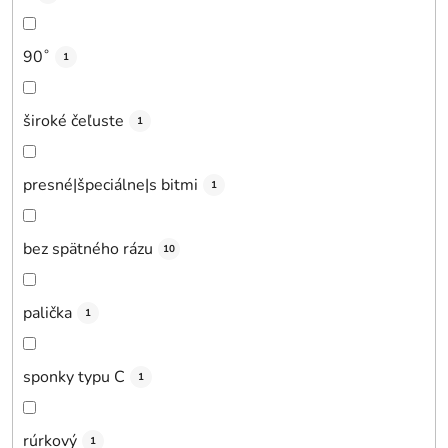
90˚
1
široké čeľuste
1
presné|špeciálne|s bitmi
1
bez spätného rázu
10
palička
1
sponky typu C
1
rúrkový
1