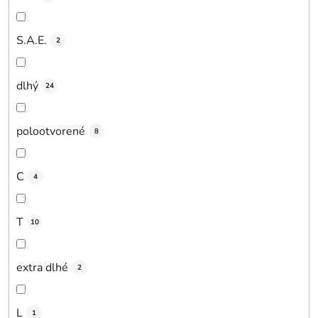
S.A.E.
2
dlhý
24
polootvorené
8
C
4
T
10
extra dlhé
2
L
1