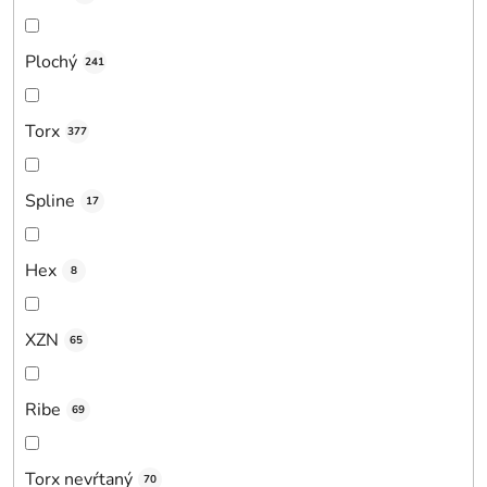
Plochý
241
Torx
377
Spline
17
Hex
8
XZN
65
Ribe
69
Torx nevŕtaný
70