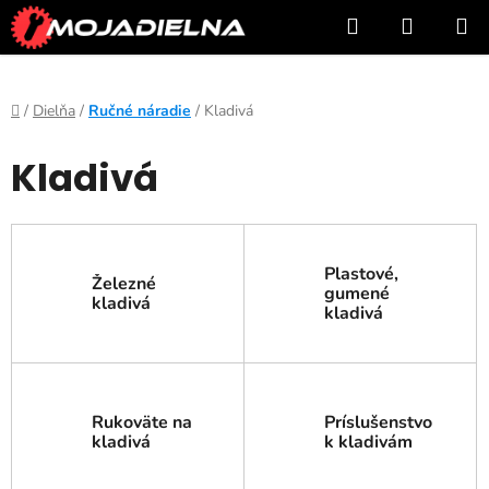
Prejsť
Hľadať
NÁKUP
na
KOŠÍK
obsah
Domov
/
Dielňa
/
Ručné náradie
/
Kladivá
Kladivá
Plastové,
Železné
gumené
kladivá
kladivá
Rukoväte na
Príslušenstvo
kladivá
k kladivám