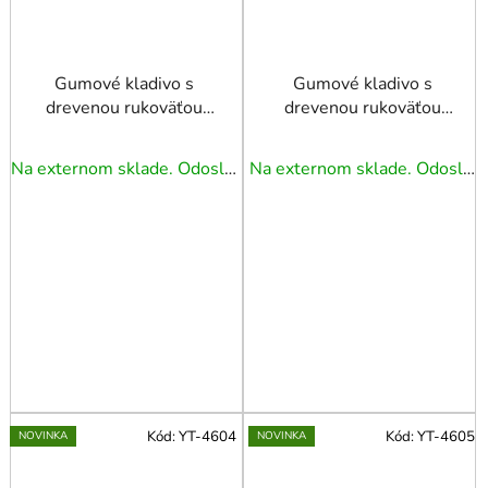
Gumové kladivo s
Gumové kladivo s
drevenou rukoväťou
drevenou rukoväťou
370G
580G
Na externom sklade. Odoslanie 5 - 7 prac. dní.
Na externom sklade. Odoslanie 5 - 7 prac. dní.
Kód:
YT-4604
Kód:
YT-4605
NOVINKA
NOVINKA