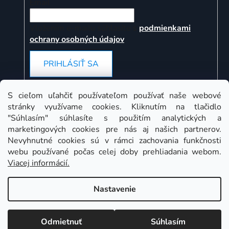
Email
Vložením e-mailu súhlasíte s
podmienkami
ochrany osobných údajov
PRIHLÁSIŤ SA
S cieľom uľahčiť používateľom používať naše webové
stránky využívame cookies. Kliknutím na tlačidlo
Instagram
"Súhlasím" súhlasíte s použitím analytických a
marketingových cookies pre nás aj našich partnerov.
Nevyhnutné cookies sú v rámci zachovania funkčnosti
webu používané počas celej doby prehliadania webom.
Viacej informácií.
Nastavenie
Odmietnuť
Súhlasím