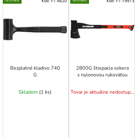
Kód:
YT-4620
Kód:
YT-79973
NOVINKA
NOVINKA
ý
p
i
s
p
r
o
d
u
Bezplatné kladivo 740
2800G štiepacia sekera
G
s nylonovou rukoväťou
k
t
o
Skladom
(
1 ks
)
Tovar je aktuálne nedostupný. Dotazuj dostupnosť.
v