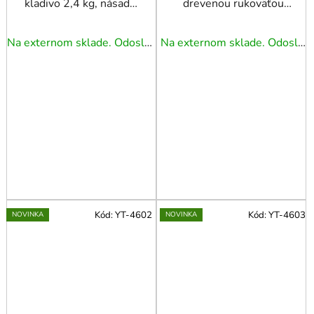
kladivo 2,4 kg, násada
drevenou rukoväťou
zo sklenených vlákien
340G
Na externom sklade. Odoslanie 5 - 7 prac. dní.
Na externom sklade. Odoslanie 5 - 7 prac. dní.
Kód:
YT-4602
Kód:
YT-4603
NOVINKA
NOVINKA