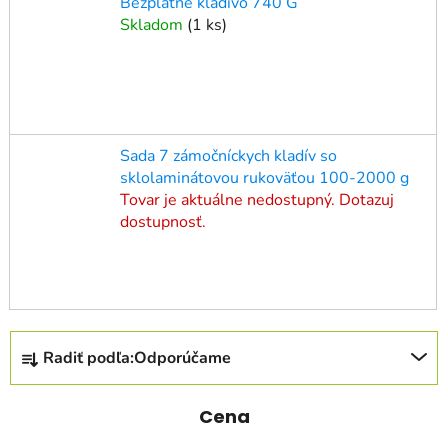
Bezplatné kladivo 740 G
Skladom
(
1 ks
)
Sada 7 zámočníckych kladív so
sklolaminátovou rukoväťou 100-2000 g
Tovar je aktuálne nedostupný. Dotazuj
dostupnosť.
R
Radiť podľa:
Odporúčame
a
d
e
Cena
n