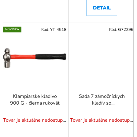
DETAIL
Kód:
YT-4518
Kód:
G72296
NOVINKA
Klampiarske kladivo
Sada 7 zámočníckych
900 G - čierna rukoväť
kladív so
sklolaminátovou
rukoväťou 100-2000 g
Tovar je aktuálne nedostupný. Dotazuj dostupnosť.
Tovar je aktuálne nedostupný. Dotazuj dostupnosť.