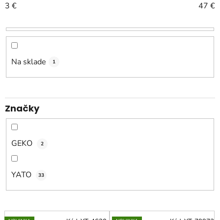
3
€
47
€
i
e
p
r
o
Na sklade
1
d
u
k
Značky
t
o
v
GEKO
2
YATO
33
V