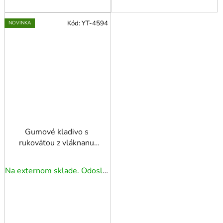
Kód:
YT-4594
NOVINKA
Gumové kladivo s
rukoväťou z vláknanu
440G
Na externom sklade. Odoslanie 5 - 7 prac. dní.