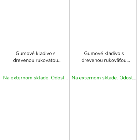
Gumové kladivo s
Gumové kladivo s
drevenou rukoväťou
drevenou rukoväťou
780G
980G
Na externom sklade. Odoslanie 5 - 7 prac. dní.
Na externom sklade. Odoslanie 5 - 7 prac. dní.