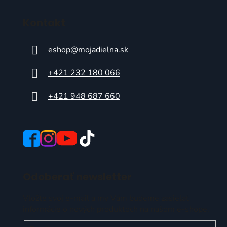
Kontakt
eshop
@
mojadielna.sk
+421 232 180 066
+421 948 687 660
Odoberať newsletter
Vložte svoj e-mail a my Vám budeme zasielať
informácie o nových produktoch na našom e-shope.