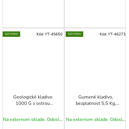
Kód:
YT-45650
Kód:
YT-46273
NOVINKA
NOVINKA
Geologické kladivo
Gumené kladivo,
1000 G s ostrou
bezplatnosť 5,5 Kg,
koncovkou
rukoväť z sklolaminátu
Na externom sklade. Odoslanie 5 - 7 prac. dní.
Na externom sklade. Odoslanie 5 - 7 prac. dní.