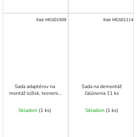
Kód:
MGS01509
Kód:
MGS01114
Sada adaptérov na
Sada na demontáž
montáž ložísk, tesnenia
čalúnenia 11 ks
51 prvkov
Skladom
(
1 ks
)
Skladom
(
1 ks
)