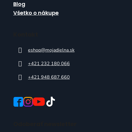
Blog
Všetko o nákupe
Kontakt
eshop
@
mojadielna.sk
+421 232 180 066
+421 948 687 660
Odoberať newsletter