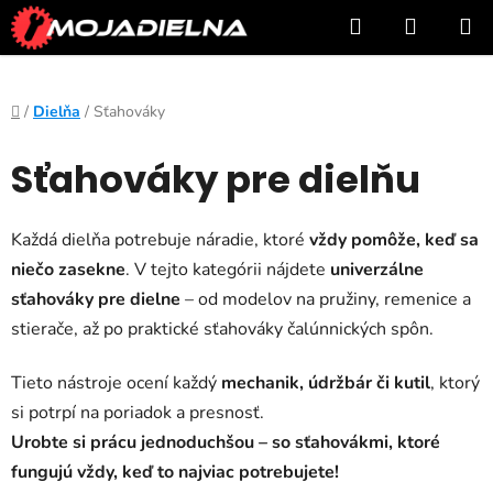
Prejsť
Hľadať
NÁKUP
na
KOŠÍK
obsah
Domov
/
Dielňa
/
Sťahováky
Sťahováky pre dielňu
Každá dielňa potrebuje náradie, ktoré
vždy pomôže, keď sa
niečo zasekne
. V tejto kategórii nájdete
univerzálne
sťahováky pre dielne
– od modelov na pružiny, remenice a
stierače, až po praktické sťahováky čalúnnických spôn.
Tieto nástroje ocení každý
mechanik, údržbár či kutil
, ktorý
si potrpí na poriadok a presnosť.
Urobte si prácu jednoduchšou – so sťahovákmi, ktoré
fungujú vždy, keď to najviac potrebujete!