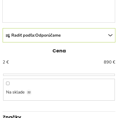
R
Radiť podľa:
Odporúčame
a
d
e
Cena
n
2
€
890
€
i
e
p
r
o
Na sklade
22
d
u
k
Značky