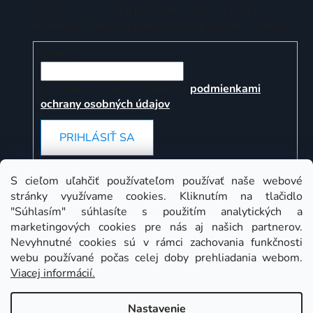
Vložte svoj e-mail a my Vám budeme zasielať
informácie o nových produktoch na našom e-shope.
Email
Vložením e-mailu súhlasíte s
podmienkami
ochrany osobných údajov
PRIHLÁSIŤ SA
S cieľom uľahčiť používateľom používať naše webové
stránky využívame cookies. Kliknutím na tlačidlo
Instagram
"Súhlasím" súhlasíte s použitím analytických a
marketingových cookies pre nás aj našich partnerov.
Nevyhnutné cookies sú v rámci zachovania funkčnosti
webu používané počas celej doby prehliadania webom.
Viacej informácií.
Nastavenie