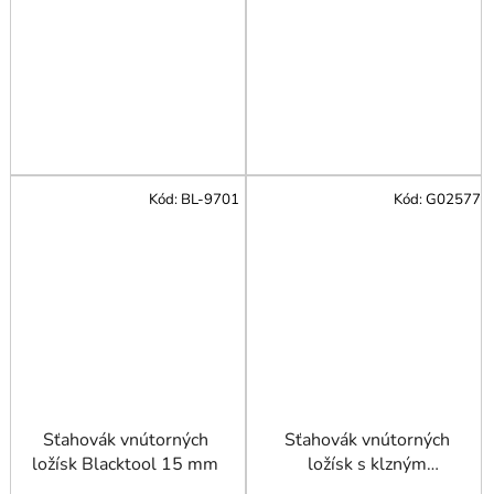
Kód:
BL-9701
Kód:
G02577
Sťahovák vnútorných
Sťahovák vnútorných
ložísk Blacktool 15 mm
ložísk s klzným
kladivom 8- 58 mm