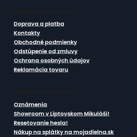
á
Zákaznícky servis
p
ä
Doprava a platba
t
Kontakty
i
Obchodné podmienky
e
Odstúpenie od zmluvy
Ochrana osobných údajov
Reklamácia tovaru
Užitočné informácie
Oznámenia
Showroom v Liptovskom Mikuláši!
Resetovanie hesla!
Nákup na splátky na mojadielna.sk