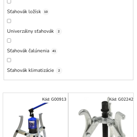
Sťahovák ložísk
10
Univerzálny sťahovák
2
Sťahovák čalúnenia
41
Sťahovák klimatizácie
2
V
Kód:
G00913
Kód:
G02242
ý
p
i
s
p