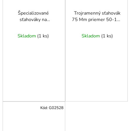
Špecializované
Trojramenný sťahovák
sťahováky na
75 Mm priemer 50-150
odstraňovanie čalúnenia
mm
a obloženia automobilov
Skladom
(
1 ks
)
Skladom
(
1 ks
)
Kód:
G02528