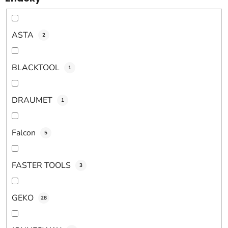
t
o
v
ASTA
2
BLACKTOOL
1
DRAUMET
1
Falcon
5
FASTER TOOLS
3
GEKO
28