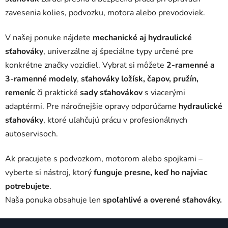
p
zavesenia kolies, podvozku, motora alebo prevodoviek.
i
s
V našej ponuke nájdete
mechanické aj hydraulické
u
sťahováky
, univerzálne aj špeciálne typy určené pre
konkrétne značky vozidiel. Vybrať si môžete
2-ramenné a
3-ramenné modely
,
sťahováky ložísk, čapov, pružín,
remeníc
či praktické
sady sťahovákov
s viacerými
adaptérmi. Pre náročnejšie opravy odporúčame
hydraulické
sťahováky
, ktoré uľahčujú prácu v profesionálnych
autoservisoch.
Ak pracujete s podvozkom, motorom alebo spojkami –
vyberte si nástroj, ktorý
funguje presne, keď ho najviac
potrebujete
.
Naša ponuka obsahuje len
spoľahlivé a overené sťahováky.
Z