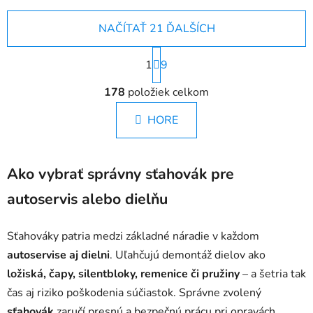
NAČÍTAŤ 21 ĎALŠÍCH
S
1
t
9
r
O
á
178
položiek celkom
v
n
l
k
HORE
á
o
d
v
a
a
Ako vybrať správny sťahovák pre
c
n
i
i
autoservis alebo dielňu
e
e
p
r
Sťahováky patria medzi základné náradie v každom
v
autoservise aj dielni
. Uľahčujú demontáž dielov ako
k
ložiská, čapy, silentbloky, remenice či pružiny
– a šetria tak
y
čas aj riziko poškodenia súčiastok. Správne zvolený
v
ý
sťahovák
zaručí presnú a bezpečnú prácu pri opravách