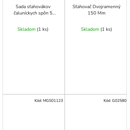
Sada sťahovákov
Sťahovač Dvojramenný
čaluníckych spôn 5
150 Mm
dielna
Skladom
(
1 ks
)
Skladom
(
1 ks
)
Kód:
MGS01123
Kód:
G02580