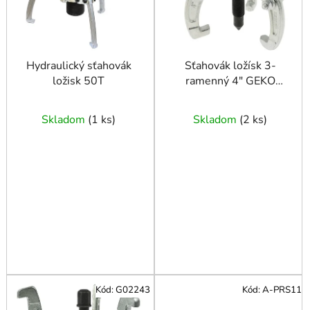
r
o
d
u
Hydraulický sťahovák
Sťahovák ložísk 3-
ložisk 50T
ramenný 4" GEKO
k
PROFI
t
o
Skladom
(
1 ks
)
Skladom
(
2 ks
)
v
Kód:
G02243
Kód:
A-PRS11