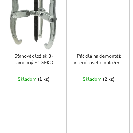
Sťahovák ložísk 3-
Páčidlá na demontáž
ramenný 6" GEKO
interiérového obloženia
PROFI
11ks
Skladom
(
1 ks
)
Skladom
(
2 ks
)