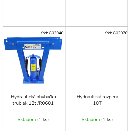
Kód:
G02040
Kód:
G02070
Hydraulická ohýbačka
Hydraulická rozpera
trubiek 12t /R0601
10T
Skladom
(
1 ks
)
Skladom
(
1 ks
)