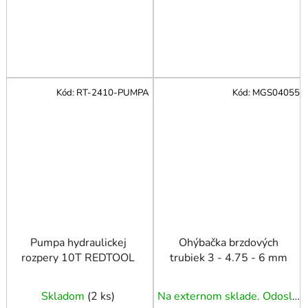
Kód:
RT-2410-PUMPA
Kód:
MGS04055
Pumpa hydraulickej
Ohýbačka brzdových
rozpery 10T REDTOOL
trubiek 3 - 4.75 - 6 mm
Skladom
(
2 ks
)
Na externom sklade. Odoslanie 3 - 5 prac. dní.