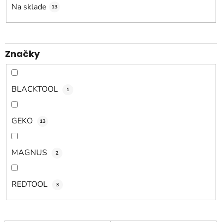
o
Na sklade
13
d
u
k
Značky
t
o
v
BLACKTOOL
1
GEKO
13
MAGNUS
2
REDTOOL
3