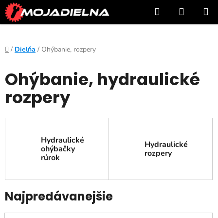
Prejsť
Hľadať
NÁKUP
na
KOŠÍK
obsah
Domov
/
Dielňa
/
Ohýbanie, rozpery
Ohýbanie, hydraulické
rozpery
Hydraulické
Hydraulické
ohýbačky
rozpery
rúrok
Najpredávanejšie