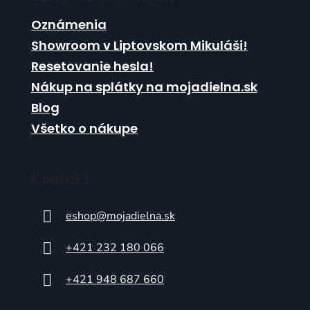
i
s
Oznámenia
u
Showroom v Liptovskom Mikuláši!
Resetovanie hesla!
Nákup na splátky na mojadielna.sk
Blog
Všetko o nákupe
Kontakt
eshop
@
mojadielna.sk
+421 232 180 066
+421 948 687 660