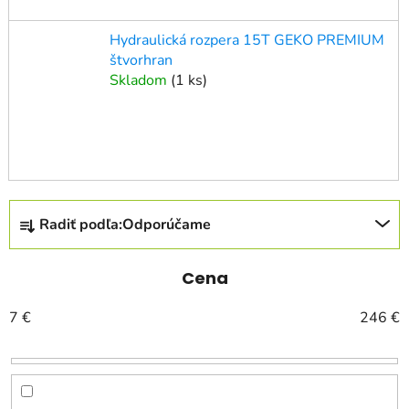
Hydraulická rozpera 15T GEKO PREMIUM
štvorhran
Skladom
(
1 ks
)
R
Radiť podľa:
Odporúčame
a
d
e
Cena
n
7
€
246
€
i
e
p
r