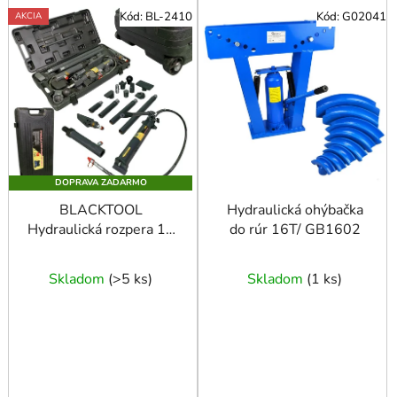
V
Kód:
BL-2410
Kód:
G02041
AKCIA
ý
p
i
s
p
r
o
DOPRAVA ZADARMO
d
u
BLACKTOOL
Hydraulická ohýbačka
Hydraulická rozpera 10
do rúr 16T/ GB1602
k
t
t
o
Skladom
(
>5 ks
)
Skladom
(
1 ks
)
v