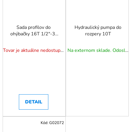
Sada profilov do
Hydraulický pumpa do
ohýbačky 16T 1/2"-3"
rozpery 10T
8ks.
Tovar je aktuálne nedostupný. Dotazuj dostupnosť.
Na externom sklade. Odoslanie 5 - 7 prac. dní.
DETAIL
Kód:
G02072