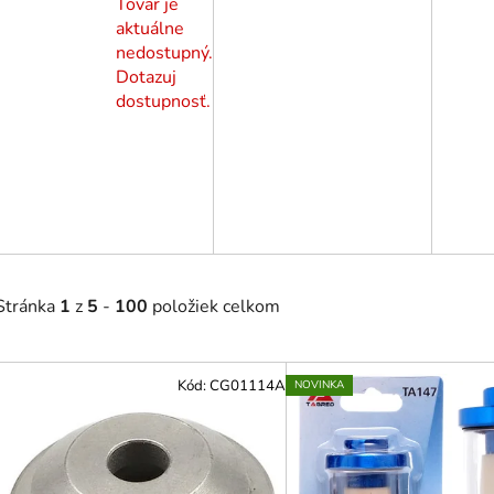
Tovar je
aktuálne
nedostupný.
Dotazuj
dostupnosť.
Stránka
1
z
5
-
100
položiek celkom
V
Kód:
CG01114A
NOVINKA
ý
p
i
s