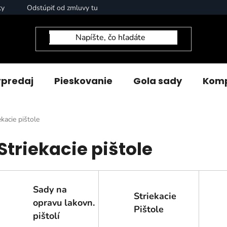
ty
Odstúpiť od zmluvy tu
predaj
Pieskovanie
Gola sady
Komp
ekacie pištole
Striekacie pištole
Sady na
Striekacie
opravu lakovn.
Pištole
pištolí