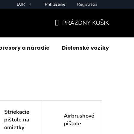
EUR
Prihlásenie
Registrácia
PRÁZDNY KOŠÍK
NÁKUPNÝ
KOŠÍK
resory a náradie
Dielenské vozíky
Zvár
Striekacie
Airbrushové
pištole na
pištole
omietky