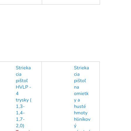
Strieka
Strieka
cia
cia
pištoľ
pištoľ
HVLP -
na
4
omietk
trysky (
y a
1,3-
husté
1,4-
hmoty
1,7-
hliníkov
2,0)
ý