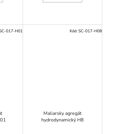
SC-017-H01
Kód:
SC-017-H08
át
Maliarsky agregát
H01
hydrodynamický H8