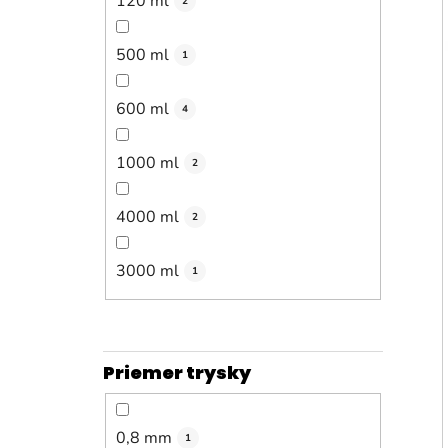
120 ml
2
500 ml
1
600 ml
4
1000 ml
2
4000 ml
2
3000 ml
1
Priemer trysky
0,8 mm
1