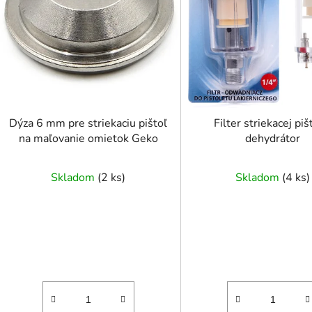
p
r
o
d
u
k
t
Dýza 6 mm pre striekaciu pištoľ
Filter striekacej piš
o
na maľovanie omietok Geko
dehydrátor
v
Skladom
(
2 ks
)
Skladom
(
4 ks
)