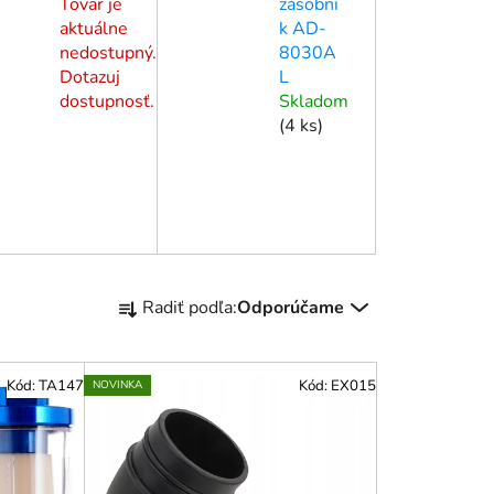
Tovar je
zásobní
aktuálne
k AD-
nedostupný.
8030A
Dotazuj
L
dostupnosť.
Skladom
(
4 ks
)
R
Radiť podľa:
Odporúčame
a
d
e
Kód:
TA147
Kód:
EX015
NOVINKA
n
i
e
p