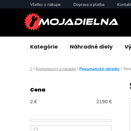
Prejsť
Všetko o nákupe
Doprava a platba
Kontak
na
obsah
Kategórie
Náhradné diely
Vý
Domov
/
Kompresory a náradie
/
Pneumatické náradie
/
Stri
B
o
Cena
č
n
2
€
2190
€
ý
p
a