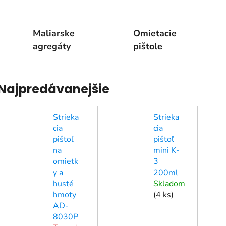
Maliarske
Omietacie
agregáty
pištole
Najpredávanejšie
Strieka
Strieka
cia
cia
pištoľ
pištoľ
na
mini K-
omietk
3
y a
200ml
husté
Skladom
hmoty
(
4 ks
)
AD-
8030P