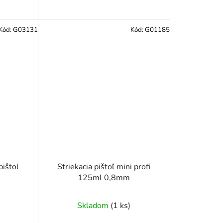
Kód:
G03131
Kód:
G01185
pištol
Striekacia pištoľ mini profi
125ml 0,8mm
Skladom
(
1 ks
)