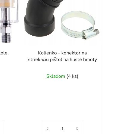
r
o
d
u
k
t
o
tole,
Kolienko - konektor na
striekaciu pištoľ na husté hmoty
v
Skladom
(
4 ks
)