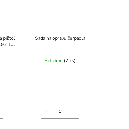
a pištoľ
Sada na opravu čerpadla
192 1.4
Skladom
(
2 ks
)