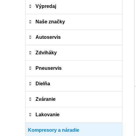
K
Preskočiť
Výpredaj
a
kategórie
t
e
Naše značky
g
ó
Autoservis
r
i
Zdviháky
e
Pneuservis
Dielňa
Zváranie
Lakovanie
Kompresory a náradie