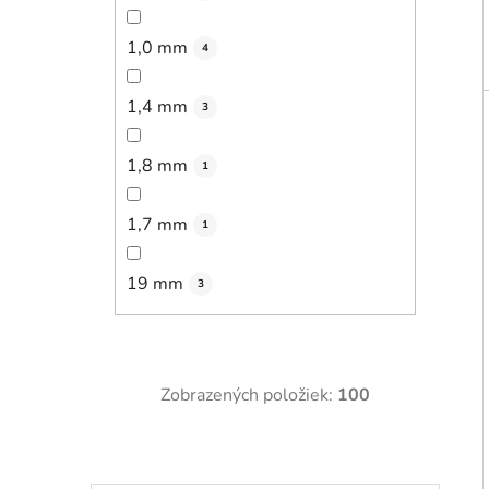
1,0 mm
4
1,4 mm
3
1,8 mm
1
1,7 mm
1
19 mm
3
Zobrazených položiek:
100