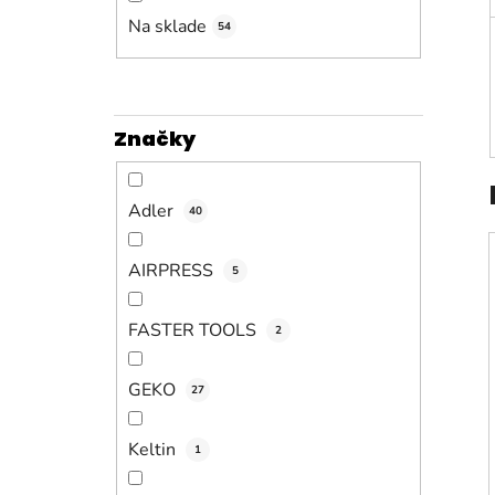
n
e
Na sklade
54
l
Značky
Adler
40
AIRPRESS
5
FASTER TOOLS
2
GEKO
27
Keltin
1