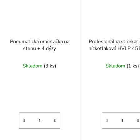
Pneumatická omietačka na
Profesionálna striekaci
stenu + 4 dýzy
nízkotlaková HVLP 45
mm 600 ml
Skladom
(
3 ks
)
Skladom
(
1 ks
)