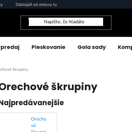
ty
Odstúpiť od zmluvy tu
predaj
Pieskovanie
Gola sady
Komp
chové škrupiny
Orechové škrupiny
Najpredávanejšie
Orecho
vé
škrupin