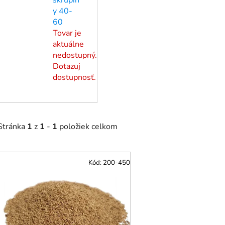
y 40-
60
Tovar je
aktuálne
nedostupný.
Dotazuj
dostupnosť.
Stránka
1
z
1
-
1
položiek celkom
V
Kód:
200-450
ý
p
i
s
p