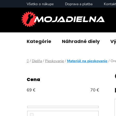
Prejsť
Všetko o nákupe
Doprava a platba
Kontak
na
obsah
Kategórie
Náhradné diely
Vý
Domov
/
Dielňa
/
Pieskovanie
/
Materiál na pieskovanie
/
Ore
B
o
Cena
č
n
69
€
70
€
ý
p
a