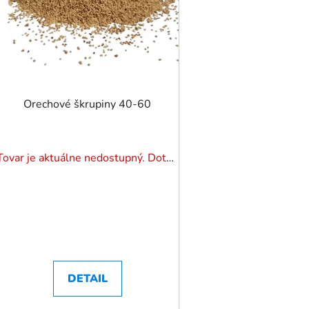
r
o
d
u
k
t
Orechové škrupiny 40-60
o
v
Tovar je aktuálne nedostupný. Dotazuj dostupnosť.
DETAIL