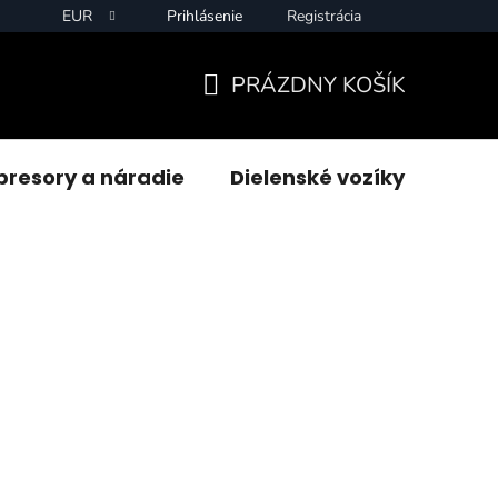
EUR
Prihlásenie
Registrácia
PRÁZDNY KOŠÍK
NÁKUPNÝ
KOŠÍK
resory a náradie
Dielenské vozíky
Zvár