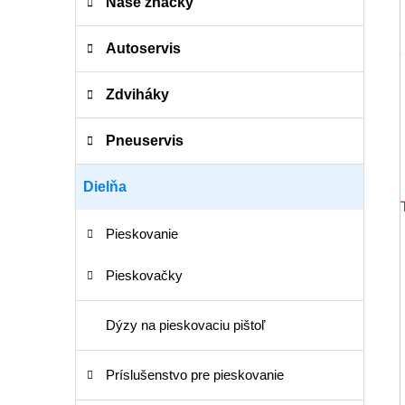
e
Naše značky
g
ó
Autoservis
r
i
Zdviháky
e
Pneuservis
Dielňa
Pieskovanie
Pieskovačky
Dýzy na pieskovaciu pištoľ
Príslušenstvo pre pieskovanie