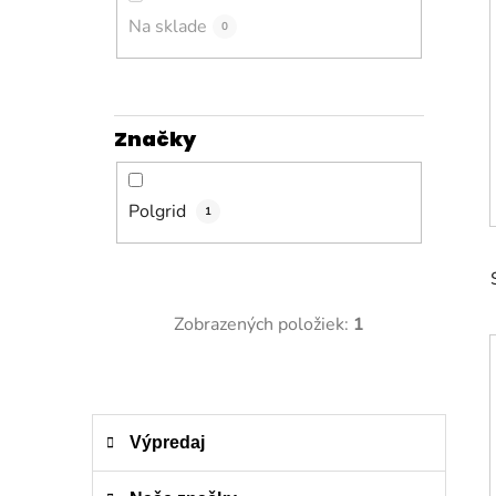
n
e
Na sklade
0
l
Značky
Polgrid
1
Zobrazených položiek:
1
K
Preskočiť
Výpredaj
a
kategórie
t