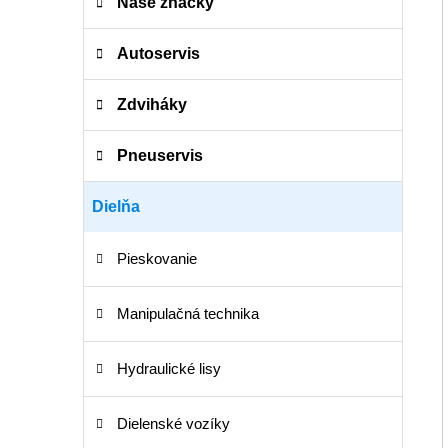
e
Naše značky
g
ó
Autoservis
r
i
Zdviháky
e
Pneuservis
Dielňa
Pieskovanie
Manipulačná technika
Hydraulické lisy
Dielenské vozíky