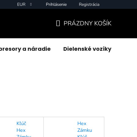
EUR
Prihlásenie
Registrácia
PRÁZDNY KOŠÍK
NÁKUPNÝ
KOŠÍK
resory a náradie
Dielenské vozíky
Zvár
Kľúč
Hex
Hex
Zámku
Zámku
Kľúč