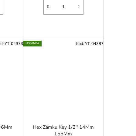
ód:
YT-04373
Kód:
YT-04387
NOVINKA
'' 6Mm
Hex Zámku Key 1/2'' 14Mm
L55Mm