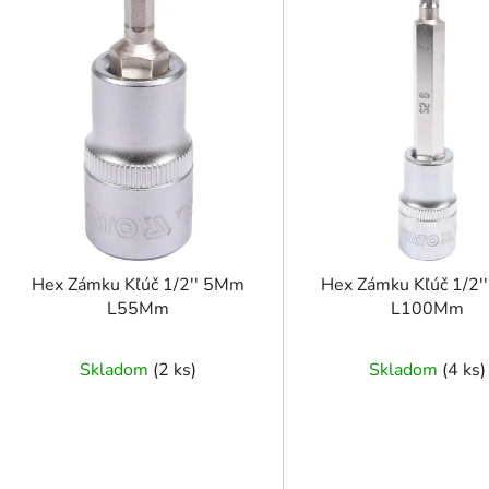
ý
p
i
s
p
r
o
d
u
k
t
Hex Zámku Kľúč 1/2'' 5Mm
Hex Zámku Kľúč 1/2
o
L55Mm
L100Mm
v
Skladom
(
2 ks
)
Skladom
(
4 ks
)