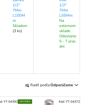
1/2''
1/2''
7Mm
7Mm
L100M
L55Mm
m
Na
Skladom
externom
(
3 ks
)
sklade.
Odoslanie
5 - 7 prac.
dní.
R
Radiť podľa:
Odporúčame
a
d
e
ód:
YT-04392
Kód:
YT-04372
NOVINKA