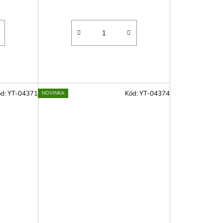
ód:
YT-04371
Kód:
YT-04374
NOVINKA