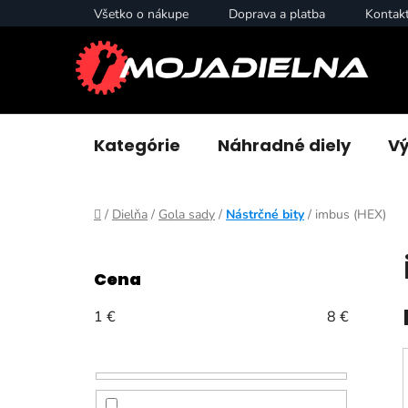
Prejsť
Všetko o nákupe
Doprava a platba
Kontak
na
obsah
Kategórie
Náhradné diely
Vý
Domov
/
Dielňa
/
Gola sady
/
Nástrčné bity
/
imbus (HEX)
B
o
Cena
č
n
1
€
8
€
ý
p
a