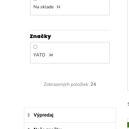
n
e
Na sklade
11
l
Značky
YATO
24
Zobrazených položiek:
24
K
Preskočiť
Výpredaj
a
kategórie
t