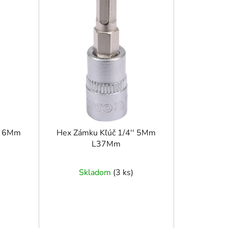
n
i
e
p
r
o
d
u
k
t
o
'' 6Mm
Hex Zámku Kľúč 1/4'' 5Mm
L37Mm
v
Skladom
(
3 ks
)