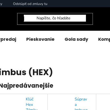
ty
Odstúpiť od zmluvy tu
predaj
Pieskovanie
Gola sady
Komp
imbus (HEX)
Najpredávanejšie
Kľúč
Súprav
Hex
a
Zámku
Imbuso