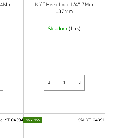
' 4Mm
Kľúč Heex Lock 1/4'' 7Mm
L37Mm
Skladom
(
1 ks
)
ód:
YT-04394
Kód:
YT-04391
NOVINKA