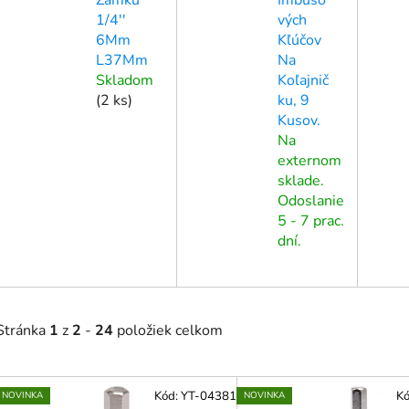
1/4''
vých
6Mm
Kľúčov
L37Mm
Na
Skladom
Koľajnič
(
2 ks
)
ku, 9
Kusov.
Na
externom
sklade.
Odoslanie
5 - 7 prac.
dní.
Stránka
1
z
2
-
24
položiek celkom
V
Kód:
YT-04381
K
NOVINKA
NOVINKA