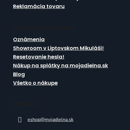
ý
Reklamácia tovaru
p
i
s
Užitočné informácie
u
Oznámenia
Showroom v Liptovskom Mikuláši!
Resetovanie hesla!
Nákup na splátky na mojadielna.sk
Blog
Všetko o nákupe
Kontakt
eshop
@
mojadielna.sk