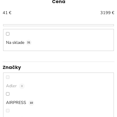
e
Cena
n
41
€
3199
€
i
e
p
r
o
Na sklade
31
d
u
k
Značky
t
o
v
Adler
0
AIRPRESS
10