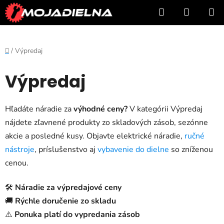
Prejsť
Hľadať
NÁKUP
na
KOŠÍK
obsah
Domov
/
Výpredaj
Výpredaj
Hľadáte náradie za
výhodné ceny?
V kategórii Výpredaj
nájdete zľavnené produkty zo skladových zásob, sezónne
akcie a posledné kusy. Objavte elektrické náradie,
ručné
nástroje
, príslušenstvo aj
vybavenie do dielne
so zníženou
cenou.
🛠️
Náradie za výpredajové ceny
🚚
Rýchle doručenie zo skladu
⚠️
Ponuka platí do vypredania zásob