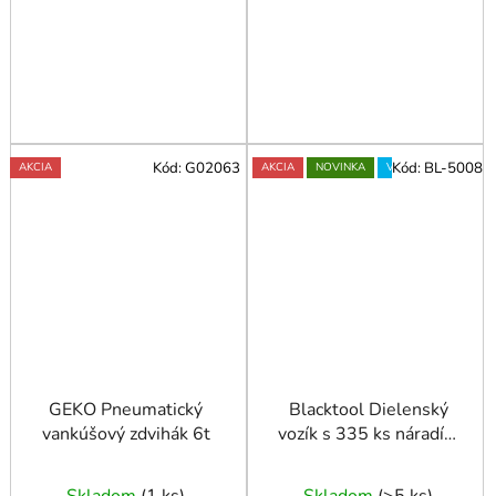
Kód:
G02063
Kód:
BL-5008
AKCIA
AKCIA
NOVINKA
VIDEO
GEKO Pneumatický
Blacktool Dielenský
vankúšový zdvihák 6t
vozík s 335 ks náradím
pre mechanikov, 7
zásuviek