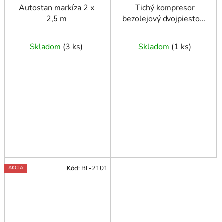
Autostan markíza 2 x
Tichý kompresor
2,5 m
bezolejový dvojpiestový
vertikálny 8 bar 2
KM/1.5 kW 150 l/min
Skladom
(
3 ks
)
Skladom
(
1 ks
)
38 l LMVO 40-250
Kód:
BL-2101
AKCIA