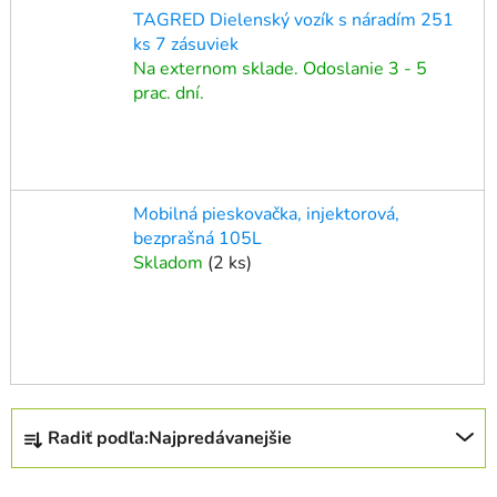
TAGRED Dielenský vozík s náradím 251
ks 7 zásuviek
Na externom sklade. Odoslanie 3 - 5
prac. dní.
Mobilná pieskovačka, injektorová,
bezprašná 105L
Skladom
(
2 ks
)
R
Radiť podľa:
Najpredávanejšie
a
d