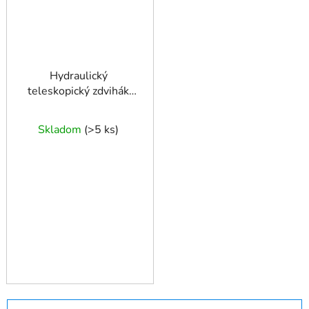
Hydraulický
teleskopický zdvihák
prevodoviek 0,8T s
dvojitou pumpou
Skladom
(
>5 ks
)