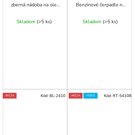
zberná nádoba na olej
Benzínové čerpadlo na
80L s odsávaním so
vodu 2" 600 l/min
sklenenou nádobou
KD770
Skladom
(
>5 ks
)
Skladom
(
>5 ks
)
Kód:
BL-2410
Kód:
RT-54108
AKCIA
AKCIA
VIDEO