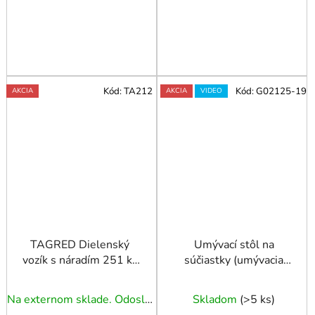
Kód:
TA212
Kód:
G02125-19
AKCIA
AKCIA
VIDEO
TAGRED Dielenský
Umývací stôl na
vozík s náradím 251 ks
súčiastky (umývacia
7 zásuviek
vaňa) 19 litrov
Na externom sklade. Odoslanie 3 - 5 prac. dní.
Skladom
(
>5 ks
)