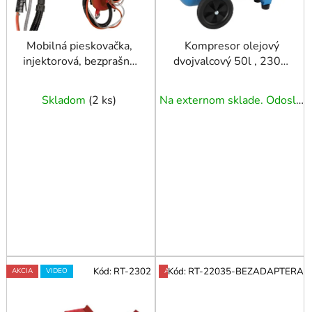
o
d
u
Mobilná pieskovačka,
Kompresor olejový
injektorová, bezprašná
dvojvalcový 50l , 230V,
k
105L
HL 425-50 AIRPRESS
t
o
Skladom
(
2 ks
)
Na externom sklade. Odoslanie 3 - 5 prac. dní.
v
Kód:
RT-2302
Kód:
RT-22035-BEZADAPTERA
AKCIA
VIDEO
AKCIA
VIDEO
ODPORÚČAME