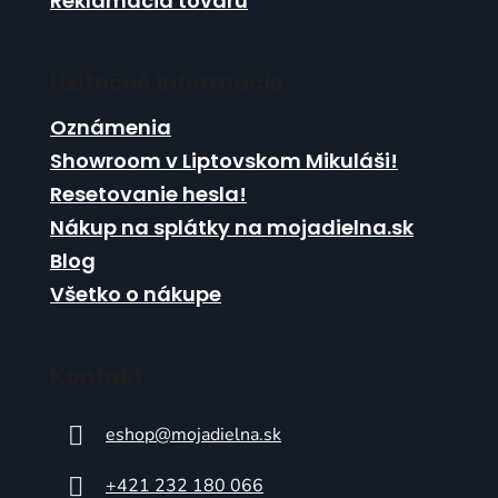
Reklamácia tovaru
i
s
u
Užitočné informácie
Oznámenia
Showroom v Liptovskom Mikuláši!
Resetovanie hesla!
Nákup na splátky na mojadielna.sk
Blog
Všetko o nákupe
Kontakt
eshop
@
mojadielna.sk
+421 232 180 066