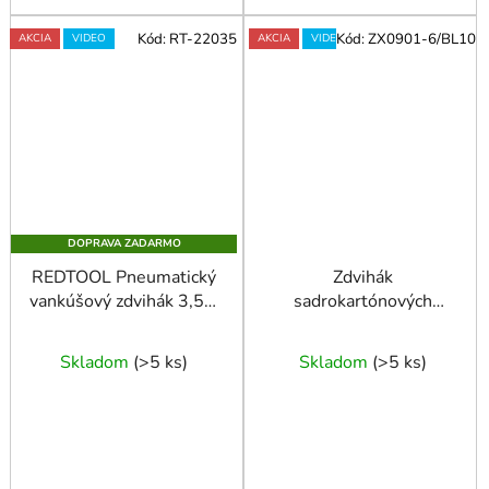
Kód:
RT-22035
Kód:
ZX0901-6/BL10
AKCIA
VIDEO
AKCIA
VIDEO
DOPRAVA ZADARMO
REDTOOL Pneumatický
Zdvihák
vankúšový zdvihák 3,5 T
sadrokartónových
, adaptér 100 mm
dosiek BLACKTOOL
Skladom
(
>5 ks
)
Skladom
(
>5 ks
)