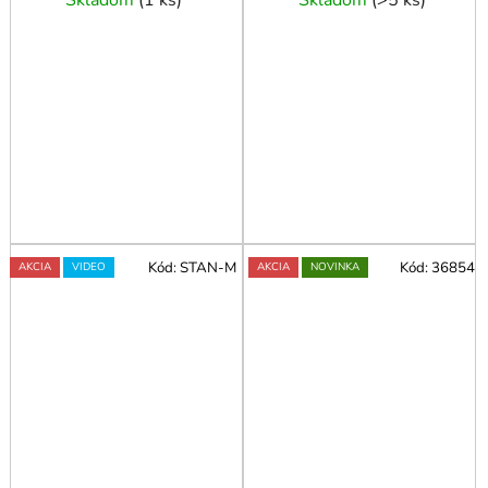
Skladom
(
1 ks
)
Skladom
(
>5 ks
)
Kód:
STAN-M
Kód:
36854
AKCIA
VIDEO
AKCIA
NOVINKA