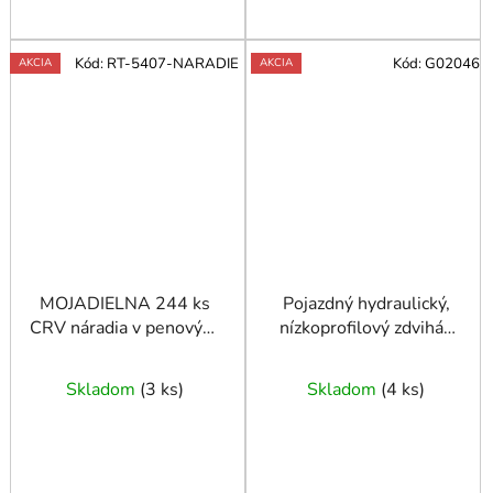
Kód:
RT-5407-NARADIE
Kód:
G02046
AKCIA
AKCIA
MOJADIELNA 244 ks
Pojazdný hydraulický,
CRV náradia v penových
nízkoprofilový zdvihák
moduloch
2,5T SMART+ guma
Skladom
(
3 ks
)
Skladom
(
4 ks
)