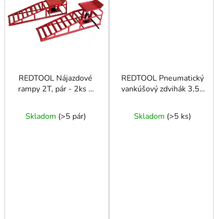
REDTOOL Nájazdové
REDTOOL Pneumatický
rampy 2T, pár - 2ks +
vankúšový zdvihák 3,5 t
hydraulické zdviháky
bez adaptéra
Skladom
(
>5 pár
)
Skladom
(
>5 ks
)