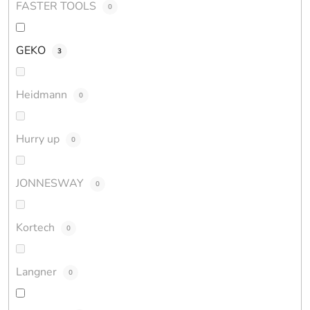
FASTER TOOLS
0
GEKO
3
Heidmann
0
Hurry up
0
JONNESWAY
0
Kortech
0
Langner
0