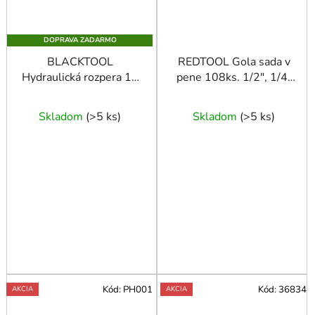
DOPRAVA ZADARMO
BLACKTOOL
REDTOOL Gola sada v
Hydraulická rozpera 10
pene 108ks. 1/2", 1/4"
t
CRV
Priemerné
Skladom
(
>5 ks
)
Skladom
(
>5 ks
)
hodnotenie
produktu
je
5,0
z
5
hviezdičiek.
Kód:
PH001
Kód:
36834
AKCIA
AKCIA