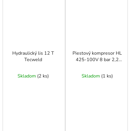
Hydraulický lis 12 T
Piestový kompresor HL
Tecweld
425-100V 8 bar 2,2
kW 260 l/min 100 l
AIRPRESS
Skladom
(
2 ks
)
Skladom
(
1 ks
)