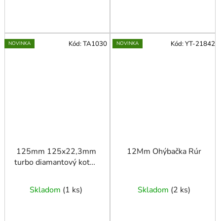
Kód:
TA1030
Kód:
YT-21842
NOVINKA
NOVINKA
125mm 125x22,3mm
12Mm Ohýbačka Rúr
turbo diamantový kotúč
na brúsenie betónu,
kameňa
Skladom
(
1 ks
)
Skladom
(
2 ks
)