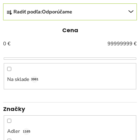
R
Radiť podľa:
Odporúčame
a
d
e
Cena
n
0
€
99999999
€
i
e
p
r
o
Na sklade
3981
d
u
k
Značky
t
o
v
Adler
1165