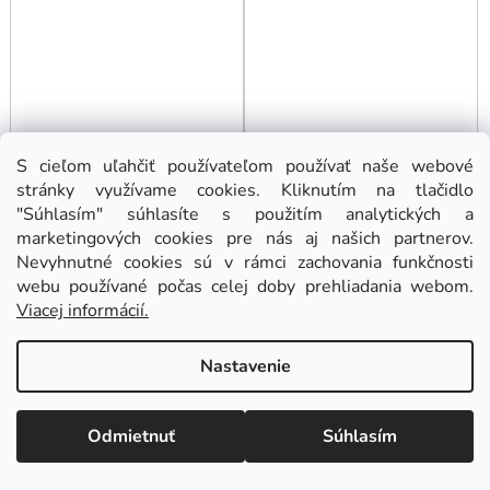
16Mm Ohýbačka Rúr
18 dielna sada na
S cieľom uľahčiť používateľom používať naše webové
zatláčanie brzdových
stránky využívame cookies. Kliknutím na tlačidlo
piestov GEKO
"Súhlasím" súhlasíte s použitím analytických a
marketingových cookies pre nás aj našich partnerov.
Skladom
(
1 ks
)
Skladom
(
>5 ks
)
Nevyhnutné cookies sú v rámci zachovania funkčnosti
webu používané počas celej doby prehliadania webom.
Viacej informácií.
Nastavenie
Odmietnuť
Súhlasím