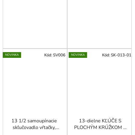
Kód:
SV006
Kód:
SK-013-01
NOVINKA
NOVINKA
13 1/2 samoupínacie
13-dielne KĽÚČE S
skľučovadlo vŕtačky,
PLOCHÝM KRÚŽKOM S
polovica kov/polovica
RACHTAČKOU,