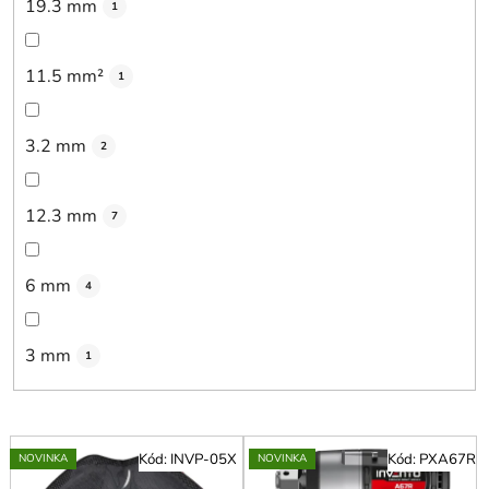
19.3 mm
1
11.5 mm²
1
3.2 mm
2
12.3 mm
7
6 mm
4
3 mm
1
V
Kód:
INVP-05X
Kód:
PXA67R
NOVINKA
NOVINKA
ý