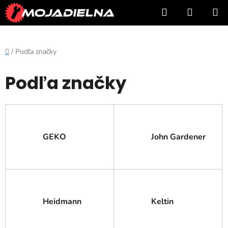
Prejsť
Hľadať
NÁKUP
na
KOŠÍK
obsah
Domov
/
Podľa značky
Podľa značky
GEKO
John Gardener
Heidmann
Keltin