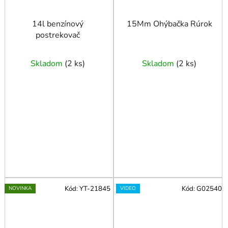
14l benzínový
15Mm Ohýbačka Rúrok
postrekovač
Skladom
(
2 ks
)
Skladom
(
2 ks
)
Kód:
YT-21845
Kód:
G02540
NOVINKA
VIDEO