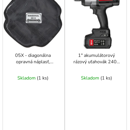
p
i
s
p
r
o
d
u
05X - diagonálna
1" akumulátorový
opravná náplasť,
rázový uťahovák 2400
k
161x161 mm
Nm INVENTO A67R,
t
sada 2x 8Ah, taška,
o
Skladom
(
1 ks
)
Skladom
(
1 ks
)
nabíjačka
v