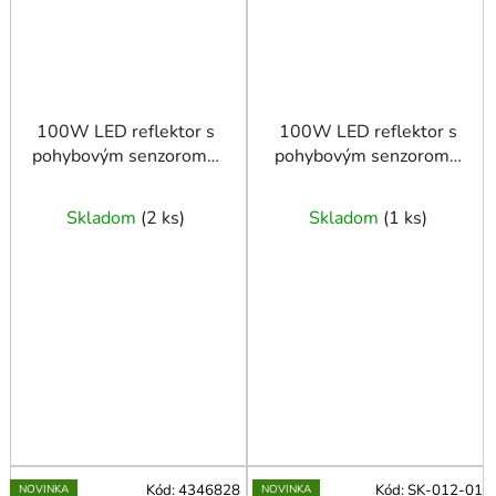
100W LED reflektor s
100W LED reflektor s
pohybovým senzorom –
pohybovým senzorom –
neutrálna biela farba
studená biela farba
4500K
6500K
Skladom
(
2 ks
)
Skladom
(
1 ks
)
Kód:
4346828
Kód:
SK-012-01
NOVINKA
NOVINKA