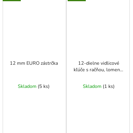
12 mm EURO zástrčka
12-dielne vidlicové
kľúče s račňou, lomené,
8-19 mm
Skladom
(
5 ks
)
Skladom
(
1 ks
)