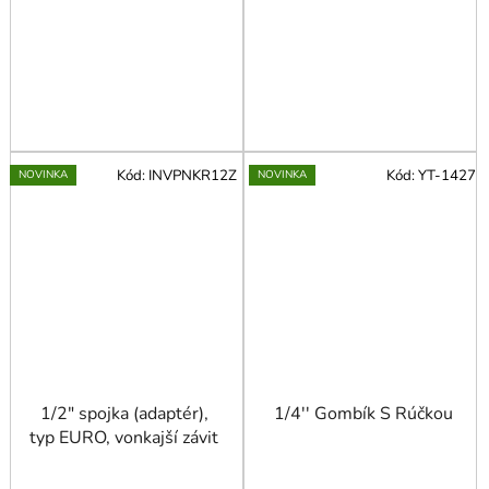
Kód:
INVPNKR12Z
Kód:
YT-1427
NOVINKA
NOVINKA
1/2" spojka (adaptér),
1/4'' Gombík S Rúčkou
typ EURO, vonkajší závit