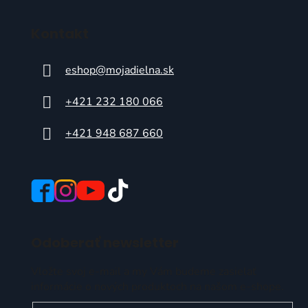
Kontakt
eshop
@
mojadielna.sk
+421 232 180 066
+421 948 687 660
Odoberať newsletter
Vložte svoj e-mail a my Vám budeme zasielať
informácie o nových produktoch na našom e-shope.