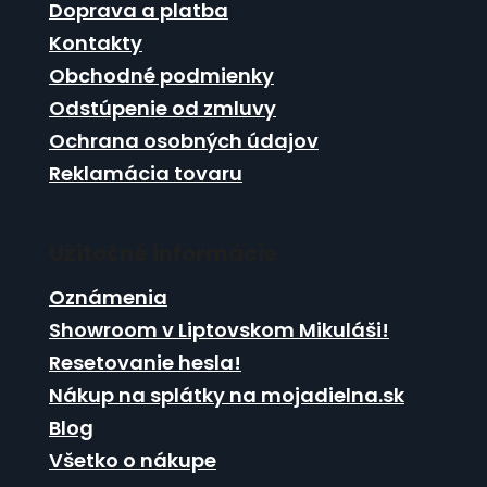
ä
c
Doprava a platba
t
i
Kontakty
i
e
Obchodné podmienky
p
e
r
Odstúpenie od zmluvy
v
Ochrana osobných údajov
k
Reklamácia tovaru
y
v
ý
p
Užitočné informácie
i
s
Oznámenia
u
Showroom v Liptovskom Mikuláši!
Resetovanie hesla!
Nákup na splátky na mojadielna.sk
Blog
Všetko o nákupe