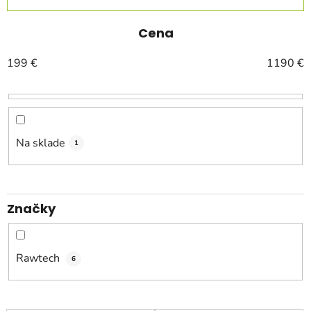
d
e
Cena
n
199
€
1190
€
i
e
p
r
o
Na sklade
1
d
u
k
Značky
t
o
v
Rawtech
6