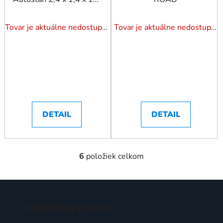
m
Tovar je aktuálne nedostupný. Dotazuj dostupnosť.
Tovar je aktuálne nedostupný. Dotazuj dostupnosť.
DETAIL
DETAIL
6
položiek celkom
O
v
l
Z
á
á
d
Zákaznícky servis
p
a