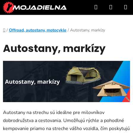
Prejsť
Hľadať
NÁKUP
na
KOŠÍK
obsah
Domov
/
Offroad, autostany, motocykle
/
Autostany, markízy
Autostany, markízy
Autostany na strechu sú ideálne pre milovníkov
dobrodružstva a cestovania. Umožňujú rýchle a pohodlné
kempovanie priamo na streche vášho vozidla, čím poskytujú