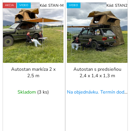
V
Kód:
STAN-M
Kód:
STAN2
AKCIA
VIDEO
VIDEO
ý
p
i
s
p
r
o
d
u
Autostan markíza 2 x
Autostan s predsieňou
2,5 m
2,4 x 1,4 x 1,3 m
k
t
o
Skladom
(
3 ks
)
Na objednávku. Termín dodania upresníme!
v