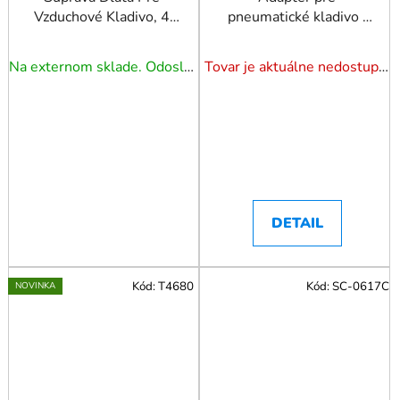
Vzduchové Kladivo, 4
pneumatické kladivo (
Ks.
sťahovák vstrekovačov)
Na externom sklade. Odoslanie 5 - 7 prac. dní.
Tovar je aktuálne nedostupný. Dotazuj dostupnosť.
DETAIL
Kód:
T4680
Kód:
SC-0617C
NOVINKA