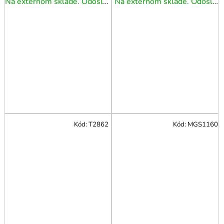
Na externom sklade. Odoslanie 3 - 5 prac. dní.
Na externom sklade. Odoslanie 3 - 5 prac. dní.
Kód:
T2862
Kód:
MGS1160