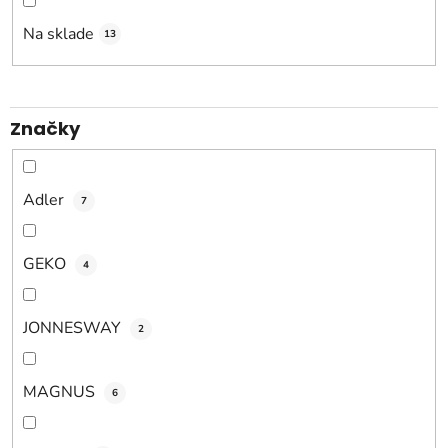
r
o
Na sklade
13
d
u
k
Značky
t
o
v
Adler
7
GEKO
4
JONNESWAY
2
MAGNUS
6