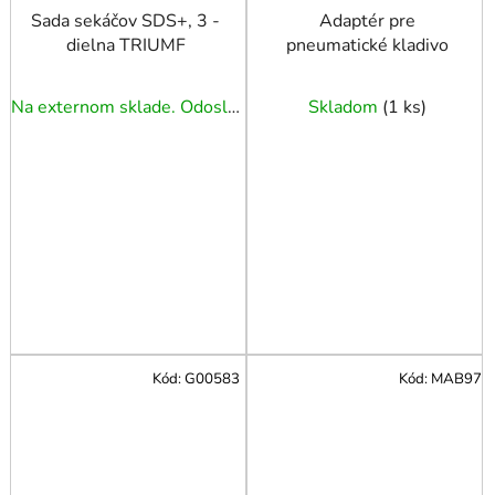
Sada sekáčov SDS+, 3 -
Adaptér pre
dielna TRIUMF
pneumatické kladivo
Na externom sklade. Odoslanie 3 - 5 prac. dní.
Skladom
(
1 ks
)
Kód:
G00583
Kód:
MAB97