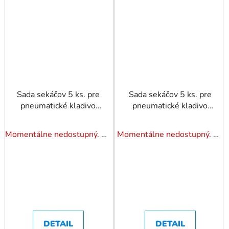
Sada sekáčov 5 ks. pre
Sada sekáčov 5 ks. pre
pneumatické kladivo
pneumatické kladivo
úchyt 6 hranný
úchyt okrúhly
Jonnesway
Jonnesway
Momentálne nedostupný. Pozrite si naše varianty.
Momentálne nedostupný. Pozrite si naše varianty.
DETAIL
DETAIL