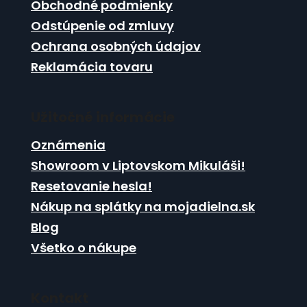
k
Obchodné podmienky
e
y
Odstúpenie od zmluvy
v
ý
Ochrana osobných údajov
p
Reklamácia tovaru
i
s
u
Užitočné informácie
Oznámenia
Showroom v Liptovskom Mikuláši!
Resetovanie hesla!
Nákup na splátky na mojadielna.sk
Blog
Všetko o nákupe
Kontakt