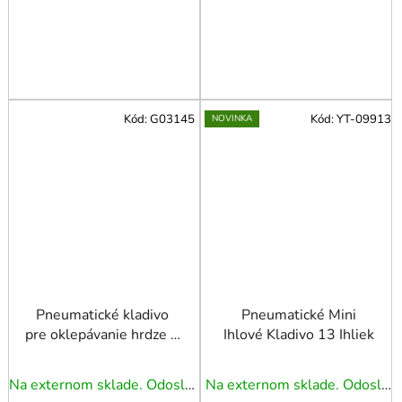
Kód:
G03145
Kód:
YT-09913
NOVINKA
Pneumatické kladivo
Pneumatické Mini
pre oklepávanie hrdze +
Ihlové Kladivo 13 Ihliek
vymeniteľné hroty
Priemerné
Na externom sklade. Odoslanie 5 - 7 prac. dní.
Na externom sklade. Odoslanie 5 - 7 prac. dní.
hodnotenie