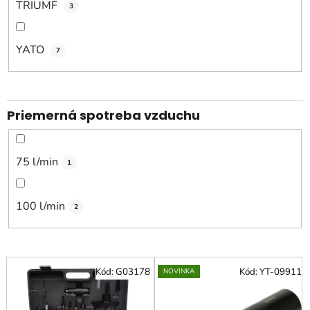
TRIUMF
3
YATO
7
Priemerná spotreba vzduchu
75 l/min
1
100 l/min
2
V
Kód:
G03178
Kód:
YT-09911
NOVINKA
ý
p