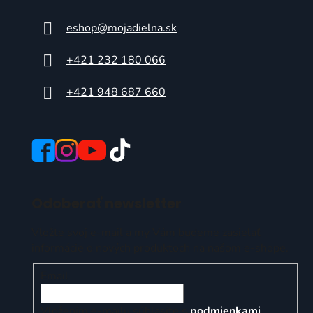
eshop
@
mojadielna.sk
+421 232 180 066
+421 948 687 660
Odoberať newsletter
Vložte svoj e-mail a my Vám budeme zasielať
informácie o nových produktoch na našom e-shope.
Email
Vložením e-mailu súhlasíte s
podmienkami