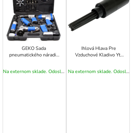
i
s
p
r
o
d
u
GEKO Sada
Ihlová Hlava Pre
pneumatického náradia
Vzduchové Kladivo Yt-
k
24KS
09910
t
o
Na externom sklade. Odoslanie 5 - 7 prac. dní.
Na externom sklade. Odoslanie 5 - 7 prac. dní.
v