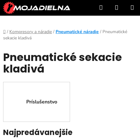
Prejsť
Hľadať
NÁKUP
na
KOŠÍK
obsah
Domov
/
Kompresory a náradie
/
Pneumatické náradie
/
Pneumatické
sekacie kladivá
Pneumatické sekacie
kladivá
Príslušenstvo
Najpredávanejšie