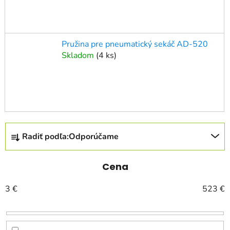
Pružina pre pneumatický sekáč AD-520
Skladom
(
4 ks
)
R
Radiť podľa:
Odporúčame
a
d
e
Cena
n
3
€
523
€
i
e
p