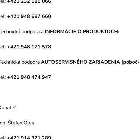
tel:
+421 232 180 066
tel:
+421 948 687 660
Technická podpora a
INFORMÁCIE O PRODUKTOCH:
tel:
+421 948 171 578
Technická podpora
AUTOSERVISNÉHO ZARIADEN
IA (poboč
tel:
+421 948 474 947
Konateľ:
Ing. Štefan Oles
tel:
+421 914 321 289