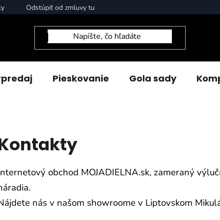
ty
Odstúpiť od zmluvy tu
predaj
Pieskovanie
Gola sady
Komp
Kontakty
Internetový obchod MOJADIELNA.sk, zameraný výlučn
náradia.
Nájdete nás v našom showroome v Liptovskom Mikuláš