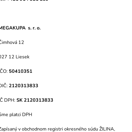
MEGAKUPA s. r. o.
Čimhová 12
027 12 Liesek
IČO:
50410351
DIČ:
2120313833
IČ DPH:
SK 2120313833
Sme platci DPH
Zapísaný v obchodnom registri okresného súdu ŽILINA,