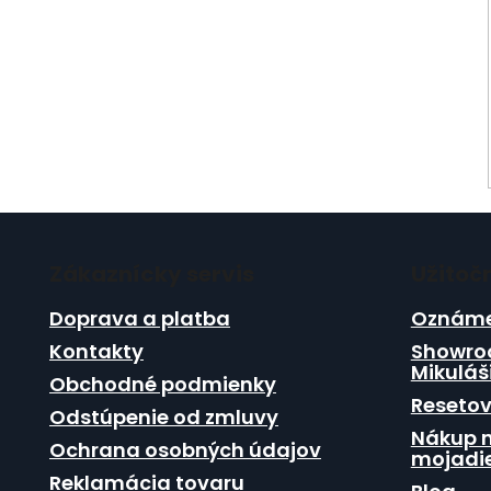
Z
á
Zákaznícky servis
Užitoč
p
ä
Doprava a platba
Oznáme
t
Kontakty
Showro
i
Mikuláš
Obchodné podmienky
e
Resetov
Odstúpenie od zmluvy
Nákup n
Ochrana osobných údajov
mojadie
Reklamácia tovaru