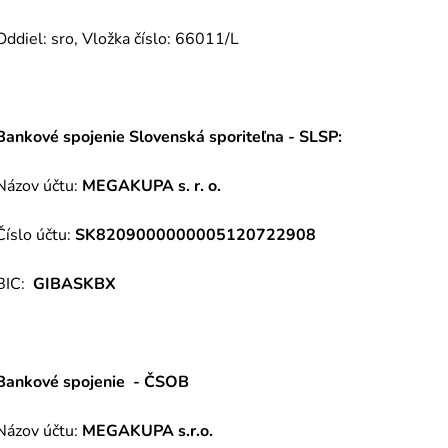
Oddiel: sro, Vložka číslo: 66011/L
Bankové spojenie Slovenská sporiteľna - SLSP:
Názov účtu:
MEGAKUPA s. r. o.
Číslo účtu:
SK820900000000
5120722908
BIC:
GIBASKBX
Bankové spojenie - ČSOB
Názov účtu:
MEGAKUPA s.r.o.