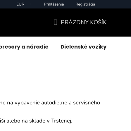
EUR
Prihlásenie
Registrácia
PRÁZDNY KOŠÍK
NÁKUPNÝ
KOŠÍK
resory a náradie
Dielenské vozíky
Zvár
e na vybavenie autodielne a servisného
i alebo na sklade v Trstenej.