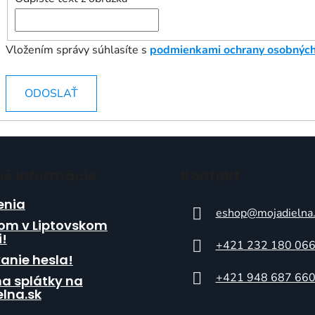
Vložením správy súhlasíte s
podmienkami ochrany osobných
ODOSLAŤ
né informácie
Kontakt
nia
eshop
@
mojadielna
om v Liptovskom
i!
+421 232 180 06
anie hesla!
+421 948 687 66
a splátky na
lna.sk