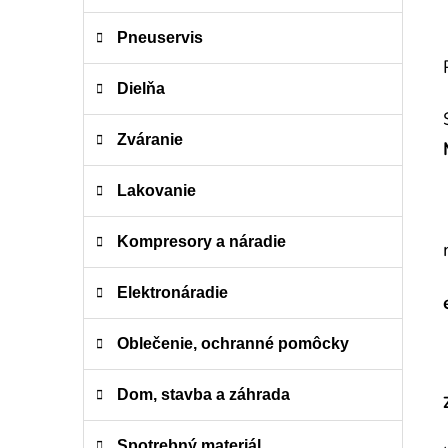
n
e
Pneuservis
l
Dielňa
Zváranie
Lakovanie
Kompresory a náradie
Elektronáradie
Oblečenie, ochranné pomôcky
Dom, stavba a záhrada
Spotrebný materiál