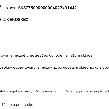
Číslo účtu:
SK8775000000004027491442
BIC:
CEKOSKBX
Tovar je možné predviesť po dohode na našom sklade.
Osobný odber tovaru je možný až po odoslaní objednávky a obdr
Máte nejaké otázky? Zodpovieme ich. Prosím, pozorne vyplňte 
Meno a priezvisko