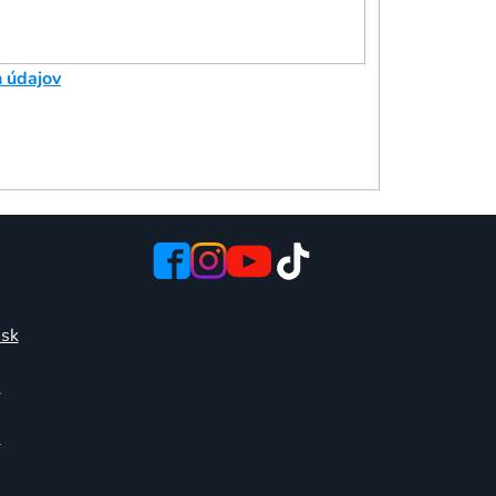
 údajov
.sk
6
0