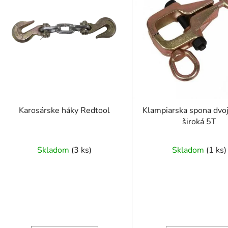
i
s
p
r
o
d
u
k
t
Karosárske háky Redtool
Klampiarska spona dvo
o
široká 5T
v
Skladom
(
3 ks
)
Skladom
(
1 ks
)