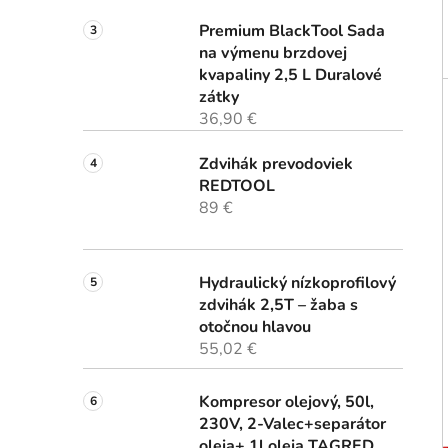
Premium BlackTool Sada
na výmenu brzdovej
kvapaliny 2,5 L Duralové
zátky
36,90 €
Zdvihák prevodoviek
REDTOOL
89 €
Hydraulický nízkoprofilový
zdvihák 2,5T – žaba s
otočnou hlavou
55,02 €
Kompresor olejový, 50l,
230V, 2-Valec+separátor
oleja+ 1l oleja TAGRED