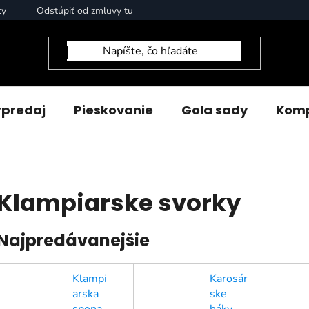
ty
Odstúpiť od zmluvy tu
predaj
Pieskovanie
Gola sady
Komp
Klampiarske svorky
Najpredávanejšie
Klampi
Karosár
arska
ske
spona
háky