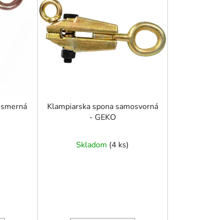
e
p
r
o
d
u
k
t
o
jsmerná
Klampiarska spona samosvorná
- GEKO
v
Skladom
(
4 ks
)