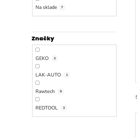
n
e
Na sklade
7
l
Značky
GEKO
3
LAK-AUTO
1
Rawtech
9
REDTOOL
3