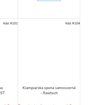
Kód:
R101
Kód:
R104
na
Klampiarska spona samosvorná
 5T
- Rawtech