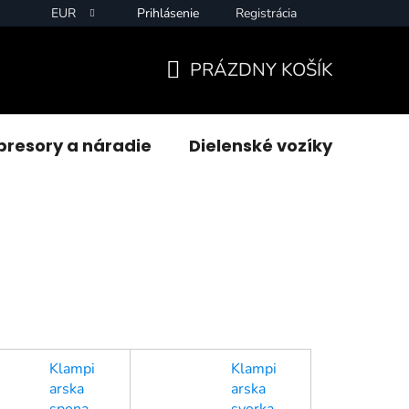
EUR
Prihlásenie
Registrácia
PRÁZDNY KOŠÍK
NÁKUPNÝ
KOŠÍK
resory a náradie
Dielenské vozíky
Zvár
Klampi
Klampi
arska
arska
spona
svorka