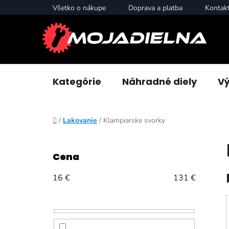
Prejsť
Všetko o nákupe
Doprava a platba
Kontak
na
obsah
Kategórie
Náhradné diely
Vý
Domov
/
Lakovanie
/
Klampiarske svorky
B
o
Cena
č
n
16
€
131
€
ý
p
a