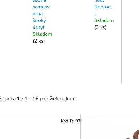
samosv
Redtoo
orná,
l
široký
Skladom
úchyt
(
3 ks
)
Skladom
(
2 ks
)
Stránka
1
z
1
-
16
položiek celkom
V
Kód:
R109
ý
p