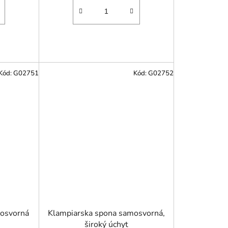
Kód:
G02751
Kód:
G02752
mosvorná
Klampiarska spona samosvorná,
široký úchyt