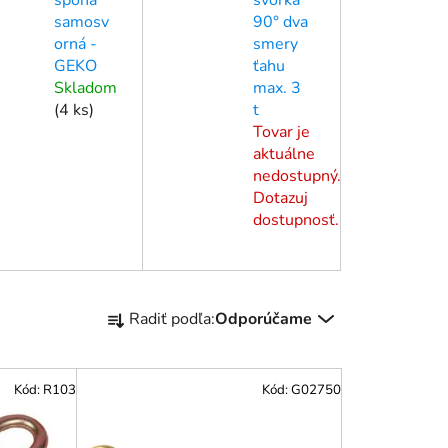
samosv
90° dva
orná -
smery
GEKO
ťahu
Skladom
max. 3
(
4 ks
)
t
Tovar je
aktuálne
nedostupný.
Dotazuj
dostupnosť.
R
Radiť podľa:
Odporúčame
a
d
e
Kód:
R103
Kód:
G02750
n
i