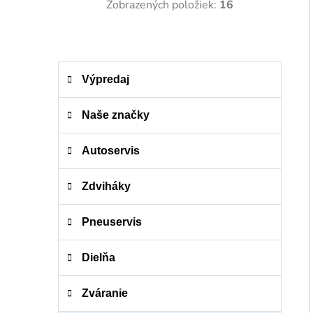
Zobrazených položiek:
16
K
Preskočiť
Výpredaj
a
kategórie
t
e
Naše značky
g
ó
Autoservis
r
i
Zdviháky
e
Pneuservis
Dielňa
Zváranie