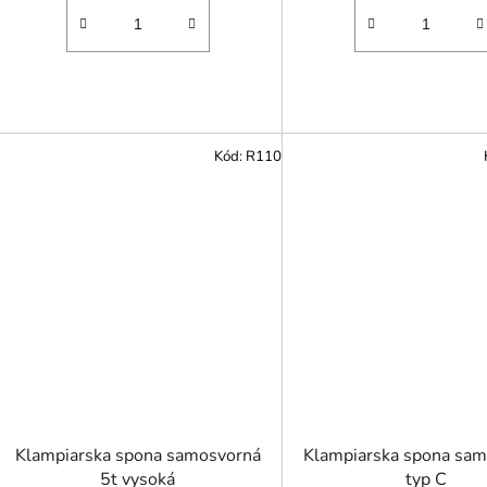
Kód:
R110
Klampiarska spona samosvorná
Klampiarska spona sa
5t vysoká
typ C