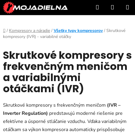
Prejsť
Hľadať
NÁKUP
na
KOŠÍK
obsah
Domov
/
Kompresory a náradie
/
Všetky typy kompresorov
/
Skrutkové
kompresory (IVR) - variabilné otáčky
Skrutkové kompresory s
frekvenčným meničom
a variabilnými
otáčkami (IVR)
Skrutkové kompresory s frekvenčným meničom
(IVR –
Inverter Regulation)
predstavujú moderné riešenie pre
efektívne a úsporné stláčanie vzduchu. Vďaka variabilným
otáčkam sa výkon kompresora automaticky prispôsobuje