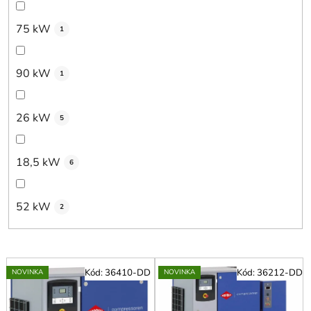
75 kW
1
90 kW
1
26 kW
5
18,5 kW
6
52 kW
2
V
Kód:
36410-DD
Kód:
36212-DD
NOVINKA
NOVINKA
ý
p