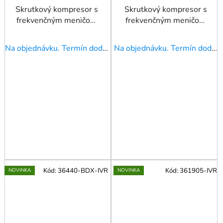
Skrutkový kompresor s
Skrutkový kompresor s
frekvenčným meničom
frekvenčným meničom
APS 40 X 2-stupňový
APS 40BD IVR 13 bar
IVR 10 bar 30 kW 5750
40 KM/30 kW 1000-
Na objednávku. Termín dodania upresníme!
Na objednávku. Termín dodania upresníme!
l / min
5800 l/min
Kód:
36440-BDX-IVR
Kód:
361905-IVR
NOVINKA
NOVINKA