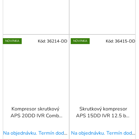
Kód:
36214-DD
Kód:
36415-DD
NOVINKA
NOVINKA
Kompresor skrutkový
Skrutkový kompresor
APS 20DD IVR Combi
APS 15DD IVR 12.5 bar
Dry 13 bar 20 k/15 kW
15 HP/11 kW 265-
258-2290 l/min 500 l
1860 l/min
Na objednávku. Termín dodania upresníme!
Na objednávku. Termín dodania upresníme!