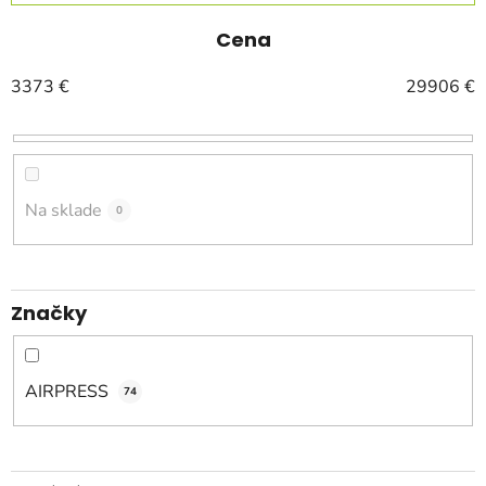
d
e
Cena
n
3373
€
29906
€
i
e
p
r
o
Na sklade
0
d
u
k
Značky
t
o
v
AIRPRESS
74