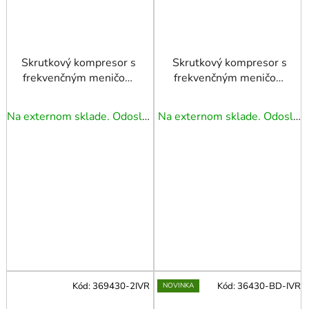
Skrutkový kompresor s
Skrutkový kompresor s
frekvenčným meničom
frekvenčným meničom
APS 25 IVR X G2 10
APS 30 IVR X G2 10
bar 25 HP/18.5 kW
bar 30 HP/22 kW
Na externom sklade. Odoslanie 3 - 5 prac. dní.
Na externom sklade. Odoslanie 3 - 5 prac. dní.
850-2800 l/min
1070-3520 l/min
Kód:
369430-2IVR
Kód:
36430-BD-IVR
NOVINKA