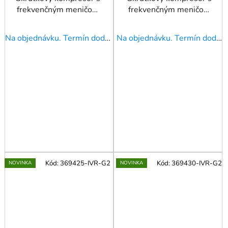
frekvenčným meničom
frekvenčným meničom
APS 10 Combi Dry IVR
APS 15 IVR X 10 bar 11
X 10 bar 7.5 kW 1050
kW 1500 l/min
Na objednávku. Termín dodania upresníme!
Na objednávku. Termín dodania upresníme!
l/ min 500
Kód:
369425-IVR-G2
Kód:
369430-IVR-G2
NOVINKA
NOVINKA