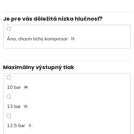
Je pre vás dôležitá nízka hlučnosť?
Áno, chcem tichý kompresor
72
Maximálny výstupný tlak
10 bar
36
13 bar
31
12,5 bar
5