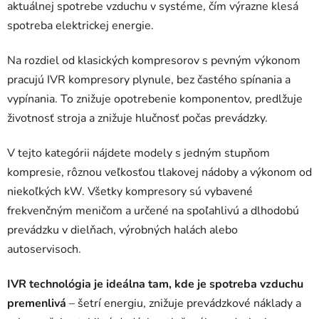
aktuálnej spotrebe vzduchu v systéme, čím výrazne klesá
spotreba elektrickej energie.
Na rozdiel od klasických kompresorov s pevným výkonom
pracujú IVR kompresory plynule, bez častého spínania a
vypínania. To znižuje opotrebenie komponentov, predlžuje
životnosť stroja a znižuje hlučnosť počas prevádzky.
V tejto kategórii nájdete modely s jedným stupňom
kompresie, rôznou veľkosťou tlakovej nádoby a výkonom od
niekoľkých kW. Všetky kompresory sú vybavené
frekvenčným meničom a určené na spoľahlivú a dlhodobú
prevádzku v dielňach, výrobných halách alebo
autoservisoch.
IVR technológia je ideálna tam, kde je spotreba vzduchu
premenlivá
– šetrí energiu, znižuje prevádzkové náklady a