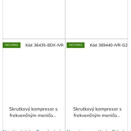
Kód:
36435-BDX-IVR
Kód:
369440-IVR-G2
NOVINKA
NOVINKA
Skrutkový kompresor s
Skrutkový kompresor s
frekvenčným meničom
frekvenčným meničom
APS 35BD IVR Dry 13
APS 40 IVR X G2 10
bar 35 HP/26 kW 767-
bar 40 HP/30 kW