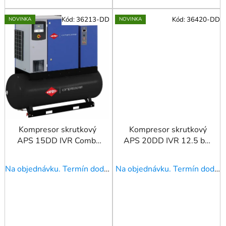
Kód:
36213-DD
Kód:
36420-DD
NOVINKA
NOVINKA
Kompresor skrutkový
Kompresor skrutkový
APS 15DD IVR Combi
APS 20DD IVR 12.5 bar
Dry 12.5 bar 15 k/11
20 HP/15 kW 258-
kW 265-1860 l/min
2290 l/min
Na objednávku. Termín dodania upresníme!
Na objednávku. Termín dodania upresníme!
500 l