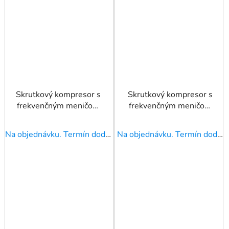
Skrutkový kompresor s
Skrutkový kompresor s
frekvenčným meničom
frekvenčným meničom
APS 30 X 2-stupňový
APS 30BD IVR 13 bar
IVR 10 bar 22 kW 4200
30 HP/22 kW 766-
Na objednávku. Termín dodania upresníme!
Na objednávku. Termín dodania upresníme!
l/min
4167 l/min