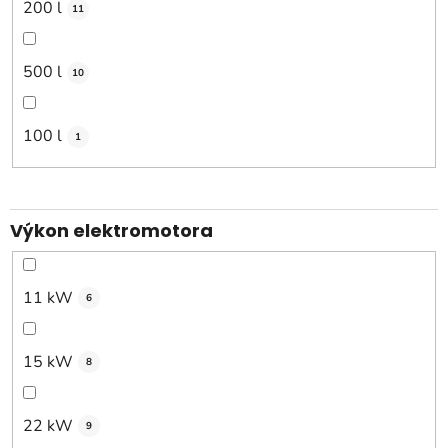
200 l
11
500 l
10
100 l
1
Výkon elektromotora
11 kW
6
15 kW
8
22 kW
9