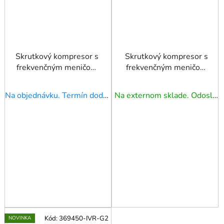
Skrutkový kompresor s
Skrutkový kompresor s
frekvenčným meničom
frekvenčným meničom
APS 40BD IVR Dry 13
APS 5.5 GO 200 Combi
bar 40 HP/30 kW
IVR 5.5 HP / 4 kW 10
Na objednávku. Termín dodania upresníme!
Na externom sklade. Odoslanie 3 - 5 prac. dní.
1000-5800 l/min
bar 498 l/min 200 l
Kód:
369450-IVR-G2
NOVINKA