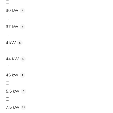
30 kW
4
37 kW
4
4 kW
5
44 KW
1
45 kW
1
5,5 kW
8
7,5 kW
11