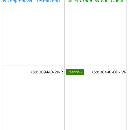
Na objednávku. Termín dodania upresníme!
Na externom sklade. Odoslanie 3 - 5 prac. dní.
4835 l/min
1520-4950 l/min
Kód:
369440-2IVR
Kód:
36440-BD-IVR
NOVINKA