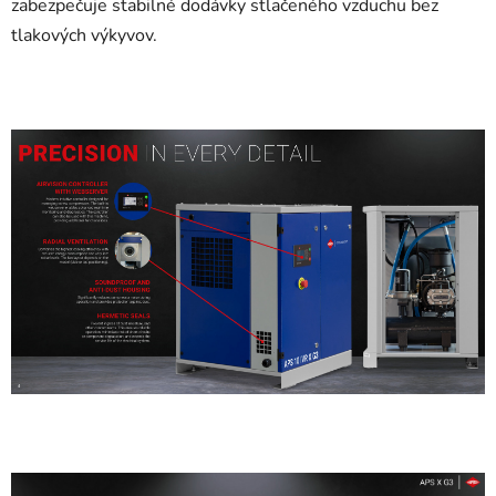
zabezpečuje stabilné dodávky stlačeného vzduchu bez
tlakových výkyvov.