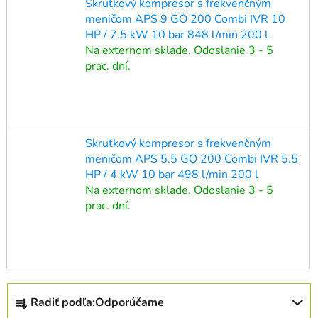
Skrutkový kompresor s frekvenčným
meničom APS 9 GO 200 Combi IVR 10
HP / 7.5 kW 10 bar 848 l/min 200 l
Na externom sklade. Odoslanie 3 - 5
prac. dní.
Skrutkový kompresor s frekvenčným
meničom APS 5.5 GO 200 Combi IVR 5.5
HP / 4 kW 10 bar 498 l/min 200 l
Na externom sklade. Odoslanie 3 - 5
prac. dní.
R
Radiť podľa:
Odporúčame
a