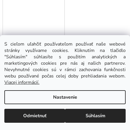
S cieľom uľahčiť používateľom používať naše webové
stránky využívame cookies. Kliknutím na tlačidlo
"Súhlasím" súhlasíte s použitím analytických a
Skrutkový kompresor s
marketingových cookies pre nás aj našich partnerov.
frekvenčným meničom
Nevyhnutné cookies sú v rámci zachovania funkčnosti
APS 50 IVR X G2 10
webu používané počas celej doby prehliadania webom.
bar 50 HP/37 kW
Viacej informácií.
Na externom sklade. Odoslanie 3 - 5 prac. dní.
1970-6510 l/min
Nastavenie
Odmietnuť
Súhlasím