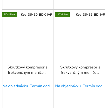
Kód:
36430-BDX-IVR
Kód:
36435-BD-IVR
NOVINKA
NOVINKA
Skrutkový kompresor s
Skrutkový kompresor s
frekvenčným meničom
frekvenčným meničom
APS 30BD IVR Dry 13
APS 35BD IVR 13 bar
bar 30 KM/22 kW 766-
35 HP/26 kW 767-
Na objednávku. Termín dodania upresníme!
Na objednávku. Termín dodania upresníme!
4167 l/min
4835 l/min