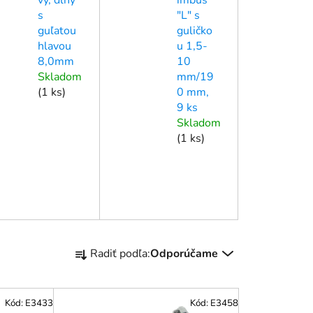
s
"L" s
guľatou
guličko
hlavou
u 1,5-
8,0mm
10
Skladom
mm/19
(
1 ks
)
0 mm,
9 ks
Skladom
(
1 ks
)
R
Radiť podľa:
Odporúčame
a
d
e
Kód:
E3433
Kód:
E3458