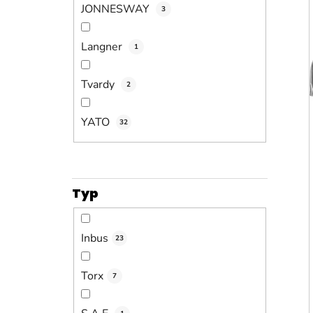
JONNESWAY
3
Langner
1
Tvardy
2
YATO
32
Typ
Inbus
23
Torx
7