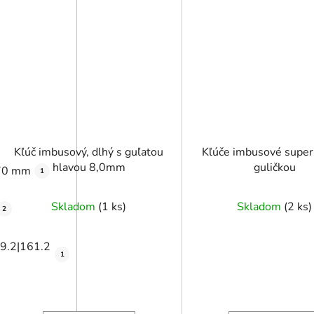
Kľúč imbusový, dlhý s guľatou
Kľúče imbusové super dlhé s
hlavou 8,0mm
guličkou
170 mm
1
Skladom
(
1 ks
)
Skladom
(
2 ks
)
2
9.2|161.2
1