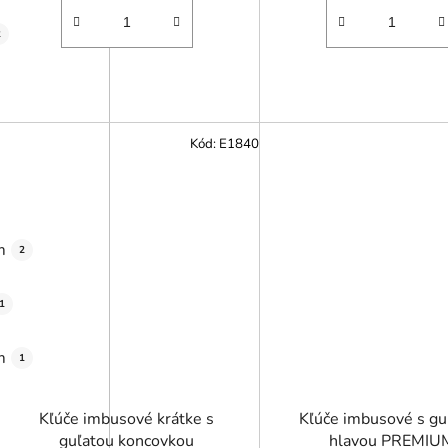
2
Kód:
E1840
m
2
1
m
1
Kľúče imbusové krátke s
Kľúče imbusové s gu
guľatou koncovkou
hlavou PREMIU