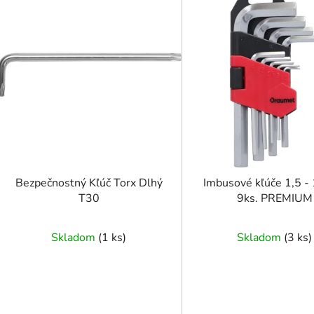
ý
p
i
s
p
r
o
d
u
k
t
Bezpečnostný Kľúč Torx Dlhý
Imbusové kľúče 1,5 
o
T30
9ks. PREMIUM
v
Skladom
(
1 ks
)
Skladom
(
3 ks
)