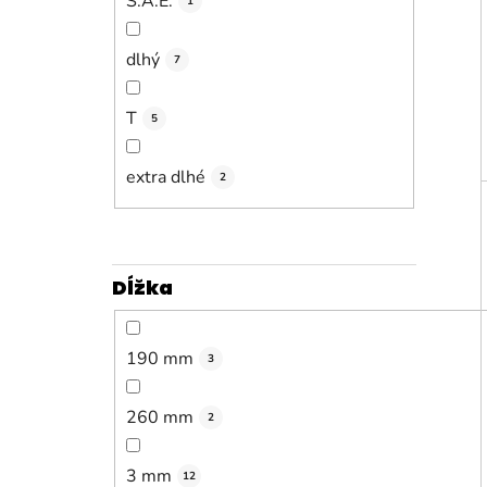
S.A.E.
1
dlhý
7
T
5
extra dlhé
2
Dĺžka
190 mm
3
260 mm
2
3 mm
12