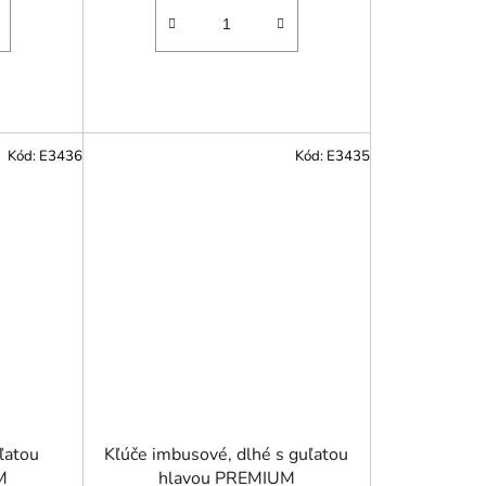
Kód:
E3436
Kód:
E3435
ľatou
Kľúče imbusové, dlhé s guľatou
M
hlavou PREMIUM