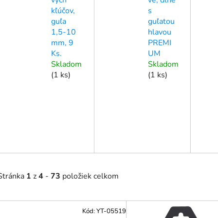
kľúčov,
s
guľa
guľatou
1,5-10
hlavou
mm, 9
PREMI
Ks.
UM
Skladom
Skladom
(
1 ks
)
(
1 ks
)
Stránka
1
z
4
-
73
položiek celkom
V
Kód:
YT-05519