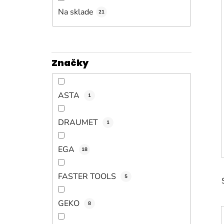
n
e
Na sklade
21
l
Značky
ASTA
1
DRAUMET
1
EGA
18
FASTER TOOLS
5
GEKO
8