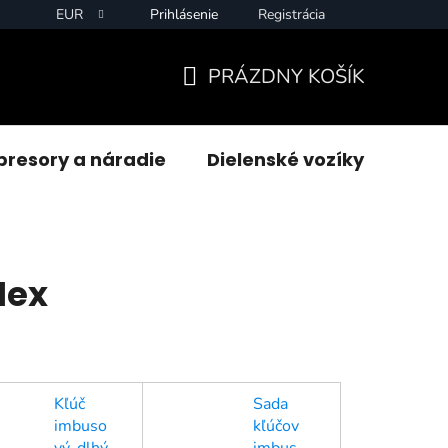
EUR
Prihlásenie
Registrácia
PRÁZDNY KOŠÍK
NÁKUPNÝ
KOŠÍK
resory a náradie
Dielenské vozíky
Zvár
Hex
Kľúč
Sada
imbuso
kľúčov
vý, dlhý
imbus