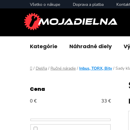
Prejsť
Všetko o nákupe
Doprava a platba
Kontak
na
obsah
Kategórie
Náhradné diely
Vý
Domov
/
Dielňa
/
Ručné náradie
/
Inbus, TORX, Bity
/
Sady kľ
B
o
Cena
č
n
0
€
33
€
ý
p
a