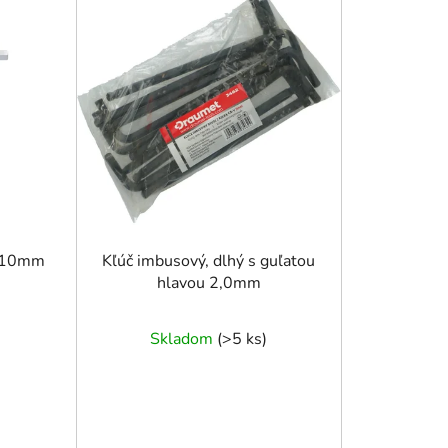
n
i
e
p
r
o
d
u
k
t
o
- 10mm
Kľúč imbusový, dlhý s guľatou
hlavou 2,0mm
v
Skladom
(
>5 ks
)