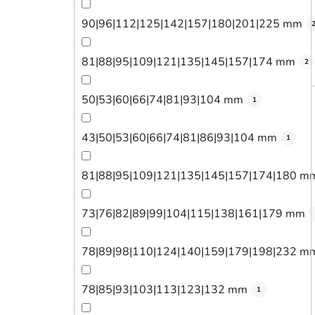
90|96|112|125|142|157|180|201|225 mm
81|88|95|109|121|135|145|157|174 mm
2
50|53|60|66|74|81|93|104 mm
1
43|50|53|60|66|74|81|86|93|104 mm
1
81|88|95|109|121|135|145|157|174|180 m
73|76|82|89|99|104|115|138|161|179 mm
78|89|98|110|124|140|159|179|198|232 m
78|85|93|103|113|123|132 mm
1