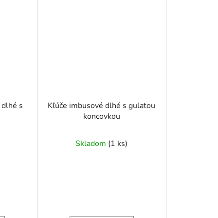
Kľúče imbusové dlhé s guľatou
koncovkou
Skladom
(
1 ks
)