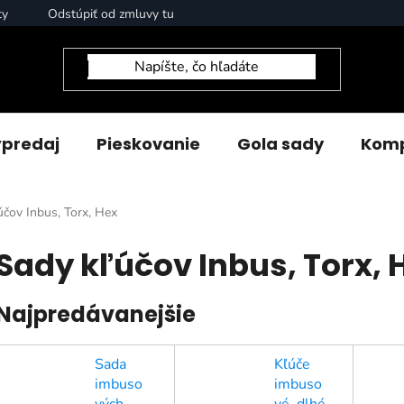
ty
Odstúpiť od zmluvy tu
predaj
Pieskovanie
Gola sady
Komp
účov Inbus, Torx, Hex
Sady kľúčov Inbus, Torx, 
Najpredávanejšie
Sada
Kľúče
imbuso
imbuso
vých
vé, dlhé