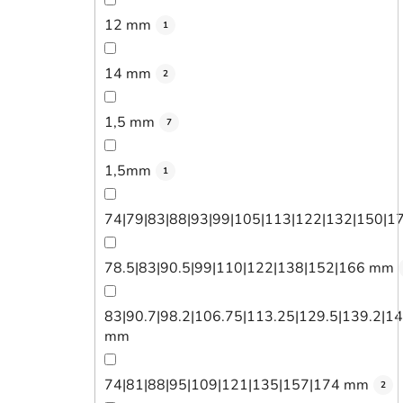
12 mm
1
14 mm
2
1,5 mm
7
1,5mm
1
74|79|83|88|93|99|105|113|122|132|150|
78.5|83|90.5|99|110|122|138|152|166 mm
83|90.7|98.2|106.75|113.25|129.5|139.2|14
mm
74|81|88|95|109|121|135|157|174 mm
2