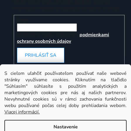
Vložte svoj e-mail a my Vám budeme zasielať
informácie o nových produktoch na našom e-shope.
Email
Vložením e-mailu súhlasíte s
podmienkami
ochrany osobných údajov
PRIHLÁSIŤ SA
S cieľom uľahčiť používateľom používať naše webové
stránky využívame cookies. Kliknutím na tlačidlo
Instagram
"Súhlasím" súhlasíte s použitím analytických a
marketingových cookies pre nás aj našich partnerov.
Nevyhnutné cookies sú v rámci zachovania funkčnosti
webu používané počas celej doby prehliadania webom.
Viacej informácií.
Nastavenie