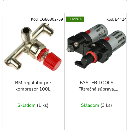
V
Kód:
CG80302-59
Kód:
E4424
NOVINKA
ý
p
i
s
p
r
o
d
u
BM regulátor pre
FASTER TOOLS
kompresor 100L
Filtračná súprava,
k
(G80302)
regulátor a maznica 1/4"
t
25 cm3
o
Skladom
(
1 ks
)
Skladom
(
3 ks
)
v