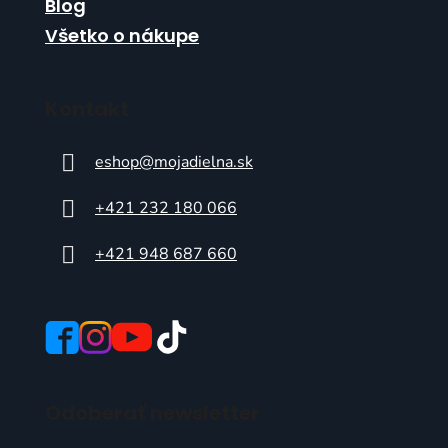
Blog
Všetko o nákupe
Kontakt
eshop
@
mojadielna.sk
+421 232 180 066
+421 948 687 660
Odoberať newsletter