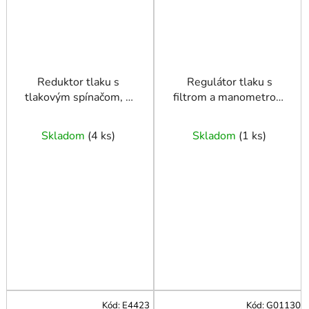
Reduktor tlaku s
Regulátor tlaku s
tlakovým spínačom, 2
filtrom a manometrom
manometrami a 2
1/4"
rýchlospojkami
Skladom
(
4 ks
)
Skladom
(
1 ks
)
Kód:
E4423
Kód:
G01130