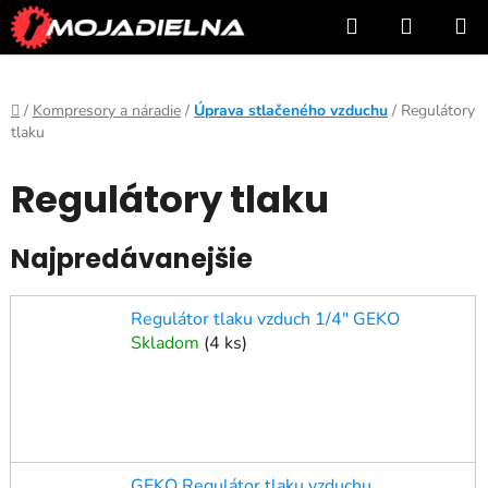
Prejsť
Hľadať
NÁKUP
na
KOŠÍK
obsah
Domov
/
Kompresory a náradie
/
Úprava stlačeného vzduchu
/
Regulátory
tlaku
Regulátory tlaku
Najpredávanejšie
Regulátor tlaku vzduch 1/4" GEKO
Skladom
(
4 ks
)
GEKO Regulátor tlaku vzduchu