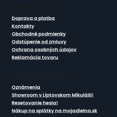
á
i
i
e
Zákaznícky servis
p
e
p
ä
Doprava a platba
r
t
v
Kontakty
i
k
Obchodné podmienky
e
y
Odstúpenie od zmluvy
v
ý
Ochrana osobných údajov
p
Reklamácia tovaru
i
s
u
Užitočné informácie
Oznámenia
Showroom v Liptovskom Mikuláši!
Resetovanie hesla!
Nákup na splátky na mojadielna.sk