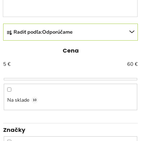
R
Radiť podľa:
Odporúčame
a
d
e
Cena
n
5
€
60
€
i
e
p
r
o
Na sklade
10
d
u
k
Značky
t