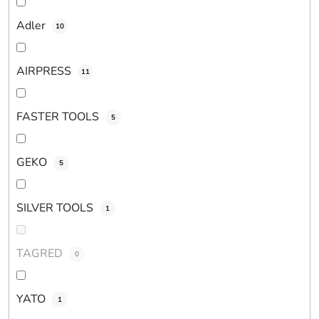
o
v
Adler
10
AIRPRESS
11
FASTER TOOLS
5
GEKO
5
SILVER TOOLS
1
TAGRED
0
YATO
1