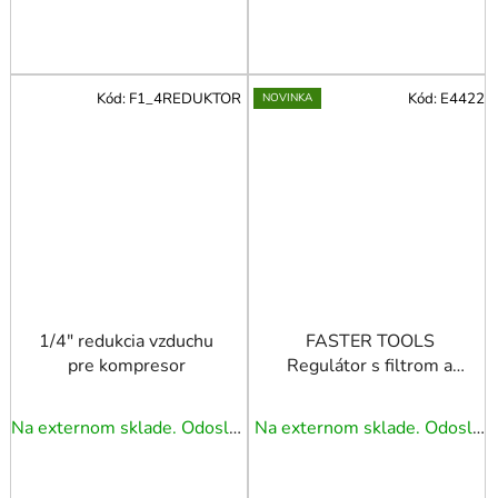
Kód:
F1_4REDUKTOR
Kód:
E4422
NOVINKA
1/4" redukcia vzduchu
FASTER TOOLS
pre kompresor
Regulátor s filtrom a
manomentrom 1/2"
Na externom sklade. Odoslanie 3 - 5 prac. dní.
Na externom sklade. Odoslanie 3 - 5 prac. dní.