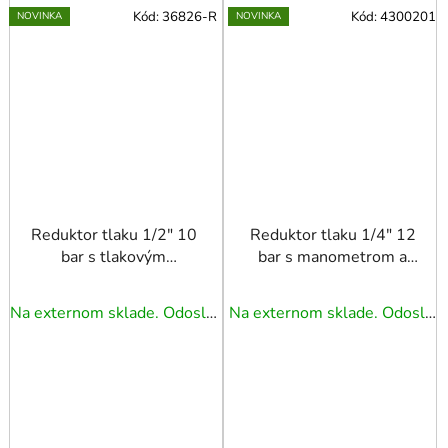
Kód:
36826-R
Kód:
4300201
NOVINKA
NOVINKA
Reduktor tlaku 1/2" 10
Reduktor tlaku 1/4" 12
bar s tlakovým
bar s manometrom a
spínačom, 2
rýchlospojkou 1/4"
manometrami a 2
Na externom sklade. Odoslanie 3 - 5 prac. dní.
Na externom sklade. Odoslanie 3 - 5 prac. dní.
rýchlospojkami 1/4"