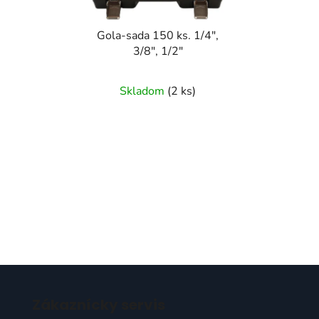
Gola-sada 150 ks. 1/4",
3/8", 1/2"
Skladom
(
2 ks
)
Z
á
Zákaznícky servis
p