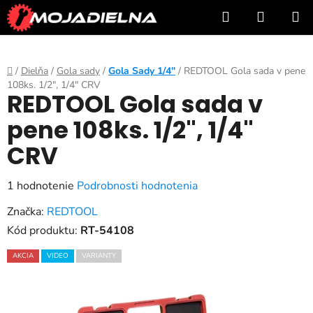
Prejsť
Hľadať
NÁKUP
na
KOŠÍK
obsah
Domov
/
Dielňa
/
Gola sady
/
Gola Sady 1/4"
/
REDTOOL Gola sada v pene
108ks. 1/2", 1/4" CRV
REDTOOL Gola sada v
pene 108ks. 1/2", 1/4"
CRV
Priemerné
1 hodnotenie
Podrobnosti hodnotenia
hodnotenie
Značka:
REDTOOL
produktu
Kód produktu:
RT-54108
je
AKCIA
VIDEO
VARIANTY
5,0
z
5