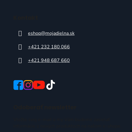
Kontakt
eshop
@
mojadielna.sk
+421 232 180 066
+421 948 687 660
Odoberať newsletter
Vložte svoj e-mail a my Vám budeme zasielať
informácie o nových produktoch na našom e-shope.