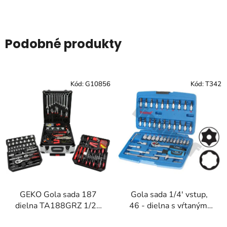
Podobné produkty
Kód:
G10856
Kód:
T342
GEKO Gola sada 187
Gola sada 1/4' vstup,
dielna TA188GRZ 1/2",
46 - dielna s vŕtanými
1/4"
torxami TRIUMF