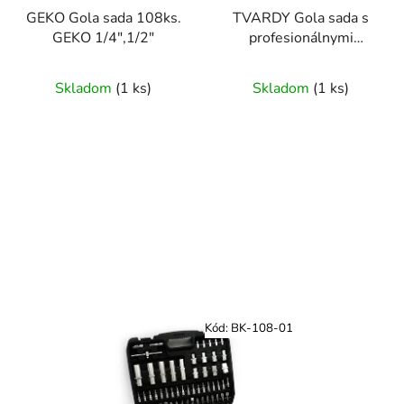
GEKO Gola sada 108ks.
TVARDY Gola sada s
GEKO 1/4",1/2"
profesionálnymi
nástrčnými kľúčmi 108
dielna 1/4",1/2"
Skladom
(
1 ks
)
Skladom
(
1 ks
)
Kód:
BK-108-01