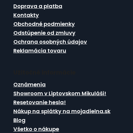
ä
Doprava a platba
t
Kontakty
i
Obchodné podmienky
e
Odstúpenie od zmluvy
Ochrana osobných údajov
Reklamácia tovaru
Užitočné informácie
Oznámenia
Showroom v Liptovskom Mikuláši!
Resetovanie hesla!
Nákup na splátky na mojadielna.sk
Blog
Všetko o nákupe