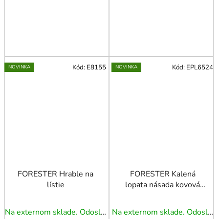
Kód:
E8155
Kód:
EPL6524
NOVINKA
NOVINKA
FORESTER Hrable na
FORESTER Kalená
lístie
lopata násada kovová
PREMIUM
Na externom sklade. Odoslanie 3 - 5 prac. dní.
Na externom sklade. Odoslanie 3 - 5 prac. dní.