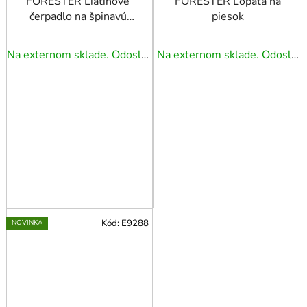
FORESTER Liatinové
FORESTER Lopata na
čerpadlo na špinavú
piesok
vodu 550W
Na externom sklade. Odoslanie 3 - 5 prac. dní.
Na externom sklade. Odoslanie 3 - 5 prac. dní.
Kód:
E9288
NOVINKA