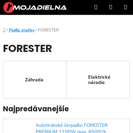
Prejsť
Hľadať
NÁKUP
na
KOŠÍK
obsah
Domov
/
Podľa značky
/
FORESTER
FORESTER
Elektrické
Záhrada
náradie
Najpredávanejšie
Automatické čerpadlo FORESTER
PREMIUM 1100W max. 6500l/h