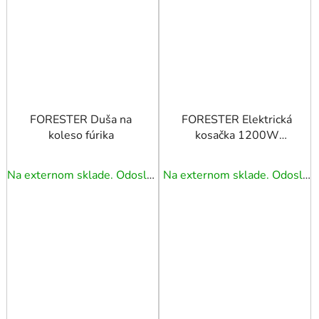
FORESTER Duša na
FORESTER Elektrická
koleso fúrika
kosačka 1200W
320mm
Na externom sklade. Odoslanie 3 - 5 prac. dní.
Na externom sklade. Odoslanie 3 - 5 prac. dní.