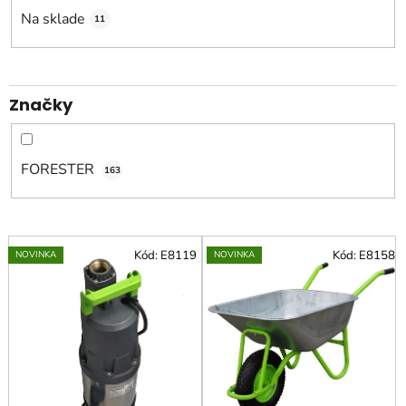
o
Na sklade
11
d
u
k
Značky
t
o
v
FORESTER
163
V
Kód:
E8119
Kód:
E8158
NOVINKA
NOVINKA
ý
p
i
s
p
r