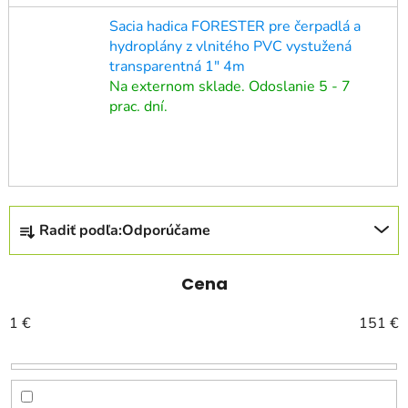
Sacia hadica FORESTER pre čerpadlá a
hydroplány z vlnitého PVC vystužená
transparentná 1" 4m
Na externom sklade. Odoslanie 5 - 7
prac. dní.
R
Radiť podľa:
Odporúčame
a
d
e
Cena
n
1
€
151
€
i
e
p
r