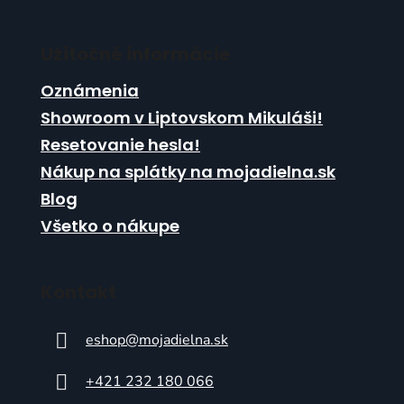
s
u
Užitočné informácie
Oznámenia
Showroom v Liptovskom Mikuláši!
Resetovanie hesla!
Nákup na splátky na mojadielna.sk
Blog
Všetko o nákupe
Kontakt
eshop
@
mojadielna.sk
+421 232 180 066