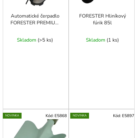
o
d
u
Automatické čerpadlo
FORESTER Hliníkový
FORESTER PREMIUM
fúrik 85l
k
1100W max. 6500l/h
t
o
Skladom
(
>5 ks
)
Skladom
(
1 ks
)
v
Kód:
E5868
Kód:
E5897
NOVINKA
NOVINKA