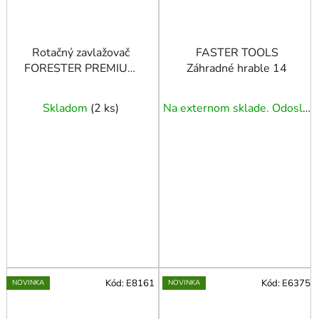
Rotačný zavlažovač
FASTER TOOLS
FORESTER PREMIUM
Záhradné hrable 14
so 4 funkciami
Skladom
(
2 ks
)
Na externom sklade. Odoslanie 3 - 5 prac. dní.
Kód:
E8161
Kód:
E6375
NOVINKA
NOVINKA