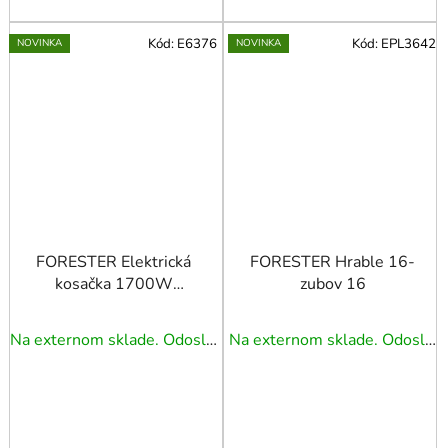
Kód:
E6376
Kód:
EPL3642
NOVINKA
NOVINKA
FORESTER Elektrická
FORESTER Hrable 16-
kosačka 1700W
zubov 16
360mm
Na externom sklade. Odoslanie 3 - 5 prac. dní.
Na externom sklade. Odoslanie 3 - 5 prac. dní.