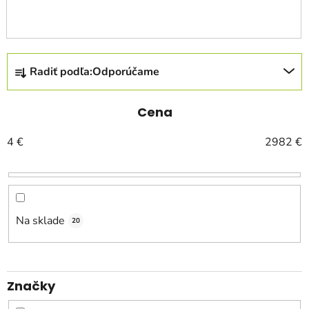
R
Radiť podľa:
Odporúčame
a
d
e
Cena
n
4
€
2982
€
i
e
p
r
o
Na sklade
20
d
u
k
Značky
t