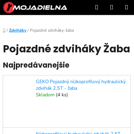
Prejsť
Hľadať
NÁKUP
na
KOŠÍK
obsah
Domov
/
Zdviháky
/
Pojazdné zdviháky-žaba
Pojazdné zdviháky Žaba
Najpredávanejšie
GEKO Pojazdný nízkoprofilový hydraulický
zdvihák 2,5T - žaba
Skladom
(
4 ks
)
Nízkoprofilový hydraulický zdvihák 2,5T