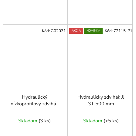
Kód:
G02031
Kód:
72115-P1
AKCIA
NOVINKA
Hydraulický
Hydraulický zdvihák JJ
nízkoprofilový zdvihák
3T 500 mm
2,5T – žaba s otočnou
hlavou
Skladom
(
3 ks
)
Skladom
(
>5 ks
)