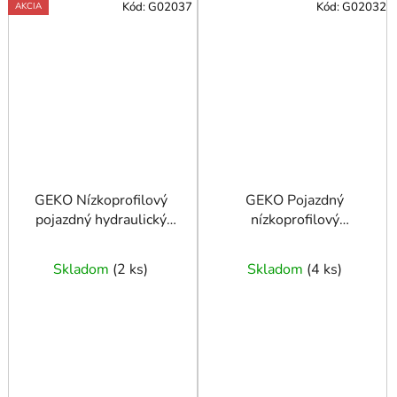
Kód:
G02037
Kód:
G02032
AKCIA
GEKO Nízkoprofilový
GEKO Pojazdný
pojazdný hydraulický
nízkoprofilový
zdvihák rýchly 3T 75 -
hydraulický zdvihák
500 mm PREMIUM
2,5T - žaba
Skladom
(
2 ks
)
Skladom
(
4 ks
)