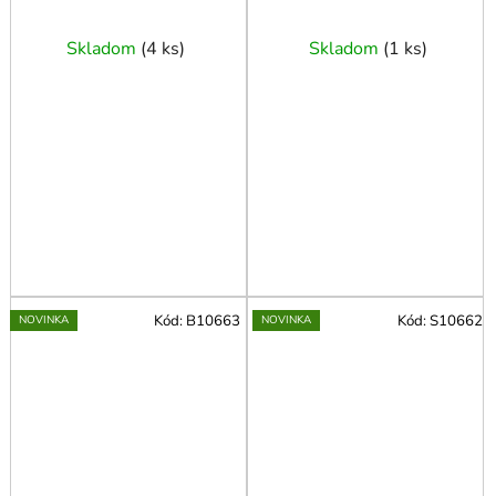
pevná, 2 gumy
dvojpiestikový "žaba"
Skladom
(
4 ks
)
Skladom
(
1 ks
)
Kód:
B10663
Kód:
S10662
NOVINKA
NOVINKA