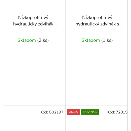
Nízkoprofilový
Nízkoprofilový
hydraulický zdvihák
hydraulický zdvihák s
2,5T (box) s gumenou
otočnou rúčkou 2,5 T v
podložkou
kufríku
Skladom
(
2 ks
)
Skladom
(
1 ks
)
Kód:
G02197
Kód:
72015
AKCIA
NOVINKA