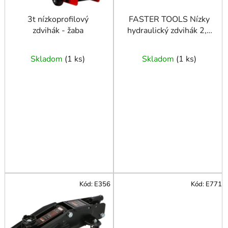
d
u
3t nízkoprofilový
FASTER TOOLS Nízky
zdvihák - žaba
hydraulický zdvihák 2,5
k
85-387
t
o
Skladom
(
1 ks
)
Skladom
(
1 ks
)
v
Kód:
E356
Kód:
E771