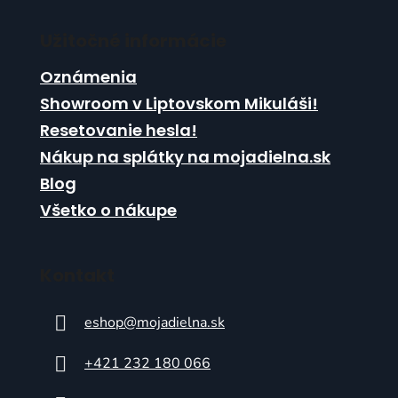
s
u
Užitočné informácie
Oznámenia
Showroom v Liptovskom Mikuláši!
Resetovanie hesla!
Nákup na splátky na mojadielna.sk
Blog
Všetko o nákupe
Kontakt
eshop
@
mojadielna.sk
+421 232 180 066