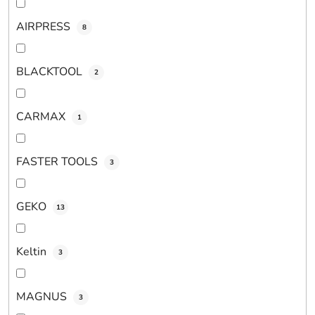
o
v
AIRPRESS
8
BLACKTOOL
2
CARMAX
1
FASTER TOOLS
3
GEKO
13
Keltin
3
MAGNUS
3