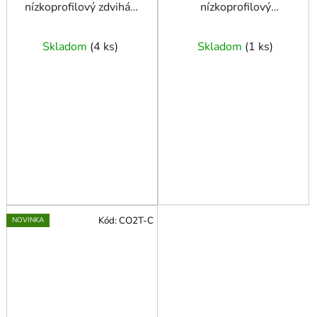
nízkoprofilový zdvihák
nízkoprofilový
2,5T SMART+ guma
hydraulický zdvihák
2,5T - žaba
Skladom
(
4 ks
)
Skladom
(
1 ks
)
Kód:
CO2T-C
NOVINKA