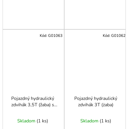
Kód:
G01063
Kód:
G01062
Pojazdný hydraulický
Pojazdný hydraulický
zdvihák 3,5T (žaba) s
zdvihák 3T (żaba)
nožným pedálom
Skladom
(
1 ks
)
Skladom
(
1 ks
)