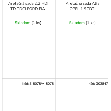
Aretačná sada 2,2 HDI
Aretačná sada Alfa
JTD TDCI FORD FIAT
OPEL 1.9CDTi
CITROEN PEUGEOT
F04021/S-FB2729/A-
IVECO
FB2729/F04020/QS10087
Skladom
(
1 ks
)
Skladom
(
1 ks
)
Kód:
S-8078/A-8078
Kód:
G02847