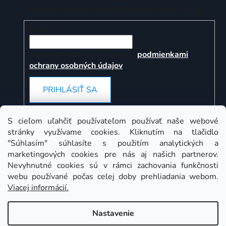
informácie o nových produktoch na našom e-shope.
Email
Vložením e-mailu súhlasíte s
podmienkami
ochrany osobných údajov
PRIHLÁSIŤ SA
S cieľom uľahčiť používateľom používať naše webové
stránky využívame cookies. Kliknutím na tlačidlo
Instagram
"Súhlasím" súhlasíte s použitím analytických a
marketingových cookies pre nás aj našich partnerov.
Nevyhnutné cookies sú v rámci zachovania funkčnosti
webu používané počas celej doby prehliadania webom.
Viacej informácií.
Nastavenie