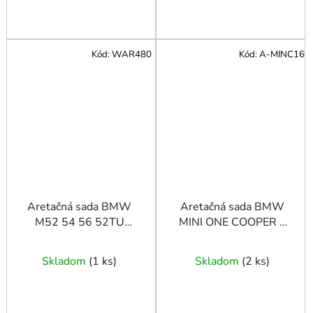
Kód:
WAR480
Kód:
A-MINC16
Aretačná sada BMW
Aretačná sada BMW
M52 54 56 52TU
MINI ONE COOPER S
VANOS E39 E46
1.6 Benzín
Skladom
(
1 ks
)
Skladom
(
2 ks
)