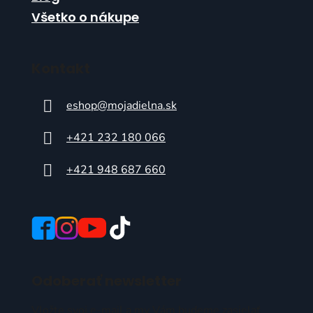
Všetko o nákupe
Kontakt
eshop
@
mojadielna.sk
+421 232 180 066
+421 948 687 660
Odoberať newsletter
Vložte svoj e-mail a my Vám budeme zasielať