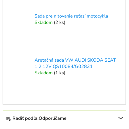
Sada pre nitovanie reťazí motocykla
Skladom
(
2 ks
)
Aretačná sada VW AUDI SKODA SEAT
1.2 12V QS10084/G02831
Skladom
(
1 ks
)
R
Radiť podľa:
Odporúčame
a
d