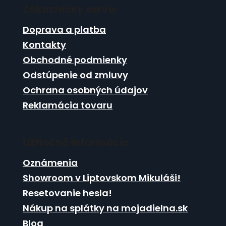
i
e
Zákaznícky servis
p
e
p
ä
Doprava a platba
r
t
v
Kontakty
i
k
Obchodné podmienky
e
y
Odstúpenie od zmluvy
v
ý
Ochrana osobných údajov
p
Reklamácia tovaru
i
s
u
Užitočné informácie
Oznámenia
Showroom v Liptovskom Mikuláši!
Resetovanie hesla!
Nákup na splátky na mojadielna.sk
Blog