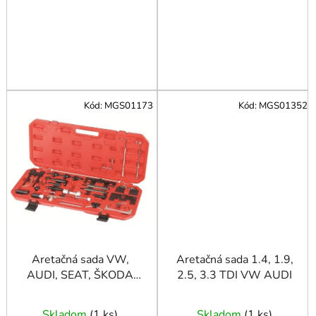
Kód:
MGS01173
Kód:
MGS01352
Aretačná sada VW,
Aretačná sada 1.4, 1.9,
AUDI, SEAT, ŠKODA
2.5, 3.3 TDI VW AUDI
benzín a diesel
Skladom
(
1 ks
)
Skladom
(
1 ks
)