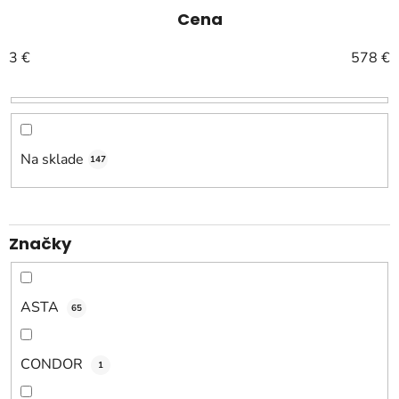
e
Cena
n
3
€
578
€
i
e
p
r
o
Na sklade
147
d
u
k
Značky
t
o
v
ASTA
65
CONDOR
1