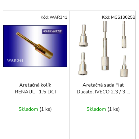
V
Kód:
WAR341
Kód:
MGS13025B
ý
p
i
s
p
r
o
d
u
Aretačná kolík
Aretačná sada Fiat
RENAULT 1.5 DCI
Ducato, IVECO 2.3 / 3.0
k
JTD
t
o
Skladom
(
1 ks
)
Skladom
(
1 ks
)
v