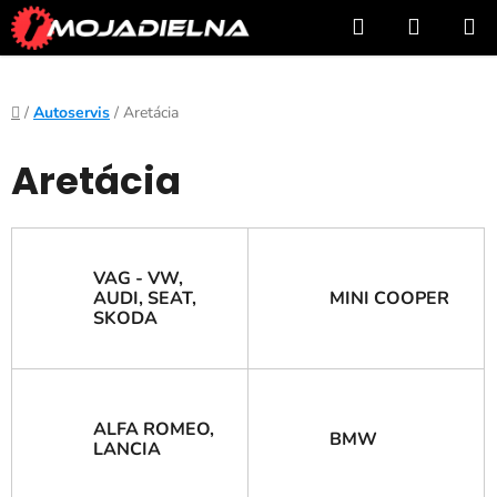
Prejsť
Hľadať
NÁKUP
na
KOŠÍK
obsah
Domov
/
Autoservis
/
Aretácia
Aretácia
VAG - VW,
AUDI, SEAT,
MINI COOPER
SKODA
ALFA ROMEO,
BMW
LANCIA