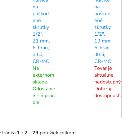
na
na
poškod
poškod
ené
ené
skrutky
skrutky
1/2",
1/2",
21 mm,
19 mm,
6-hran,
6-hran,
dlhá,
dlhá,
CR-MO
CR-MO
Na
Tovar je
externom
aktuálne
sklade.
nedostupný.
Odoslanie
Dotazuj
3 - 5 prac.
dostupnosť.
dní.
Stránka
1
z
2
-
29
položiek celkom