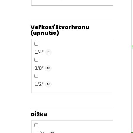
Veľkosť štvorhranu
(upnutie)
1/4"
3
3/8"
10
1/2"
16
Dĺžka