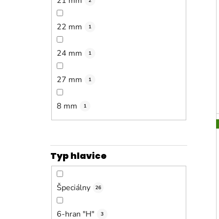
21 mm
2
22 mm
1
24 mm
1
27 mm
1
8 mm
1
Typ hlavice
Špeciálny
26
6-hran "H"
3