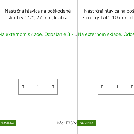
Nástrčná hlavica na poškodené
Nástrčná hlavica na p
skrutky 1/2", 27 mm, krátka,
skrutky 1/4", 10 mm, d
CR-MO
Na externom sklade. Odoslanie 3 - 5 prac. dní.
Kód:
T2524
NOVINKA
NOVINKA