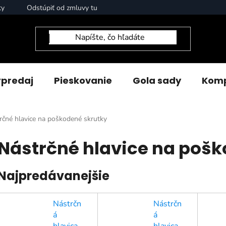
ty
Odstúpiť od zmluvy tu
predaj
Pieskovanie
Gola sady
Komp
rčné hlavice na poškodené skrutky
Nástrčné hlavice na pošk
Najpredávanejšie
Nástrčn
Nástrčn
á
á
hlavica
hlavica