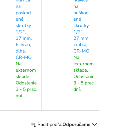
na
na
poškod
poškod
ené
ené
skrutky
skrutky
1/2",
1/2",
17 mm,
27 mm,
6-hran,
krátka,
dlhá,
CR-MO
CR-MO
Na
Na
externom
externom
sklade.
sklade.
Odoslanie
Odoslanie
3 - 5 prac.
3 - 5 prac.
dní.
dní.
R
Radiť podľa:
Odporúčame
a