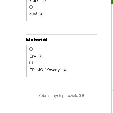
krátka
23
dlhá
4
Materiál
CrV
2
CR-MO, "Kovaný"
27
Zobrazených položiek:
29