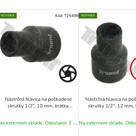
V
Kód:
T25499
NOVINKA
NOVINKA
ý
p
i
s
p
r
o
d
u
k
t
Nástrčná hlavica na poškodené
Nástrčná hlavica na p
o
skrutky 1/2", 10 mm, krátka,
skrutky 1/2", 12 mm, 
CR-MO
CR-MO
v
Na externom sklade. Odoslanie 3 - 5 prac. dní.