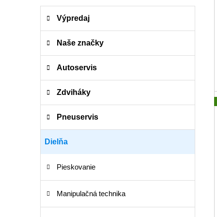
K
Preskočiť
Výpredaj
a
kategórie
t
e
Naše značky
g
ó
Autoservis
r
i
Zdviháky
e
Pneuservis
Dielňa
Pieskovanie
Manipulačná technika