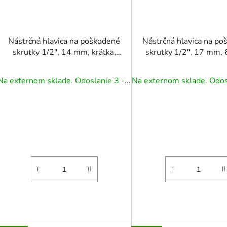
Nástrčná hlavica na poškodené
Nástrčná hlavica na p
skrutky 1/2", 14 mm, krátka,
skrutky 1/2", 17 mm, 
CR-MO
dlhá, CR-MO
Na externom sklade. Odoslanie 3 - 5 prac. dní.