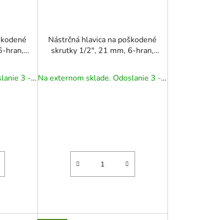
oškodené
Nástrčná hlavica na poškodené
6-hran,
skrutky 1/2", 21 mm, 6-hran,
dlhá, CR-MO
Na externom sklade. Odoslanie 3 - 5 prac. dní.
Na externom sklade. Odoslanie 3 - 5 prac. dní.