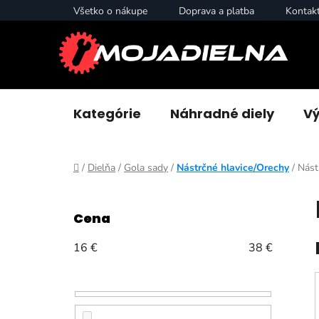
Prejsť
Všetko o nákupe
Doprava a platba
Kontak
na
obsah
Kategórie
Náhradné diely
Vý
Domov
/
Dielňa
/
Gola sady
/
Nástrčné hlavice/Orechy
/
Nást
B
o
Cena
č
n
16
€
38
€
ý
p
a