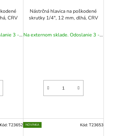
oškodené
Nástrčná hlavica na poškodené
lhá, CRV
skrutky 1/4", 12 mm, dlhá, CRV
Na externom sklade. Odoslanie 3 - 5 prac. dní.
Na externom sklade. Odoslanie 3 - 5 prac. dní.
Kód:
T23652
Kód:
T23653
NOVINKA