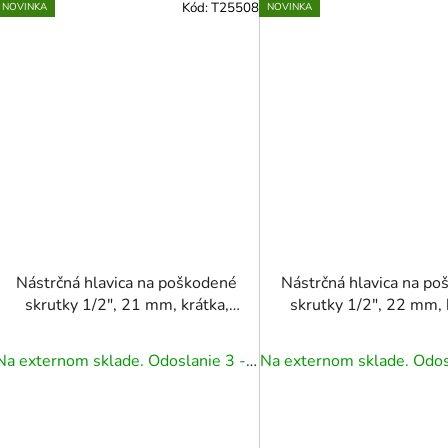
Kód:
T25508
NOVINKA
NOVINKA
Nástrčná hlavica na poškodené
Nástrčná hlavica na p
skrutky 1/2", 21 mm, krátka,
skrutky 1/2", 22 mm, 
CR-MO
CR-MO
Na externom sklade. Odoslanie 3 - 5 prac. dní.