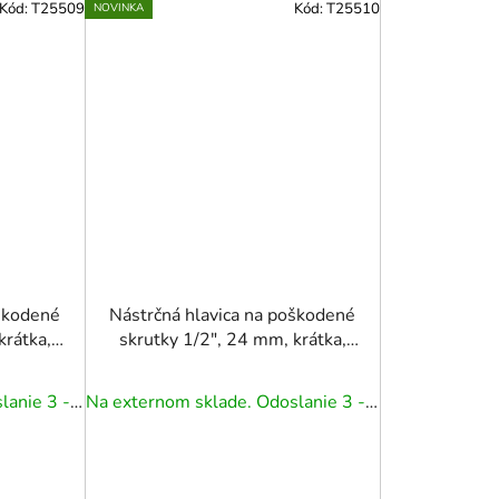
Kód:
T25509
Kód:
T25510
NOVINKA
oškodené
Nástrčná hlavica na poškodené
krátka,
skrutky 1/2", 24 mm, krátka,
CR-MO
Na externom sklade. Odoslanie 3 - 5 prac. dní.
Na externom sklade. Odoslanie 3 - 5 prac. dní.