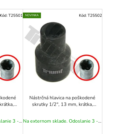
d
e
Kód:
T25501
Kód:
T25502
NOVINKA
n
i
e
p
r
o
d
u
k
t
o
oškodené
Nástrčná hlavica na poškodené
krátka,
skrutky 1/2", 13 mm, krátka,
v
CR-MO
Na externom sklade. Odoslanie 3 - 5 prac. dní.
Na externom sklade. Odoslanie 3 - 5 prac. dní.