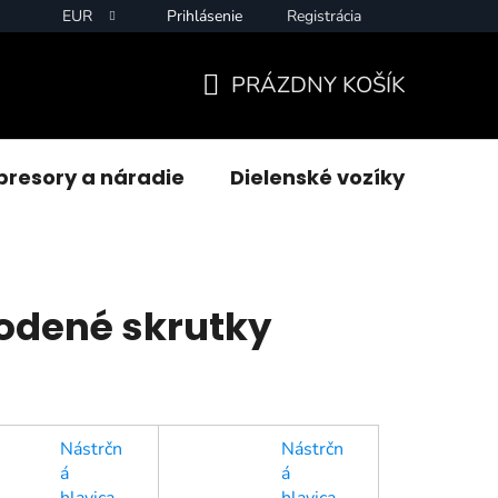
EUR
Prihlásenie
Registrácia
PRÁZDNY KOŠÍK
NÁKUPNÝ
KOŠÍK
resory a náradie
Dielenské vozíky
Zvár
odené skrutky
Nástrčn
Nástrčn
á
á
hlavica
hlavica