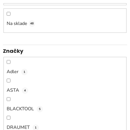
e
p
r
o
Na sklade
48
d
u
k
Značky
t
o
v
Adler
1
ASTA
4
BLACKTOOL
5
DRAUMET
1