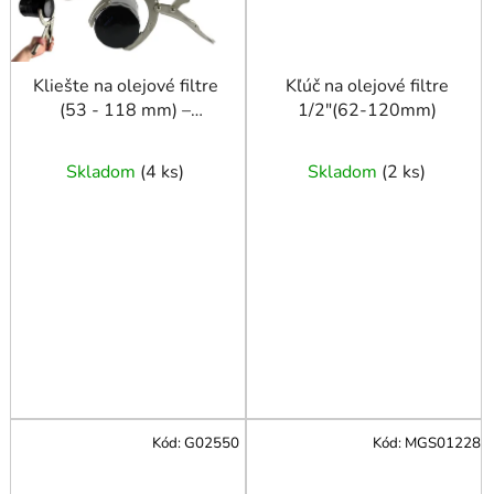
Kliešte na olejové filtre
Kľúč na olejové filtre
(53 - 118 mm) –
1/2"(62-120mm)
viacúčelové, CR-V,
poniklované
Skladom
(
4 ks
)
Skladom
(
2 ks
)
Kód:
G02550
Kód:
MGS01228