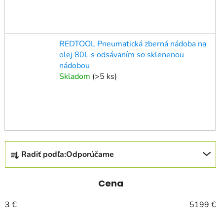
REDTOOL Pneumatická zberná nádoba na
olej 80L s odsávaním so sklenenou
nádobou
Skladom
(
>5 ks
)
R
Radiť podľa:
Odporúčame
a
d
e
Cena
n
3
€
5199
€
i