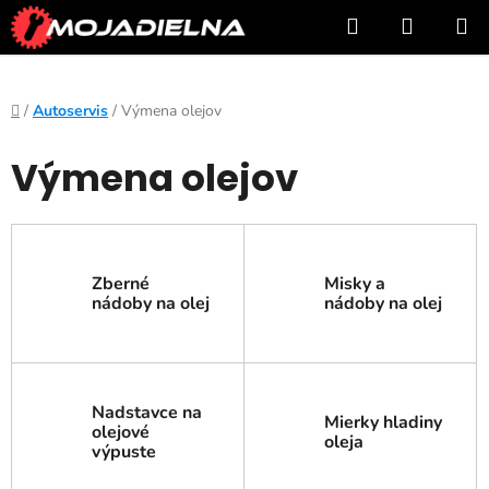
Prejsť
Hľadať
NÁKUP
na
KOŠÍK
obsah
Domov
/
Autoservis
/
Výmena olejov
Výmena olejov
Zberné
Misky a
nádoby na olej
nádoby na olej
Nadstavce na
Mierky hladiny
olejové
oleja
výpuste