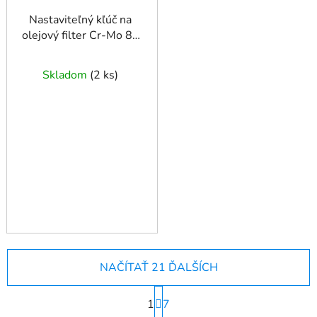
Nastaviteľný kľúč na
olejový filter Cr-Mo 80
- 105 mm
Skladom
(
2 ks
)
NAČÍTAŤ 21 ĎALŠÍCH
S
1
t
7