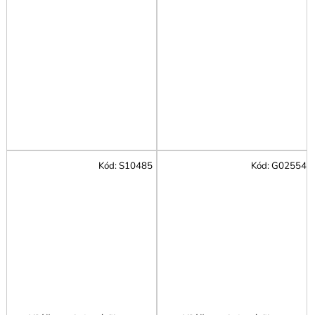
Kód:
S10485
Kód:
G02554