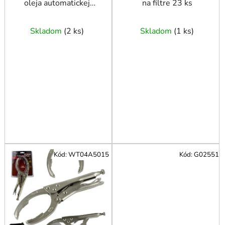
oleja automatickej
na filtre 23 ks
k
prevodovky Mercedes-
t
Benz 1220 mm
o
Skladom
(
2 ks
)
Skladom
(
1 ks
)
v
Kód:
WT04A5015
Kód:
G02551