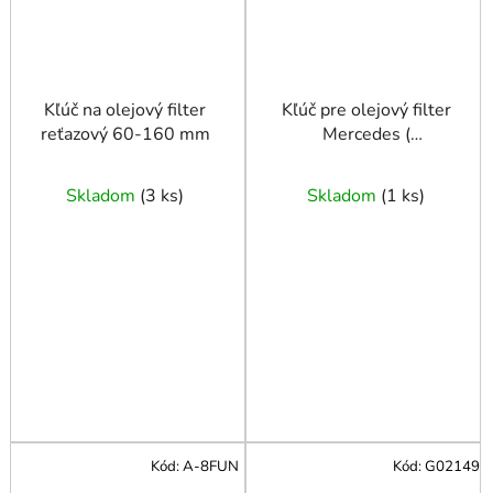
Kľúč na olejový filter
Kľúč pre olejový filter
reťazový 60-160 mm
Mercedes (
M271/M272 ) 14 kt /
74 mm
Skladom
(
3 ks
)
Skladom
(
1 ks
)
Kód:
A-8FUN
Kód:
G02149