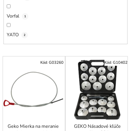
Vorfal
1
YATO
2
V
Kód:
G03260
Kód:
G10402
ý
p
i
s
p
r
o
d
u
Geko Mierka na meranie
GEKO Násadové kľúče