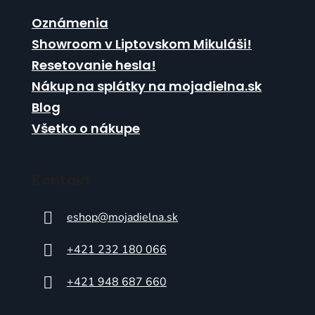
Oznámenia
Showroom v Liptovskom Mikuláši!
Resetovanie hesla!
Nákup na splátky na mojadielna.sk
Blog
Všetko o nákupe
Kontakt
eshop
@
mojadielna.sk
+421 232 180 066
+421 948 687 660