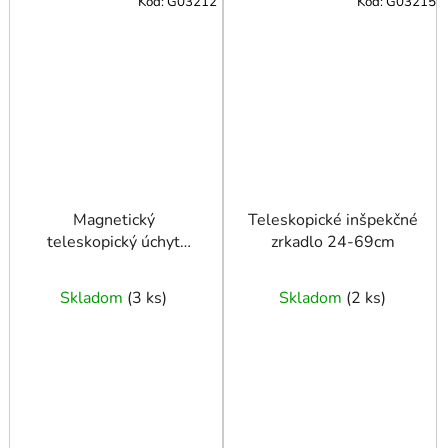
Kód:
G03212
Kód:
G03215
Magnetický
Teleskopické inšpekčné
teleskopický úchyt
zrkadlo 24-69cm
57cm
Skladom
(
3 ks
)
Skladom
(
2 ks
)