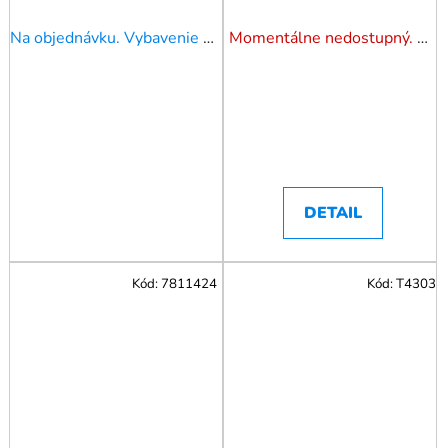
mm Jonnesway
Na objednávku. Vybavenie 7-10 prac. dní.
Momentálne nedostupný. Pozrite si naše varianty.
DETAIL
Kód:
7811424
Kód:
T4303