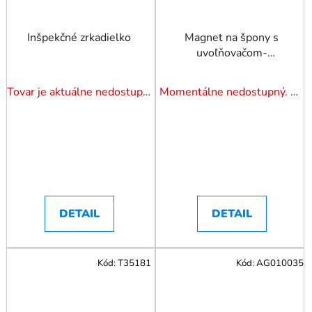
Inšpekčné zrkadielko
Magnet na špony s
uvoľňovačom-
mechanický, celková
dĺžka 400mm TRIUMF
Tovar je aktuálne nedostupný. Dotazuj dostupnosť.
Momentálne nedostupný. Pozrite si naše varianty.
DETAIL
DETAIL
Kód:
T35181
Kód:
AG010035