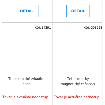
DETAIL
DETAIL
Kód:
E4291
Kód:
G03228
Teleskopické zrkadlo-
Teleskopický
sada
magnetický chňapací
nástroj 125-630 mm
Tovar je aktuálne nedostupný. Dotazuj dostupnosť.
Tovar je aktuálne nedostupný. Dotazuj dostupnosť.