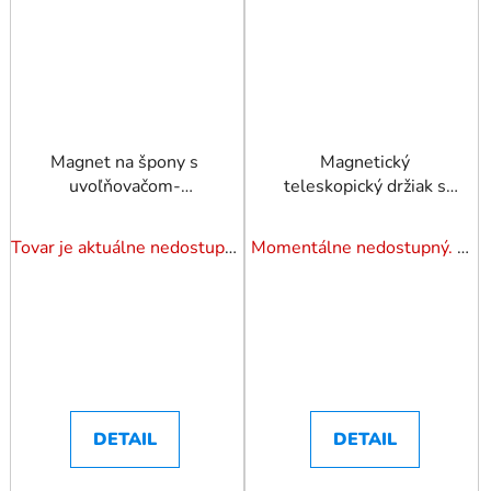
Magnet na špony s
Magnetický
uvoľňovačom-
teleskopický držiak s
mechanický. TRIUMF
lampičkou a
zrkadielkom 3 kg
Tovar je aktuálne nedostupný. Dotazuj dostupnosť.
Momentálne nedostupný. Pozrite si naše varianty.
JONNESWAY
DETAIL
DETAIL