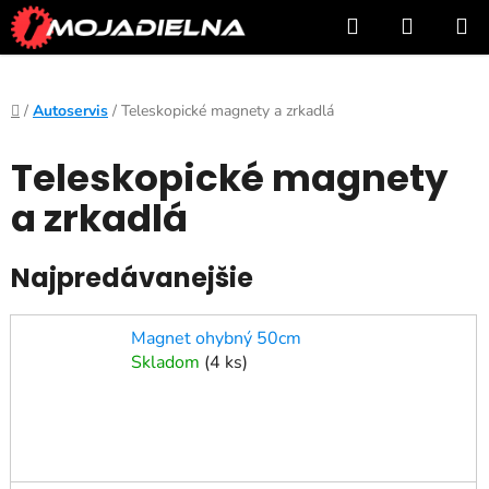
Prejsť
Hľadať
NÁKUP
na
KOŠÍK
obsah
Domov
/
Autoservis
/
Teleskopické magnety a zrkadlá
Teleskopické magnety
a zrkadlá
Najpredávanejšie
Magnet ohybný 50cm
Skladom
(
4 ks
)