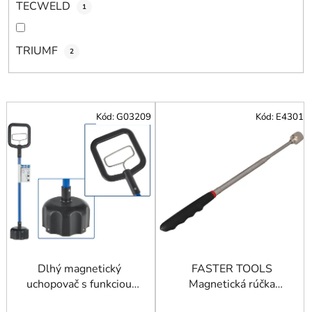
TECWELD
1
TRIUMF
2
V
Kód:
G03209
Kód:
E4301
ý
p
i
s
p
r
o
d
u
Dlhý magnetický
FASTER TOOLS
uchopovač s funkciou
Magnetická rúčka
k
uvoľnenia magnetu 77
teleskopická
t