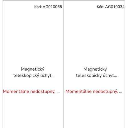
Kód:
AG010065
Kód:
AG010034
Magnetický
Magnetický
teleskopický úchyt
teleskopický úchyt
64cm JONNESWAY
AG010034 58cm 1,6
kg JONNESWAY
Momentálne nedostupný. Pozrite si naše varianty.
Momentálne nedostupný. Pozrite si naše varianty.