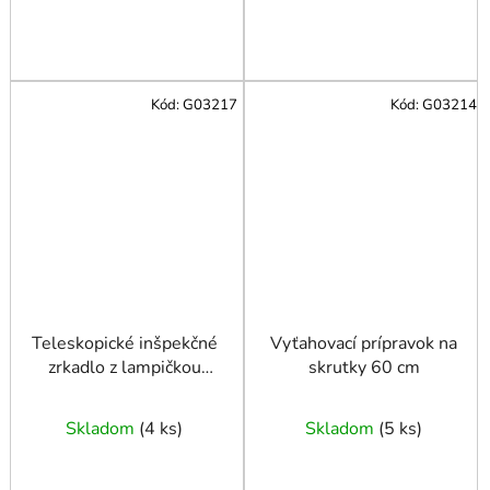
Kód:
G03217
Kód:
G03214
Teleskopické inšpekčné
Vyťahovací prípravok na
zrkadlo z lampičkou
skrutky 60 cm
280-870 mm
Skladom
(
4 ks
)
Skladom
(
5 ks
)