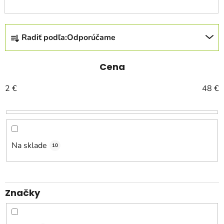
R
Radiť podľa:
Odporúčame
a
d
e
Cena
n
2
€
48
€
i
e
p
r
o
Na sklade
10
d
u
k
Značky
t
o