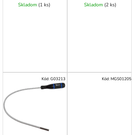
cm (6/12)
o
Skladom
(
1 ks
)
Skladom
(
2 ks
)
v
Kód:
G03213
Kód:
MGS01205