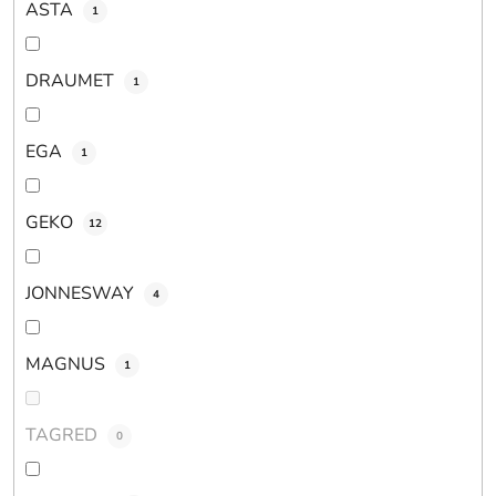
v
ASTA
1
DRAUMET
1
EGA
1
GEKO
12
JONNESWAY
4
MAGNUS
1
TAGRED
0