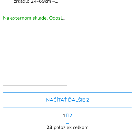
zrkadlo 24-69cm –
vitrína (12/48)
Na externom sklade. Odoslanie 5 - 7 prac. dní.
NAČÍTAŤ ĎALŠIE 2
S
1
t
2
r
O
á
23
položiek celkom
v
n