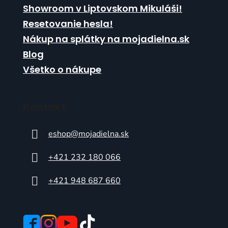
Showroom v Liptovskom Mikuláši!
Resetovanie hesla!
Nákup na splátky na mojadielna.sk
Blog
Všetko o nákupe
Kontakt
eshop
@
mojadielna.sk
+421 232 180 066
+421 948 687 660