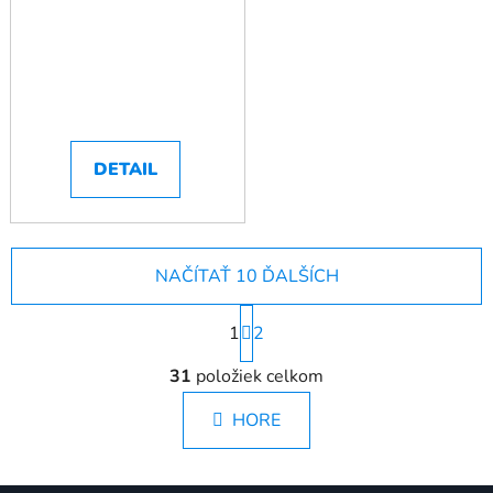
DETAIL
NAČÍTAŤ 10 ĎALŠÍCH
S
1
t
2
r
O
á
31
položiek celkom
v
n
l
k
HORE
á
o
d
v
a
a