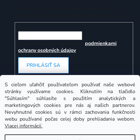
Vložte svoj e-mail a my Vám budeme zasielať
informácie o nových produktoch na našom e-shope.
Email
Vložením e-mailu súhlasíte s
podmienkami
ochrany osobných údajov
PRIHLÁSIŤ SA
S cieľom uľahčiť používateľom používať naše webové
stránky využívame cookies. Kliknutím na tlačidlo
Instagram
"Súhlasím" súhlasíte s použitím analytických a
marketingových cookies pre nás aj našich partnerov.
Nevyhnutné cookies sú v rámci zachovania funkčnosti
webu používané počas celej doby prehliadania webom.
Viacej informácií.