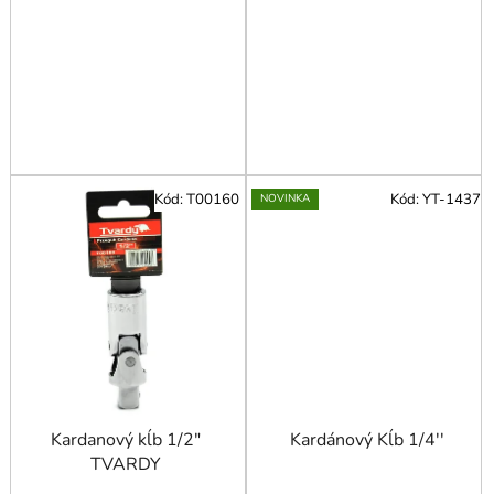
Kód:
T00160
Kód:
YT-1437
NOVINKA
Kardanový kĺb 1/2"
Kardánový Kĺb 1/4''
TVARDY