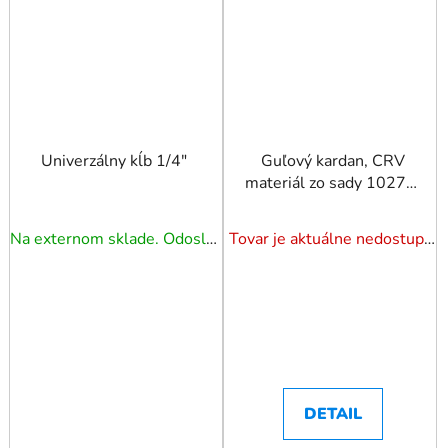
Univerzálny kĺb 1/4"
Guľový kardan, CRV
materiál zo sady 10270.
3/8" TRIUMF
Na externom sklade. Odoslanie 3 - 5 prac. dní.
Tovar je aktuálne nedostupný. Dotazuj dostupnosť.
DETAIL