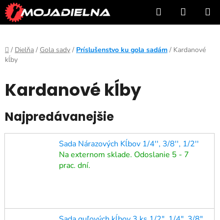
Prejsť
Hľadať
NÁKUP
na
KOŠÍK
obsah
Domov
/
Dielňa
/
Gola sady
/
Príslušenstvo ku gola sadám
/
Kardanové
kĺby
Kardanové kĺby
Najpredávanejšie
Sada Nárazových Kĺbov 1/4'', 3/8'', 1/2''
Na externom sklade. Odoslanie 5 - 7
prac. dní.
Sada guľových kĺbov 3 ks 1/2", 1/4", 3/8"