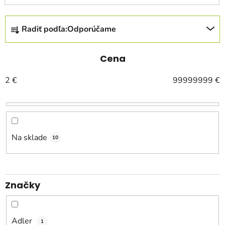
R
Radiť podľa:
Odporúčame
a
d
e
Cena
n
2
€
99999999
€
i
e
p
r
o
Na sklade
10
d
u
k
Značky
t
o
v
Adler
1