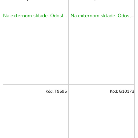
TRIUMF
TRIUMF
Na externom sklade. Odoslanie 3 - 5 prac. dní.
Na externom sklade. Odoslanie 3 - 5 prac. dní.
Kód:
T9595
Kód:
G10173