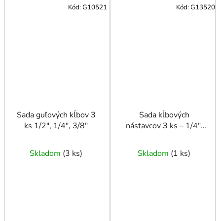
Kód:
G10521
Kód:
G13520
Sada guľových kĺbov 3
Sada kĺbových
ks 1/2", 1/4", 3/8"
nástavcov 3 ks – 1/4",
3/8", 1/2", dlhšie telo,
leštený povrch
Skladom
(
3 ks
)
Skladom
(
1 ks
)