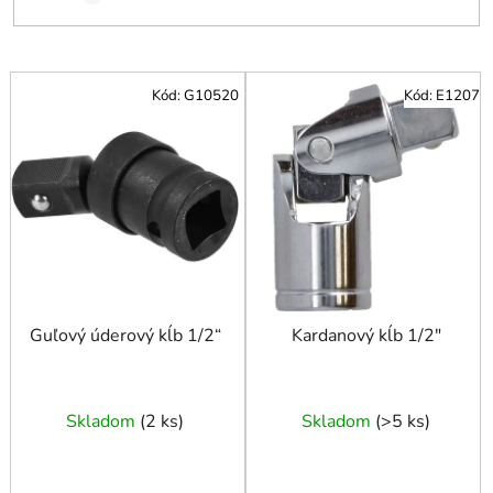
V
Kód:
G10520
Kód:
E1207
ý
p
i
s
p
r
o
d
u
Guľový úderový kĺb 1/2“
Kardanový kĺb 1/2"
k
t
o
Skladom
(
2 ks
)
Skladom
(
>5 ks
)
v