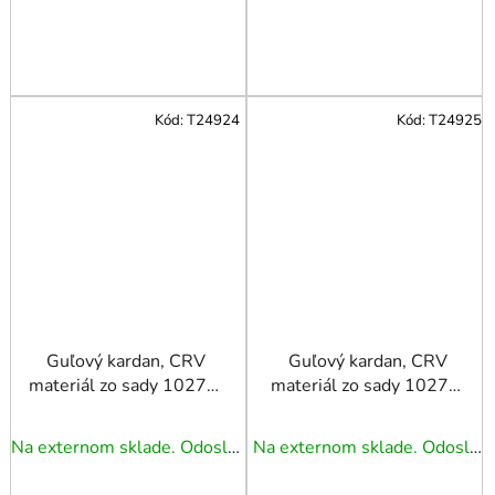
Kód:
T24924
Kód:
T24925
Guľový kardan, CRV
Guľový kardan, CRV
materiál zo sady 10270.
materiál zo sady 10270.
1/2" TRIUMF
1/4" TRIUMF
Na externom sklade. Odoslanie 3 - 5 prac. dní.
Na externom sklade. Odoslanie 3 - 5 prac. dní.