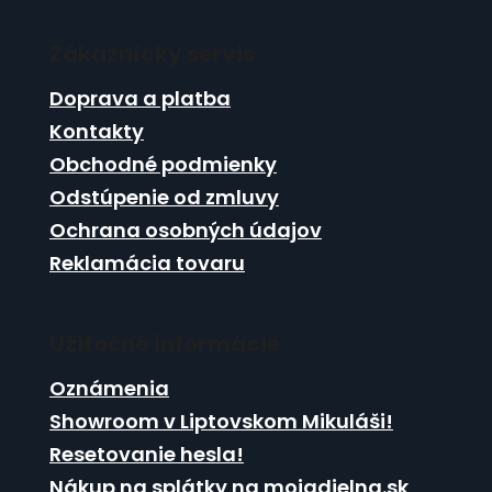
Z
c
n
á
i
i
e
Zákaznícky servis
p
e
p
ä
Doprava a platba
r
t
v
Kontakty
i
k
Obchodné podmienky
e
y
Odstúpenie od zmluvy
v
ý
Ochrana osobných údajov
p
Reklamácia tovaru
i
s
u
Užitočné informácie
Oznámenia
Showroom v Liptovskom Mikuláši!
Resetovanie hesla!
Nákup na splátky na mojadielna.sk