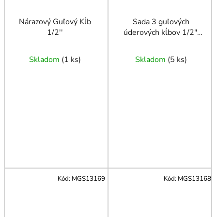
Nárazový Guľový Kĺb
Sada 3 guľových
1/2''
úderových kĺbov 1/2",
3/8", 1/4" - Adler
Skladom
(
1 ks
)
Skladom
(
5 ks
)
Kód:
MGS13169
Kód:
MGS13168