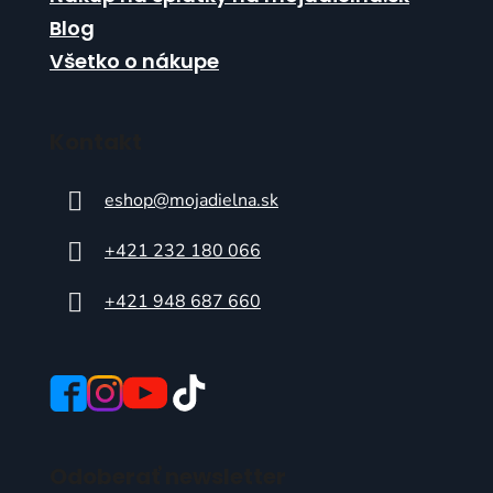
Blog
Všetko o nákupe
Kontakt
eshop
@
mojadielna.sk
+421 232 180 066
+421 948 687 660
Odoberať newsletter