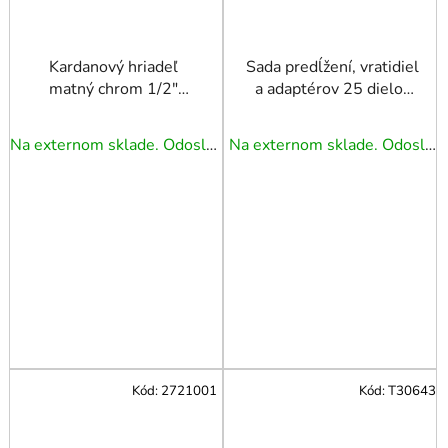
Kardanový hriadeľ
Sada predĺžení, vratidiel
matný chrom 1/2"
a adaptérov 25 dielov
TRIUMF
1/4" 3/8" 1/2" CRV
Na externom sklade. Odoslanie 3 - 5 prac. dní.
Na externom sklade. Odoslanie 3 - 5 prac. dní.
Kód:
2721001
Kód:
T30643