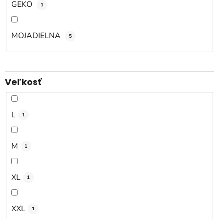
v
GEKO
1
MOJADIELNA
5
Veľkosť
L
1
M
1
XL
1
XXL
1