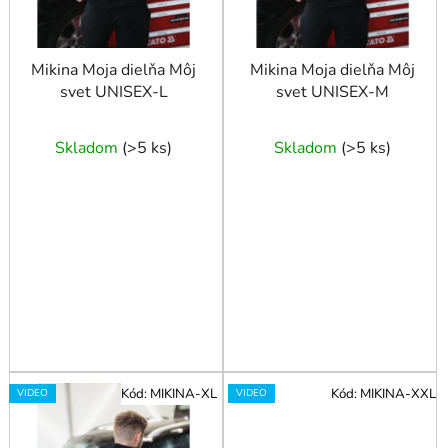
o
d
u
Mikina Moja dielňa Môj
Mikina Moja dielňa Môj
svet UNISEX-L
svet UNISEX-M
k
t
o
Skladom
(
>5 ks
)
Skladom
(
>5 ks
)
v
Kód:
MIKINA-XL
Kód:
MIKINA-XXL
VIDEO
VIDEO