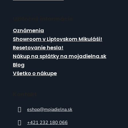
v
ý
p
Užitočné informácie
i
s
Oznámenia
u
Showroom v Liptovskom Mikuláši!
Resetovanie hesla!
Nákup na splátky na mojadielna.sk
Blog
Všetko o nákupe
Kontakt
eshop
@
mojadielna.sk
+421 232 180 066