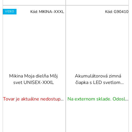
Kód:
MIKINA-XXXL
Kód:
G90410
VIDEO
Mikina Moja dielňa Môj
Akumulátorová zimná
svet UNISEX-XXXL
čiapka s LED svetlom
150 lm sivá melírovaná
Tovar je aktuálne nedostupný. Dotazuj dostupnosť.
Na externom sklade. Odoslanie 5 - 7 prac. dní.