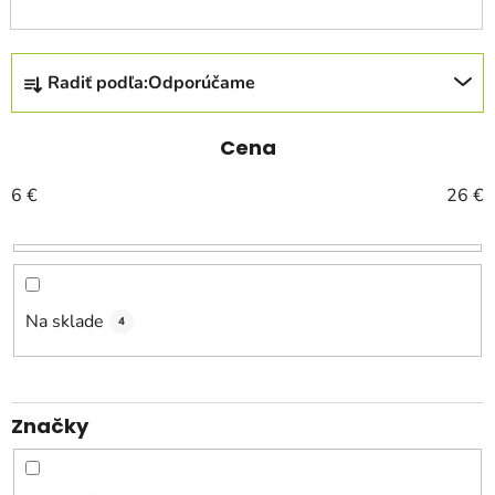
R
Radiť podľa:
Odporúčame
a
d
e
Cena
n
6
€
26
€
i
e
p
r
o
Na sklade
4
d
u
k
Značky
t
o