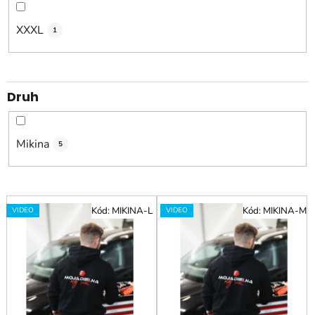
XXXL
1
Druh
Mikina
5
V
Kód:
MIKINA-L
Kód:
MIKINA-M
VIDEO
VIDEO
ý
p
i
s
p
r