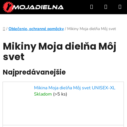
Prejsť
Hľadať
NÁKUP
na
KOŠÍK
obsah
Domov
/
Oblečenie, ochranné pomôcky
/
Mikiny Moja dielňa Môj svet
Mikiny Moja dielňa Môj
svet
Najpredávanejšie
Mikina Moja dielňa Môj svet UNISEX-XL
Skladom
(
>5 ks
)