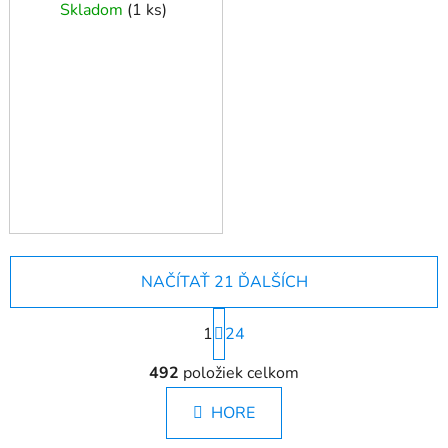
Skladom
(
1 ks
)
NAČÍTAŤ 21 ĎALŠÍCH
S
1
t
24
r
O
á
492
položiek celkom
v
n
l
k
HORE
á
o
d