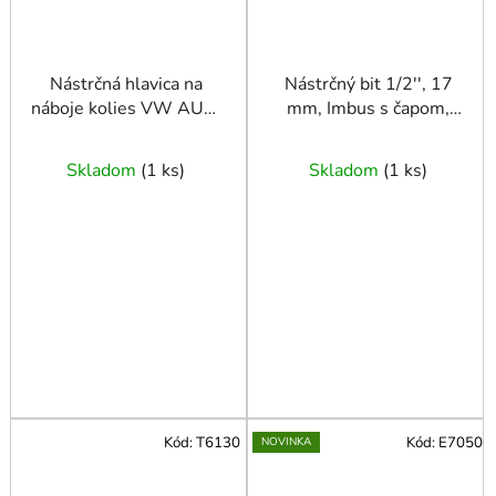
Nástrčná hlavica na
Nástrčný bit 1/2'', 17
náboje kolies VW AUDI
mm, Imbus s čapom,
M18x105 JONNESWAY
krátka, CRV, FASTER
TOOLS
Skladom
(
1 ks
)
Skladom
(
1 ks
)
Kód:
T6130
Kód:
E7050
NOVINKA