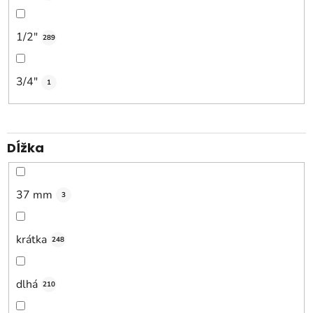
1/2"
289
3/4"
1
Dĺžka
37 mm
3
krátka
248
dlhá
210