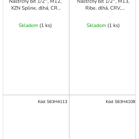
Nástrčný bit 1/2'', M12,
Nástrčný bit 1/2'', M13,
XZN Spline, dlhá, CR-
Ribe, dlhá, CRV,
MO, MAGNUS
JONNESWAY
Skladom
(
1 ks
)
Skladom
(
1 ks
)
Kód:
S63H4113
Kód:
S63H4108