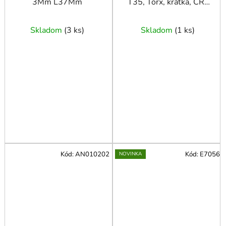
3Mm L37Mm
T35, Torx, krátka, CR-
MO, ASTA
Skladom
(
3 ks
)
Skladom
(
1 ks
)
Kód:
AN010202
Kód:
E7056
NOVINKA