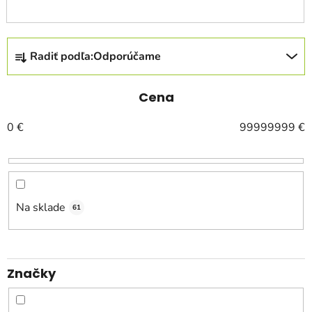
R
Radiť podľa:
Odporúčame
a
d
e
Cena
n
0
€
99999999
€
i
e
p
r
o
Na sklade
61
d
u
k
Značky
t
o