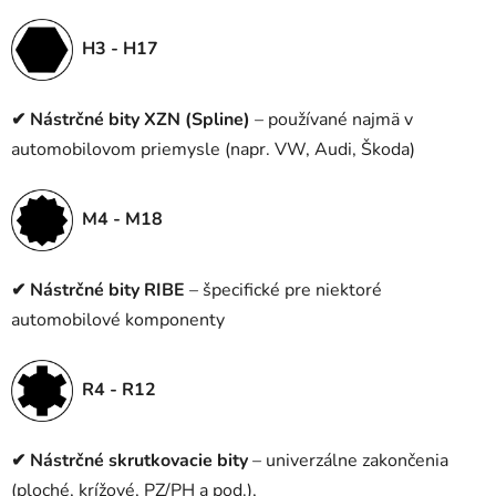
H3 - H17
✔
Nástrčné bity XZN (Spline)
– používané najmä v
automobilovom priemysle (napr. VW, Audi, Škoda)
M4 - M18
✔
Nástrčné bity RIBE
– špecifické pre niektoré
automobilové komponenty
R4 - R12
✔
Nástrčné skrutkovacie bity
– univerzálne zakončenia
(ploché, krížové, PZ/PH a pod.),