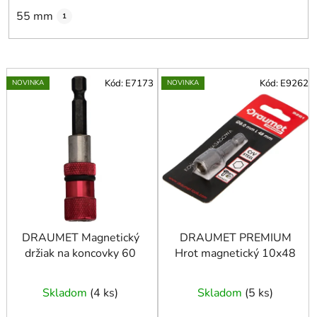
55 mm
1
V
Kód:
E7173
Kód:
E9262
NOVINKA
NOVINKA
ý
p
i
s
p
r
o
d
u
DRAUMET Magnetický
DRAUMET PREMIUM
držiak na koncovky 60
Hrot magnetický 10x48
k
t
o
Skladom
(
4 ks
)
Skladom
(
5 ks
)
v