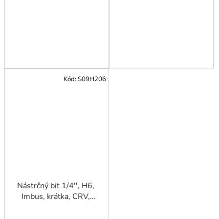
Kód:
S09H206
Nástrčný bit 1/4'', H6,
Imbus, krátka, CRV,
JONNESWAY