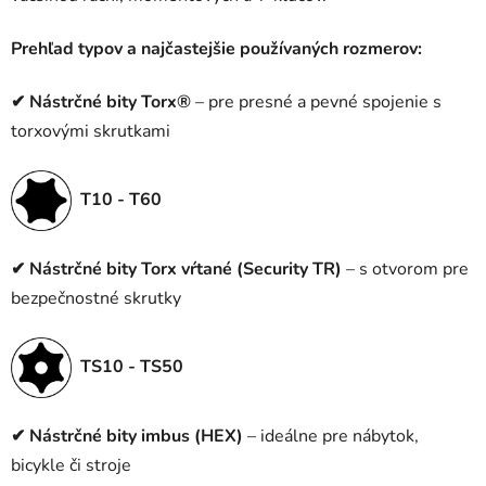
Prehľad typov a najčastejšie používaných rozmerov:
✔
Nástrčné bity Torx®
– pre presné a pevné spojenie s
torxovými skrutkami
T10 - T60
✔
Nástrčné bity Torx vŕtané (Security TR)
– s otvorom pre
bezpečnostné skrutky
TS10 - TS50
✔
Nástrčné bity imbus (HEX)
– ideálne pre nábytok,
bicykle či stroje