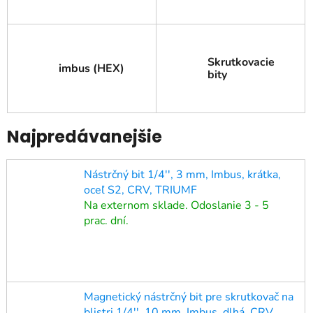
Skrutkovacie
imbus (HEX)
bity
Najpredávanejšie
Nástrčný bit 1/4'', 3 mm, Imbus, krátka,
oceľ S2, CRV, TRIUMF
Na externom sklade. Odoslanie 3 - 5
prac. dní.
Magnetický nástrčný bit pre skrutkovač na
blistri 1/4'', 10 mm, Imbus, dlhá, CRV