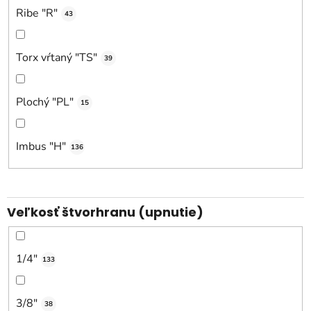
Ribe "R"
43
Torx vŕtaný "TS"
39
Plochý "PL"
15
Imbus "H"
136
Veľkosť štvorhranu (upnutie)
1/4"
133
3/8"
38