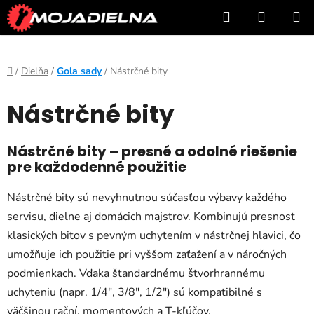
Prejsť
Hľadať
NÁKUP
na
KOŠÍK
obsah
Domov
/
Dielňa
/
Gola sady
/
Nástrčné bity
Nástrčné bity
Nástrčné bity – presné a odolné riešenie
pre každodenné použitie
Nástrčné bity sú nevyhnutnou súčasťou výbavy každého
servisu, dielne aj domácich majstrov. Kombinujú presnosť
klasických bitov s pevným uchytením v nástrčnej hlavici, čo
umožňuje ich použitie pri vyššom zaťažení a v náročných
podmienkach. Vďaka štandardnému štvorhrannému
uchyteniu (napr. 1/4", 3/8", 1/2") sú kompatibilné s
väčšinou rační, momentových a T-kľúčov.