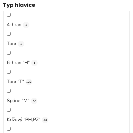
Typ hlavice
4-hran
1
Torx
1
6-hran "H"
1
Torx "T"
122
Spline "M"
77
Krížový "PH,PZ"
24