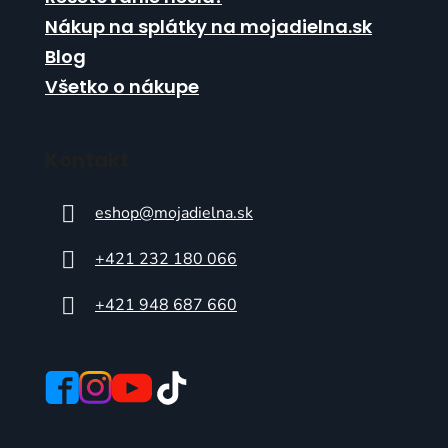
Nákup na splátky na mojadielna.sk
Blog
Všetko o nákupe
Kontakt
eshop
@
mojadielna.sk
+421 232 180 066
+421 948 687 660