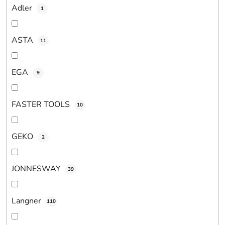
v
Adler
1
ASTA
11
EGA
9
FASTER TOOLS
10
GEKO
2
JONNESWAY
39
Langner
110