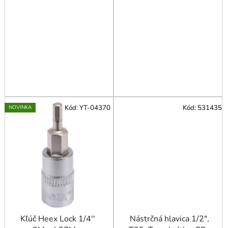
Kód:
YT-04370
Kód:
531435
NOVINKA
Kľúč Heex Lock 1/4''
Nástrčná hlavica 1/2",