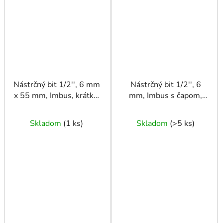
Nástrčný bit 1/2'', 6 mm
Nástrčný bit 1/2'', 6
x 55 mm, Imbus, krátka,
mm, Imbus s čapom,
oceľ S2, CRV, TRIUMF
krátka, CRV, FASTER
TOOLS
Skladom
(
1 ks
)
Skladom
(
>5 ks
)