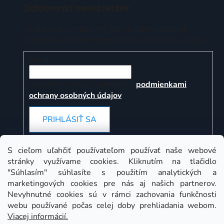
Odoberať newsletter
Vložte svoj e-mail a my Vám budeme zasielať
informácie o nových produktoch na našom e-shope.
Email
Vložením e-mailu súhlasíte s
podmienkami
ochrany osobných údajov
PRIHLÁSIŤ SA
S cieľom uľahčiť používateľom používať naše webové
stránky využívame cookies. Kliknutím na tlačidlo
Instagram
"Súhlasím" súhlasíte s použitím analytických a
marketingových cookies pre nás aj našich partnerov.
Nevyhnutné cookies sú v rámci zachovania funkčnosti
webu používané počas celej doby prehliadania webom.
Viacej informácií.