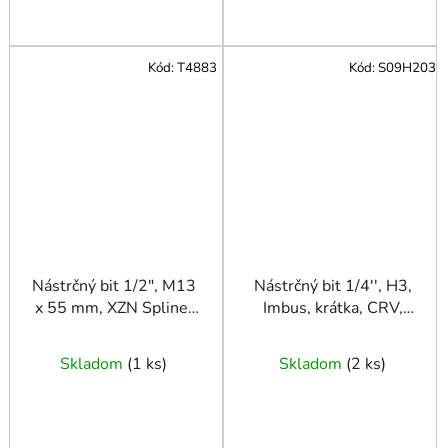
Kód:
T4883
Kód:
S09H203
Nástrčný bit 1/2", M13
Nástrčný bit 1/4'', H3,
x 55 mm, XZN Spline,
Imbus, krátka, CRV,
krátka, oceľ S2, CRV,
JONNESWAY
TRIUMF
Skladom
(
1 ks
)
Skladom
(
2 ks
)