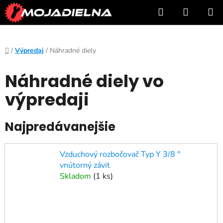
Prejsť
Hľadať
NÁKUP
na
KOŠÍK
obsah
Domov
/
Výpredaj
/
Náhradné diely
Náhradné diely vo
výpredaji
Najpredávanejšie
Vzduchový rozbočovač Typ Y 3/8 ″
vnútorný závit
Skladom
(
1 ks
)