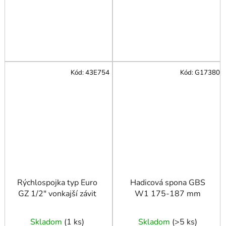
Kód:
43E754
Kód:
G17380
Rýchlospojka typ Euro
Hadicová spona GBS
GZ 1/2″ vonkajší závit
W1 175-187 mm
Skladom
(
1 ks
)
Skladom
(
>5 ks
)