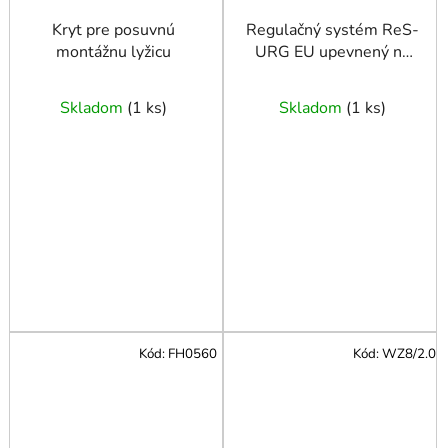
Kryt pre posuvnú
Regulačný systém ReS-
montážnu lyžicu
URG EU upevnený na
opasku
Skladom
(
1 ks
)
Skladom
(
1 ks
)
Kód:
FH0560
Kód:
WZ8/2.0