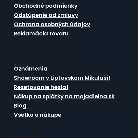
i
k
Obchodné podmienky
e
y
Odstúpenie od zmluvy
v
ý
Ochrana osobných údajov
p
Reklamácia tovaru
i
s
u
Užitočné informácie
Oznámenia
Showroom v Liptovskom Mikuláši!
Resetovanie hesla!
Nákup na splátky na mojadielna.sk
Blog
Všetko o nákupe
Kontakt