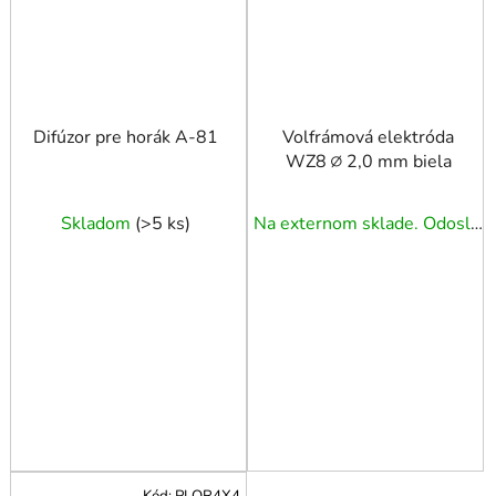
Difúzor pre horák A-81
Volfrámová elektróda
WZ8 ∅ 2,0 mm biela
Skladom
(
>5 ks
)
Na externom sklade. Odoslanie 5 - 7 prac. dní.