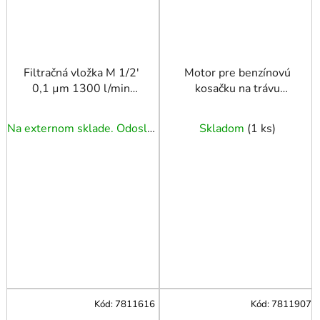
Filtračná vložka M 1/2'
Motor pre benzínovú
0,1 µm 1300 l/min
kosačku na trávu
M07050 AIRPRESS
G83050
Na externom sklade. Odoslanie 3 - 5 prac. dní.
Skladom
(
1 ks
)
Kód:
7811616
Kód:
7811907