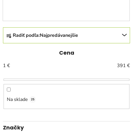
R
Radiť podľa:
Najpredávanejšie
a
d
e
Cena
n
1
€
391
€
i
e
p
r
o
Na sklade
25
d
u
k
Značky
t