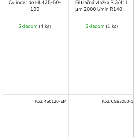
Cylinder do HL425-50-
Filtračná vložka R 3/4' 1
100
µm 2000 l/min R14050
AIRPRESS
Skladom
(
4 ks
)
Skladom
(
1 ks
)
Kód:
450120-EM
Kód:
CG83050-1