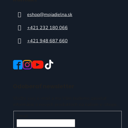
eshop
@
mojadielna.sk
+421 232 180 066
+421 948 687 660
Odoberať newsletter
Vložte svoj e-mail a my Vám budeme zasielať
informácie o nových produktoch na našom e-shope.
Email