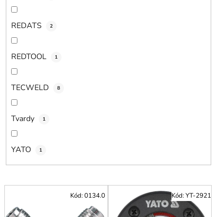
REDATS
2
REDTOOL
1
TECWELD
8
Tvardy
1
YATO
1
V
Kód:
0134.0
Kód:
YT-2921
ý
p