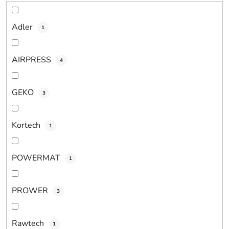
o
v
Adler
1
AIRPRESS
4
GEKO
3
Kortech
1
POWERMAT
1
PROWER
3
Rawtech
1