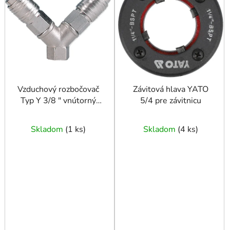
i
s
p
r
o
d
u
Vzduchový rozbočovač
Závitová hlava YATO
Typ Y 3/8 ″ vnútorný
5/4 pre závitnicu
k
závit
t
o
Skladom
(
1 ks
)
Skladom
(
4 ks
)
v