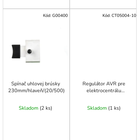
Kód:
G00400
Kód:
CT05004-10
Spínač uhlovej brúsky
Regulátor AVR pre
230mm/hlaveň/(20/500)
elektrocentrálu
TVARDY T05004
Skladom
(
2 ks
)
Skladom
(
1 ks
)