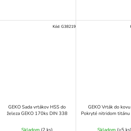
Kód:
G38219
GEKO Sada vrtákov HSS do
GEKO Vrták do kov
železa GEKO 170ks DIN 338
Pokryté nitridom titán
Skladom
(
2 ks
)
Skladom
(
>5 ks