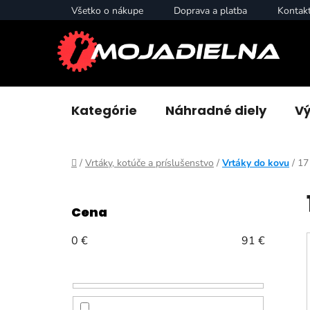
Prejsť
Všetko o nákupe
Doprava a platba
Kontak
na
obsah
Kategórie
Náhradné diely
Vý
Domov
/
Vrtáky, kotúče a príslušenstvo
/
Vrtáky do kovu
/
17
B
o
Cena
č
n
0
€
91
€
ý
p
a