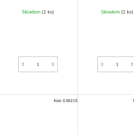
- 23 mm
v
Skladom
(
1 ks
)
Skladom
(
1 ks
)
Kód:
G38215