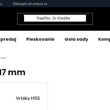
ty
Odstúpiť od zmluvy tu
predaj
Pieskovanie
Gola sady
Komp
 mm
17 mm
Vrtáky HSS