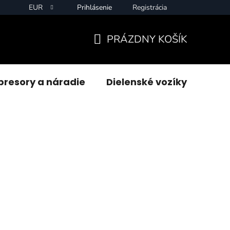
EUR
Prihlásenie
Registrácia
PRÁZDNY KOŠÍK
NÁKUPNÝ
KOŠÍK
resory a náradie
Dielenské vozíky
Zvár