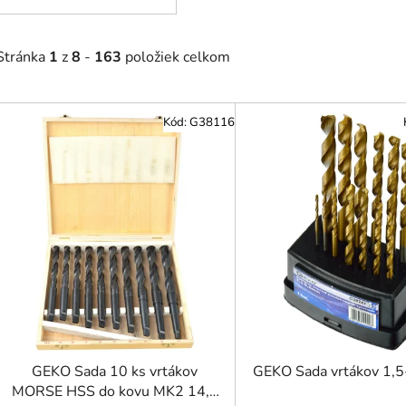
Stránka
1
z
8
-
163
položiek celkom
V
Kód:
G38116
ý
p
i
s
p
r
o
d
u
k
t
GEKO Sada 10 ks vrtákov
GEKO Sada vrtákov 1,
o
MORSE HSS do kovu MK2 14,5