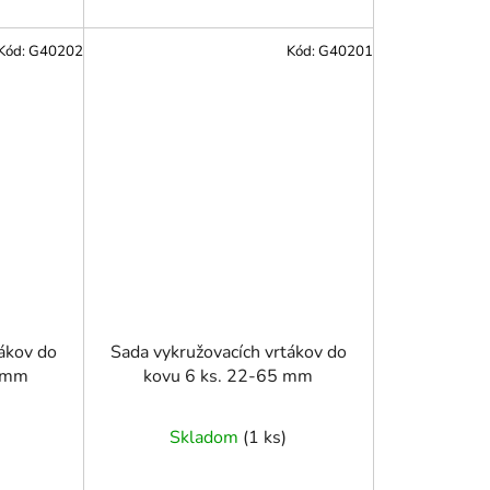
Kód:
G40202
Kód:
G40201
ákov do
Sada vykružovacích vrtákov do
3 mm
kovu 6 ks. 22-65 mm
Skladom
(
1 ks
)