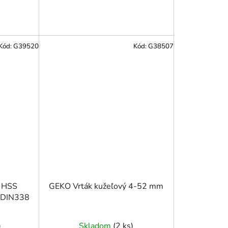
Kód:
G39520
Kód:
G38507
u HSS
GEKO Vrták kužeľový 4-52 mm
u DIN338
)
Skladom
(
2 ks
)