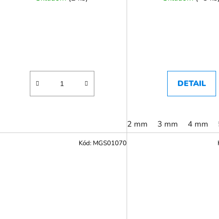
DETAIL
2 mm
3 mm
4 mm
Kód:
MGS01070