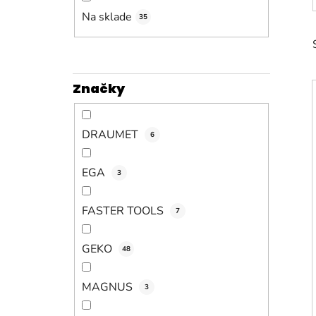
n
e
Na sklade
35
l
Značky
DRAUMET
6
EGA
3
FASTER TOOLS
7
GEKO
48
MAGNUS
3