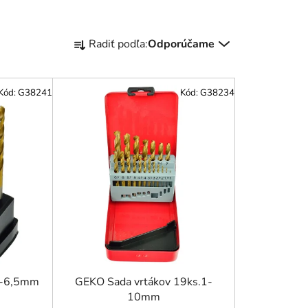
R
Radiť podľa:
Odporúčame
a
d
e
Kód:
G38241
Kód:
G38234
n
i
e
p
r
o
d
u
k
t
o
5-6,5mm
GEKO Sada vrtákov 19ks.1-
10mm
v