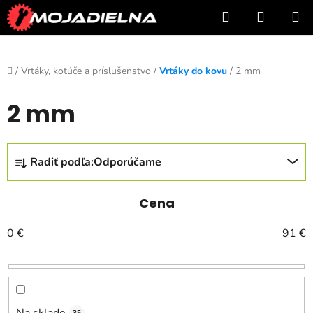
Prejsť
Hľadať
NÁKUP
na
KOŠÍK
obsah
Domov
/
Vrtáky, kotúče a príslušenstvo
/
Vrtáky do kovu
/
2 mm
2 mm
R
Radiť podľa:
Odporúčame
a
d
e
Cena
n
0
€
91
€
i
e
p
r
Na sklade