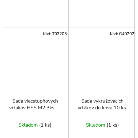
Kód:
T03205
Kód:
G40202
Sada viacstupňových
Sada vykružovacích
vrtákov HSS M2 3ks 4-
vrtákov do kovu 10 ks.
12,4-20,4-32mm
16-53 mm
Skladom
(
1 ks
)
Skladom
(
1 ks
)