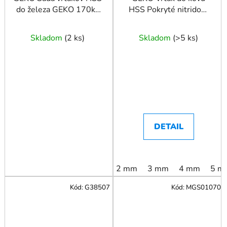
do železa GEKO 170ks
HSS Pokryté nitridom
DIN 338
titánu DIN338
Skladom
(
2 ks
)
Skladom
(
>5 ks
)
DETAIL
2 mm
3 mm
4 mm
5 m
Kód:
G38507
Kód:
MGS01070