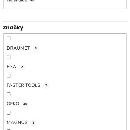
o
35
d
u
k
Značky
t
o
v
DRAUMET
6
EGA
2
FASTER TOOLS
7
GEKO
48
MAGNUS
3