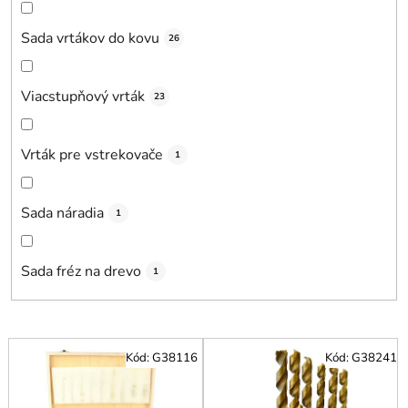
Sada vrtákov do kovu
26
Viacstupňový vrták
23
Vrták pre vstrekovače
1
Sada náradia
1
Sada fréz na drevo
1
V
Kód:
G38116
Kód:
G38241
ý
p