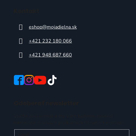
Kontakt
eshop
@
mojadielna.sk
+421 232 180 066
+421 948 687 660
Odoberať newsletter
Vložte svoj e-mail a my Vám budeme zasielať
informácie o nových produktoch na našom e-shope.
Email