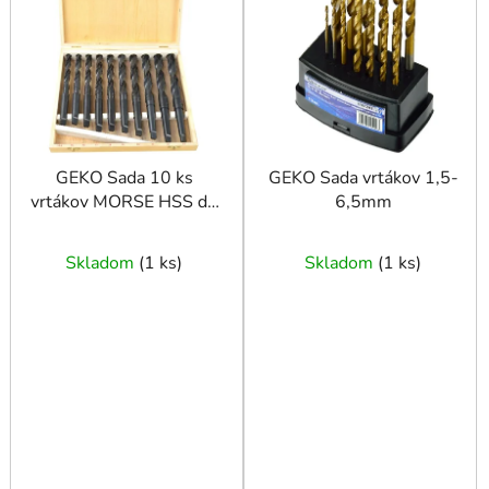
i
s
p
r
o
d
u
GEKO Sada 10 ks
GEKO Sada vrtákov 1,5-
vrtákov MORSE HSS do
6,5mm
k
kovu MK2 14,5 - 23
t
mm
o
Skladom
(
1 ks
)
Skladom
(
1 ks
)
v