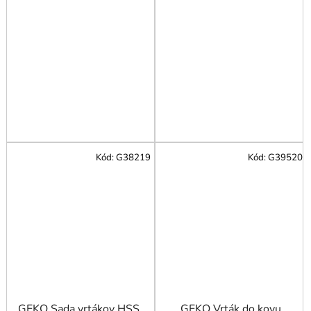
Kód:
G38219
Kód:
G39520
GEKO Sada vrtákov HSS
GEKO Vrták do kovu