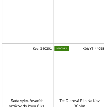
Kód:
G40201
Kód:
YT-44058
NOVINKA
Sada vykružovacích
Tct Dierová Pila Na Kov
vrtákov do kovu 6 ks.
30Mm