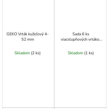
GEKO Vrták kužeľový 4-
Sada 6 ks
52 mm
viacstupňových vrtákov
s titánovým povlakom
Skladom
(
2 ks
)
Skladom
(
1 ks
)