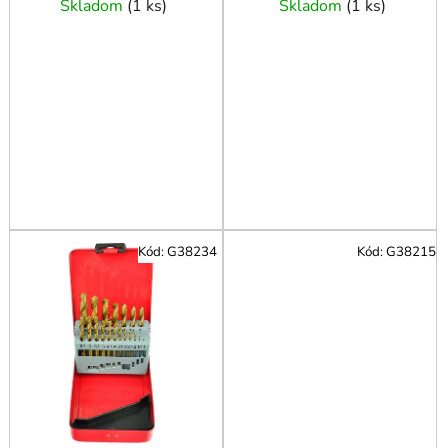
o
Skladom
(
1 ks
)
Skladom
(
1 ks
)
v
Kód:
G38234
Kód:
G38215