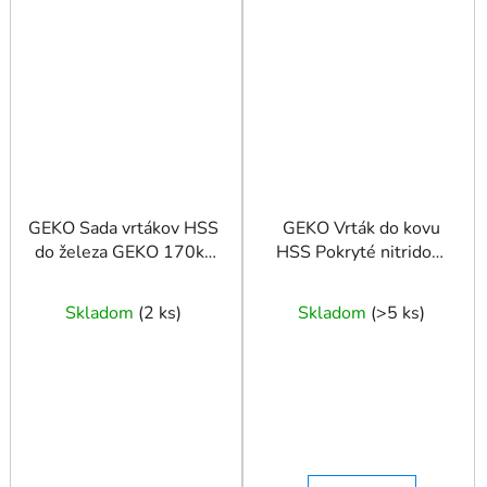
GEKO Sada vrtákov HSS
GEKO Vrták do kovu
do železa GEKO 170ks
HSS Pokryté nitridom
DIN 338
titánu DIN338
Skladom
(
2 ks
)
Skladom
(
>5 ks
)