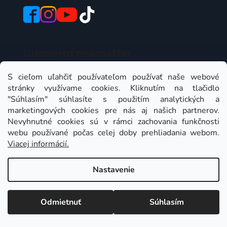
Odoberať newsletter
Vložte svoj e-mail a my Vám budeme zasielať
S cieľom uľahčiť používateľom používať naše webové
informácie o nových produktoch na našom e-shope.
stránky využívame cookies. Kliknutím na tlačidlo
"Súhlasím" súhlasíte s použitím analytických a
Email
marketingových cookies pre nás aj našich partnerov.
Nevyhnutné cookies sú v rámci zachovania funkčnosti
Vložením e-mailu súhlasíte s
podmienkami
webu používané počas celej doby prehliadania webom.
ochrany osobných údajov
Viacej informácií.
PRIHLÁSIŤ SA
Nastavenie
Odmietnuť
Súhlasím
Instagram