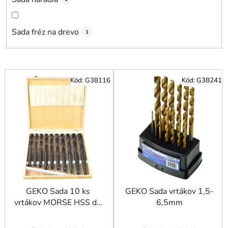
Sada fréz na drevo
1
V
Kód:
G38116
Kód:
G38241
ý
p
i
s
p
r
o
d
u
GEKO Sada 10 ks
GEKO Sada vrtákov 1,5-
vrtákov MORSE HSS do
6,5mm
k
kovu MK2 14,5 - 23
t
mm