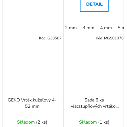
DETAIL
2 mm
3 mm
4 mm
5 m
Kód:
G38507
Kód:
MGS01070
GEKO Vrták kužeľový 4-
Sada 6 ks
52 mm
viacstupňových vrtákov
s titánovým povlakom
Skladom
(
2 ks
)
Skladom
(
1 ks
)