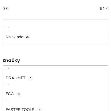
n
0
€
91
€
i
e
p
r
o
Na sklade
35
d
u
k
Značky
t
o
v
DRAUMET
6
EGA
3
FASTER TOOLS
7