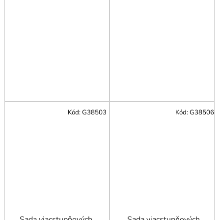
Kód:
G38503
Kód:
G38506
Sada viacstupňových
Sada viacstupňových