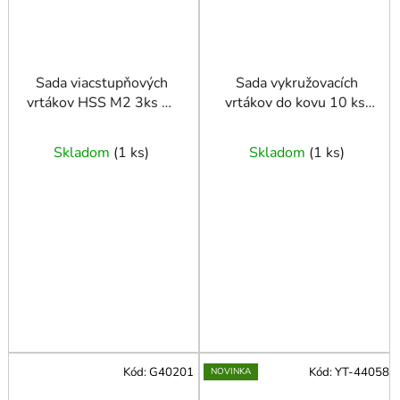
Sada viacstupňových
Sada vykružovacích
vrtákov HSS M2 3ks 4-
vrtákov do kovu 10 ks.
12,4-20,4-32mm
16-53 mm
Skladom
(
1 ks
)
Skladom
(
1 ks
)
Kód:
G40201
Kód:
YT-44058
NOVINKA