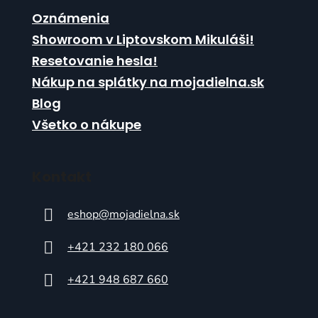
Oznámenia
Showroom v Liptovskom Mikuláši!
Resetovanie hesla!
Nákup na splátky na mojadielna.sk
Blog
Všetko o nákupe
Kontakt
eshop
@
mojadielna.sk
+421 232 180 066
+421 948 687 660