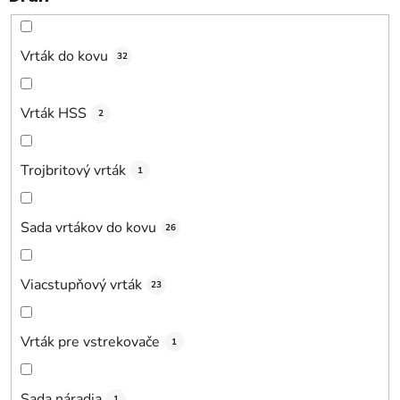
Vrták do kovu
32
Vrták HSS
2
Trojbritový vrták
1
Sada vrtákov do kovu
26
Viacstupňový vrták
23
Vrták pre vstrekovače
1
Sada náradia
1