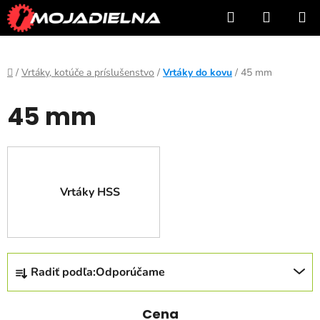
Prejsť
Hľadať
NÁKUP
na
KOŠÍK
obsah
Domov
/
Vrtáky, kotúče a príslušenstvo
/
Vrtáky do kovu
/
45 mm
45 mm
Vrtáky HSS
R
Radiť podľa:
Odporúčame
a
d
e
Cena