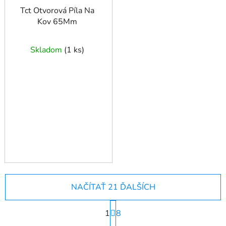
Tct Otvorová Píla Na
Kov 65Mm
Skladom
(
1 ks
)
NAČÍTAŤ 21 ĎALŠÍCH
S
1
t
8
r
O