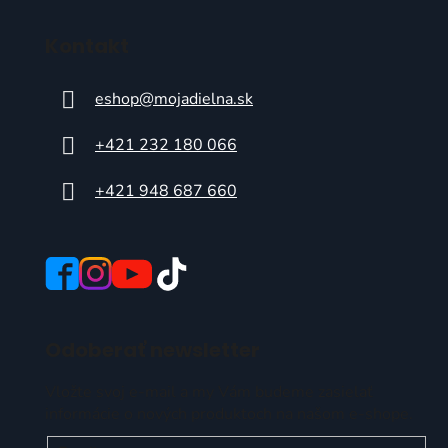
Kontakt
eshop
@
mojadielna.sk
+421 232 180 066
+421 948 687 660
Odoberať newsletter
Vložte svoj e-mail a my Vám budeme zasielať
informácie o nových produktoch na našom e-shope.