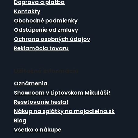
c
Doprava a platba
t
i
Kontakty
i
e
Obchodné podmienky
p
e
r
Odstúpenie od zmluvy
v
Ochrana osobných údajov
k
Reklamácia tovaru
y
v
ý
p
Užitočné informácie
i
s
Oznámenia
u
Showroom v Liptovskom Mikuláši!
Resetovanie hesla!
Nákup na splátky na mojadielna.sk
Blog
Všetko o nákupe