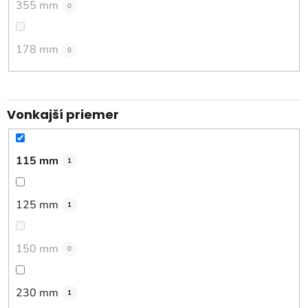
355 mm
0
178 mm
0
Vonkajší priemer
115 mm
1
125 mm
1
150 mm
0
230 mm
1