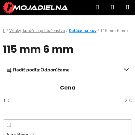
Prejsť
Hľadať
NÁKUP
na
KOŠÍK
obsah
Domov
/
Vrtáky, kotúče a príslušenstvo
/
Kotúče na kov
/
115 mm 6 mm
115 mm 6 mm
R
Radiť podľa:
Odporúčame
a
d
e
Cena
n
1
€
2
€
i
e
p
r
Na sklade