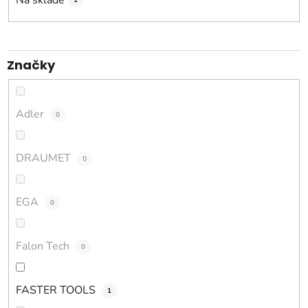
o
1
d
u
k
Značky
t
o
v
Adler
0
DRAUMET
0
EGA
0
Falon Tech
0
FASTER TOOLS
1