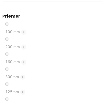
Priemer
100 mm
0
200 mm
0
160 mm
0
300mm
0
125mm
0