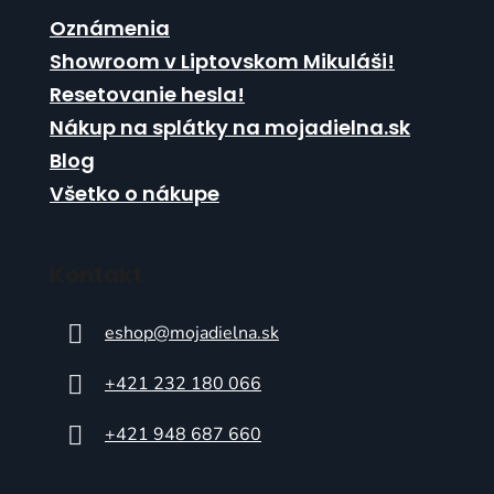
Oznámenia
Showroom v Liptovskom Mikuláši!
Resetovanie hesla!
Nákup na splátky na mojadielna.sk
Blog
Všetko o nákupe
Kontakt
eshop
@
mojadielna.sk
+421 232 180 066
+421 948 687 660