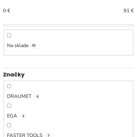
n
0
€
91
€
i
e
p
r
o
Na sklade
35
d
u
k
Značky
t
o
v
DRAUMET
6
EGA
3
FASTER TOOLS
7