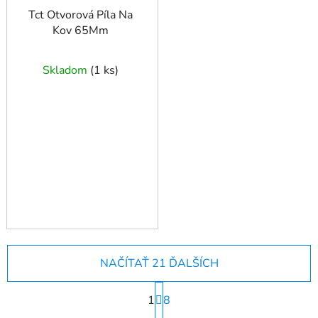
Tct Otvorová Píla Na
Kov 65Mm
Skladom
(
1 ks
)
NAČÍTAŤ 21 ĎALŠÍCH
S
1
t
8
r
O