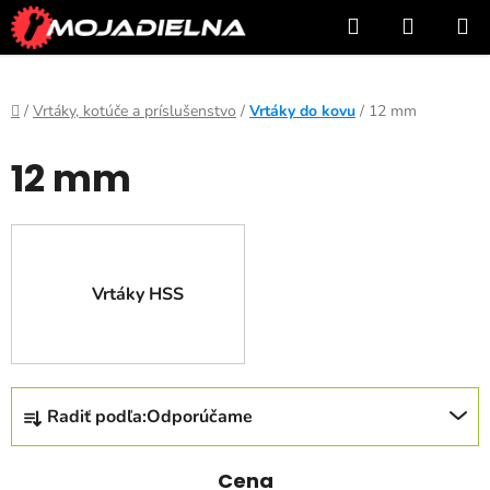
Prejsť
Hľadať
NÁKUP
na
KOŠÍK
obsah
Domov
/
Vrtáky, kotúče a príslušenstvo
/
Vrtáky do kovu
/
12 mm
12 mm
Vrtáky HSS
R
Radiť podľa:
Odporúčame
a
d
e
Cena