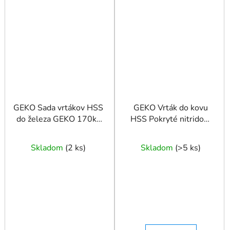
GEKO Sada vrtákov HSS
GEKO Vrták do kovu
do železa GEKO 170ks
HSS Pokryté nitridom
DIN 338
titánu DIN338
Skladom
(
2 ks
)
Skladom
(
>5 ks
)