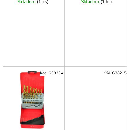
o
Skladom
(
1 ks
)
Skladom
(
1 ks
)
v
Kód:
G38234
Kód:
G38215