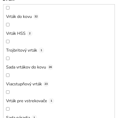
Vrták do kovu
32
Vrták HSS
2
Trojbritový vrták
1
Sada vrtákov do kovu
26
Viacstupňový vrták
23
Vrták pre vstrekovače
1
Sada náradia
1