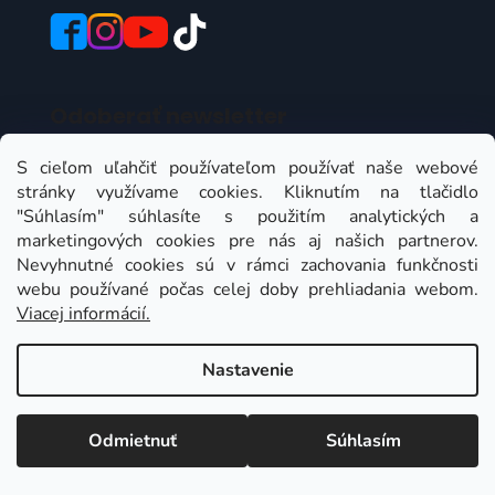
Odoberať newsletter
Vložte svoj e-mail a my Vám budeme zasielať
S cieľom uľahčiť používateľom používať naše webové
informácie o nových produktoch na našom e-shope.
stránky využívame cookies. Kliknutím na tlačidlo
"Súhlasím" súhlasíte s použitím analytických a
Email
marketingových cookies pre nás aj našich partnerov.
Nevyhnutné cookies sú v rámci zachovania funkčnosti
Vložením e-mailu súhlasíte s
podmienkami
webu používané počas celej doby prehliadania webom.
ochrany osobných údajov
Viacej informácií.
PRIHLÁSIŤ SA
Nastavenie
Odmietnuť
Súhlasím
Instagram