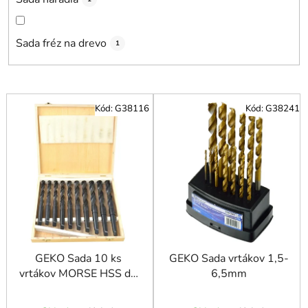
Sada fréz na drevo
1
V
Kód:
G38116
Kód:
G38241
ý
p
i
s
p
r
o
d
u
GEKO Sada 10 ks
GEKO Sada vrtákov 1,5-
vrtákov MORSE HSS do
6,5mm
k
kovu MK2 14,5 - 23
t
mm