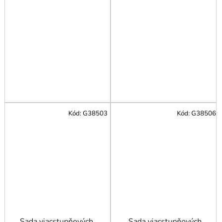
Kód:
G38503
Kód:
G38506
Sada viacstupňových
Sada viacstupňových