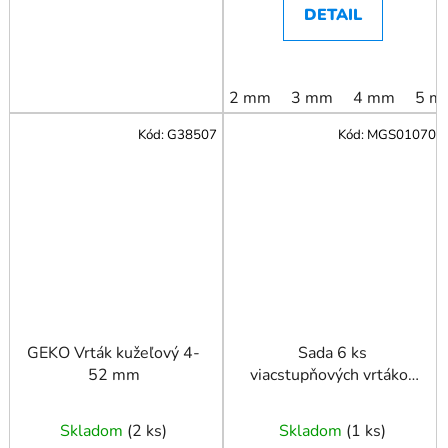
DETAIL
2 mm
3 mm
4 mm
5 m
Kód:
G38507
Kód:
MGS01070
GEKO Vrták kužeľový 4-
Sada 6 ks
52 mm
viacstupňových vrtákov
s titánovým povlakom
Skladom
(
2 ks
)
Skladom
(
1 ks
)