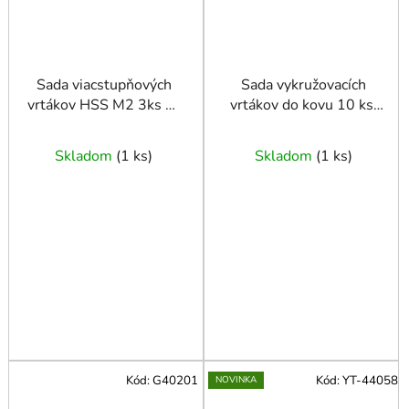
Sada viacstupňových
Sada vykružovacích
vrtákov HSS M2 3ks 4-
vrtákov do kovu 10 ks.
12,4-20,4-32mm
16-53 mm
Skladom
(
1 ks
)
Skladom
(
1 ks
)
Kód:
G40201
Kód:
YT-44058
NOVINKA