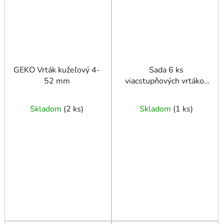
GEKO Vrták kužeľový 4-
Sada 6 ks
52 mm
viacstupňových vrtákov
s titánovým povlakom
Skladom
(
2 ks
)
Skladom
(
1 ks
)