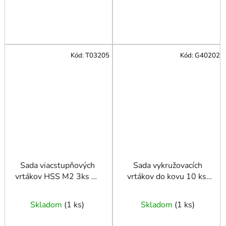
Kód:
T03205
Kód:
G40202
Sada viacstupňových
Sada vykružovacích
vrtákov HSS M2 3ks 4-
vrtákov do kovu 10 ks.
12,4-20,4-32mm
16-53 mm
Skladom
(
1 ks
)
Skladom
(
1 ks
)