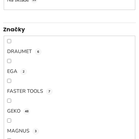
o
35
d
u
k
Značky
t
o
v
DRAUMET
6
EGA
2
FASTER TOOLS
7
GEKO
48
MAGNUS
3