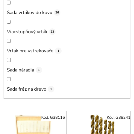
Sada vrtákov do kovu
26
Viacstupňový vrták
23
Vrták pre vstrekovače
1
Sada náradia
1
Sada fréz na drevo
1
V
Kód:
G38116
Kód:
G38241
ý
p