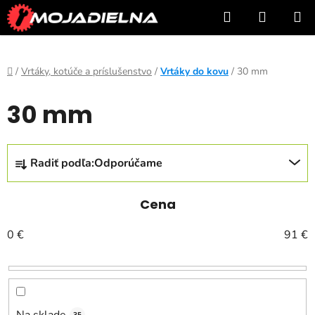
Prejsť
Hľadať
NÁKUP
na
KOŠÍK
obsah
Domov
/
Vrtáky, kotúče a príslušenstvo
/
Vrtáky do kovu
/
30 mm
30 mm
R
Radiť podľa:
Odporúčame
a
d
e
Cena
n
0
€
91
€
i
e
p
r
Na sklade