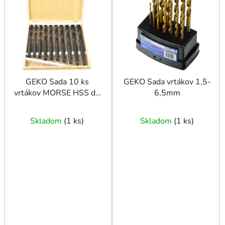
i
s
p
r
o
d
u
GEKO Sada 10 ks
GEKO Sada vrtákov 1,5-
vrtákov MORSE HSS do
6,5mm
k
kovu MK2 14,5 - 23
t
mm
o
Skladom
(
1 ks
)
Skladom
(
1 ks
)
v