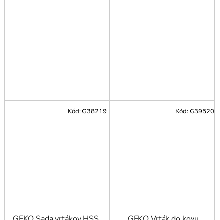
Kód:
G38219
Kód:
G39520
GEKO Sada vrtákov HSS
GEKO Vrták do kovu