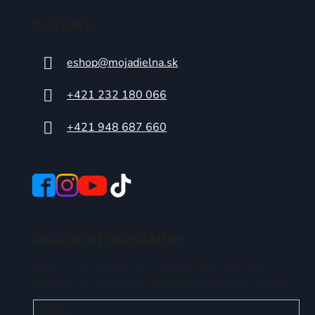
Kontakt
eshop
@
mojadielna.sk
+421 232 180 066
+421 948 687 660
Odoberať newsletter
Vložte svoj e-mail a my Vám budeme zasielať
informácie o nových produktoch na našom e-shope.
Email