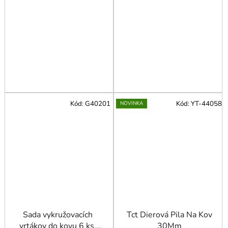
Kód:
G40201
Kód:
YT-44058
NOVINKA
Sada vykružovacích
Tct Dierová Pila Na Kov
vrtákov do kovu 6 ks.
30Mm