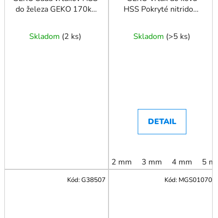
do železa GEKO 170ks
HSS Pokryté nitridom
DIN 338
titánu DIN338
Skladom
(
2 ks
)
Skladom
(
>5 ks
)
DETAIL
2 mm
3 mm
4 mm
5 m
Kód:
G38507
Kód:
MGS01070