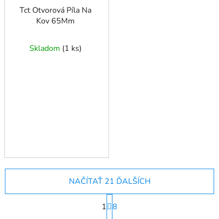
Tct Otvorová Píla Na
Kov 65Mm
Skladom
(
1 ks
)
NAČÍTAŤ 21 ĎALŠÍCH
S
1
t
8
r
O