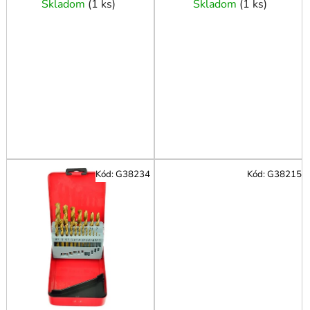
o
Skladom
(
1 ks
)
Skladom
(
1 ks
)
v
Kód:
G38234
Kód:
G38215