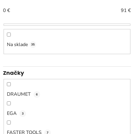
n
0
€
91
€
i
e
p
r
o
Na sklade
35
d
u
k
Značky
t
o
v
DRAUMET
6
EGA
3
FASTER TOOLS
7