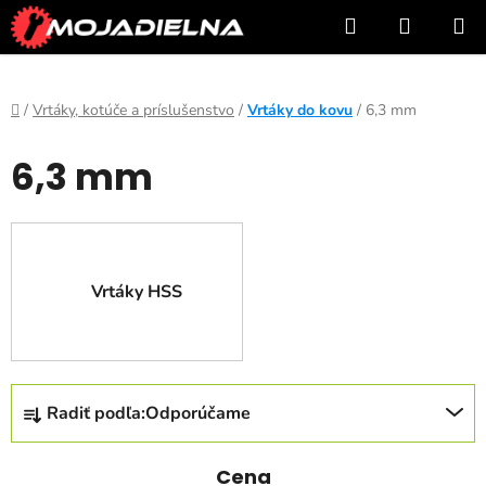
Prejsť
Hľadať
NÁKUP
na
KOŠÍK
obsah
Domov
/
Vrtáky, kotúče a príslušenstvo
/
Vrtáky do kovu
/
6,3 mm
6,3 mm
Vrtáky HSS
R
Radiť podľa:
Odporúčame
a
d
e
Cena