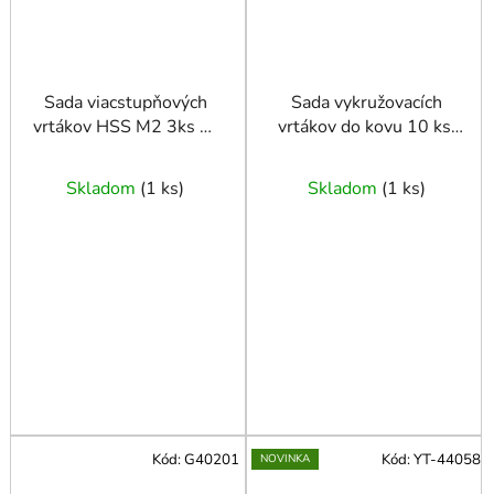
Sada viacstupňových
Sada vykružovacích
vrtákov HSS M2 3ks 4-
vrtákov do kovu 10 ks.
12,4-20,4-32mm
16-53 mm
Skladom
(
1 ks
)
Skladom
(
1 ks
)
Kód:
G40201
Kód:
YT-44058
NOVINKA