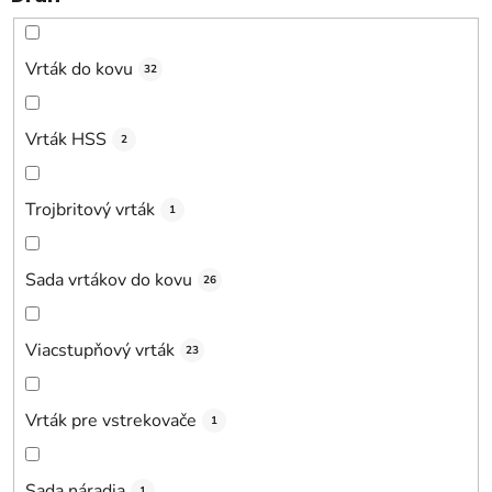
Vrták do kovu
32
Vrták HSS
2
Trojbritový vrták
1
Sada vrtákov do kovu
26
Viacstupňový vrták
23
Vrták pre vstrekovače
1
Sada náradia
1