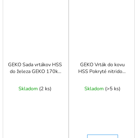
GEKO Sada vrtákov HSS
GEKO Vrták do kovu
do železa GEKO 170ks
HSS Pokryté nitridom
DIN 338
titánu DIN338
Skladom
(
2 ks
)
Skladom
(
>5 ks
)