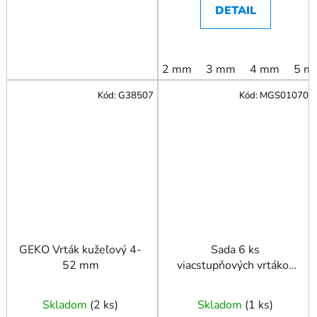
DETAIL
2 mm
3 mm
4 mm
5 m
Kód:
G38507
Kód:
MGS01070
GEKO Vrták kužeľový 4-
Sada 6 ks
52 mm
viacstupňových vrtákov
s titánovým povlakom
Skladom
(
2 ks
)
Skladom
(
1 ks
)