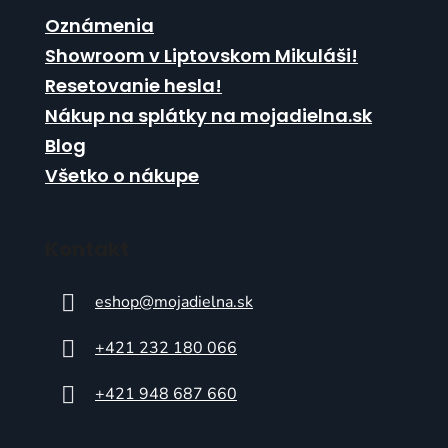
Oznámenia
Showroom v Liptovskom Mikuláši!
Resetovanie hesla!
Nákup na splátky na mojadielna.sk
Blog
Všetko o nákupe
Kontakt
eshop
@
mojadielna.sk
+421 232 180 066
+421 948 687 660