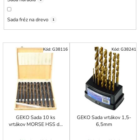
Sada fréz na drevo
1
V
Kód:
G38116
Kód:
G38241
ý
p
i
s
p
r
o
d
u
GEKO Sada 10 ks
GEKO Sada vrtákov 1,5-
vrtákov MORSE HSS do
6,5mm
k
kovu MK2 14,5 - 23
t
mm