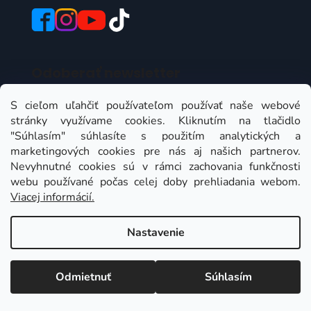
Odoberať newsletter
Vložte svoj e-mail a my Vám budeme zasielať
S cieľom uľahčiť používateľom používať naše webové
informácie o nových produktoch na našom e-shope.
stránky využívame cookies. Kliknutím na tlačidlo
"Súhlasím" súhlasíte s použitím analytických a
Email
marketingových cookies pre nás aj našich partnerov.
Nevyhnutné cookies sú v rámci zachovania funkčnosti
Vložením e-mailu súhlasíte s
podmienkami
webu používané počas celej doby prehliadania webom.
ochrany osobných údajov
Viacej informácií.
PRIHLÁSIŤ SA
Nastavenie
Odmietnuť
Súhlasím
Instagram