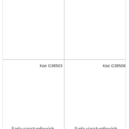
Kód:
G38503
Kód:
G38506
Sada viacstupňových
Sada viacstupňových