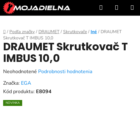
Prejsť
Hľadať
NÁKUP
na
KOŠÍK
obsah
Domov
/
Podľa značky
/
DRAUMET
/
Skrutkovače
/
Iné
/
DRAUMET
Skrutkovač T IMBUS 10,0
DRAUMET Skrutkovač T
IMBUS 10,0
Priemerné
Neohodnotené
Podrobnosti hodnotenia
hodnotenie
Značka:
EGA
produktu
Kód produktu:
E8094
je
NOVINKA
0,0
z
5
hviezdičiek.