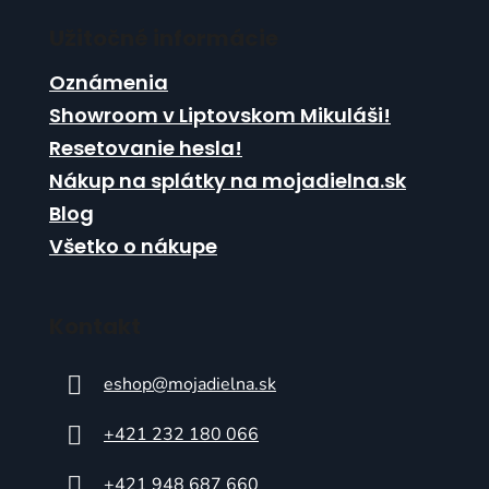
Užitočné informácie
Oznámenia
Showroom v Liptovskom Mikuláši!
Resetovanie hesla!
Nákup na splátky na mojadielna.sk
Blog
Všetko o nákupe
Kontakt
eshop
@
mojadielna.sk
+421 232 180 066
+421 948 687 660