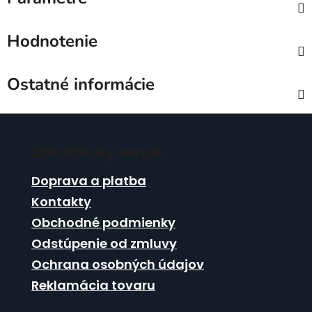
Hodnotenie
Ostatné informácie
Z
á
Zákaznícky servis
p
ä
Doprava a platba
t
Kontakty
i
Obchodné podmienky
e
Odstúpenie od zmluvy
Ochrana osobných údajov
Reklamácia tovaru