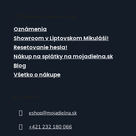
Užitočné informácie
Oznámenia
Showroom v Liptovskom Mikuláši!
Resetovanie hesla!
Nákup na splátky na mojadielna.sk
Blog
Všetko o nákupe
Kontakt
eshop
@
mojadielna.sk
+421 232 180 066