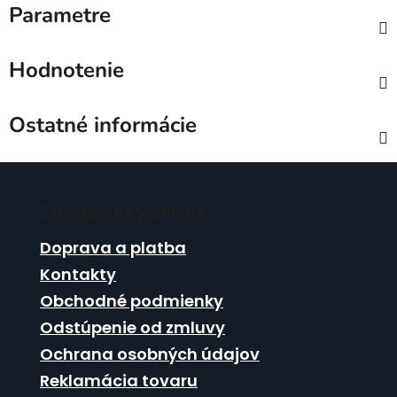
Parametre
Hodnotenie
Ostatné informácie
Z
á
Zákaznícky servis
p
ä
Doprava a platba
t
Kontakty
i
Obchodné podmienky
e
Odstúpenie od zmluvy
Ochrana osobných údajov
Reklamácia tovaru