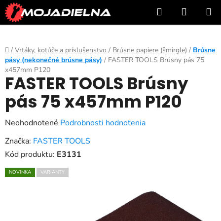
Prejsť
Hľadať
NÁKUP
na
KOŠÍK
obsah
Domov
/
Vrtáky, kotúče a príslušenstvo
/
Brúsne papiere (šmirgle)
/
Brúsne
pásy (nekonečné brúsne pásy)
/
FASTER TOOLS Brúsny pás 75
x457mm P120
FASTER TOOLS Brúsny
pás 75 x457mm P120
Priemerné
Neohodnotené
Podrobnosti hodnotenia
hodnotenie
Značka:
FASTER TOOLS
produktu
Kód produktu:
E3131
je
NOVINKA
VARIANTY
0,0
z
5
hviezdičiek.