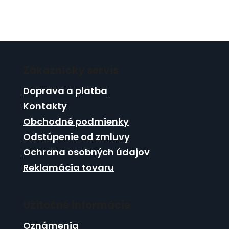
Z
á
Zákaznícky servis
p
ä
Doprava a platba
t
Kontakty
i
Obchodné podmienky
e
Odstúpenie od zmluvy
Ochrana osobných údajov
Reklamácia tovaru
Užitočné informácie
Oznámenia