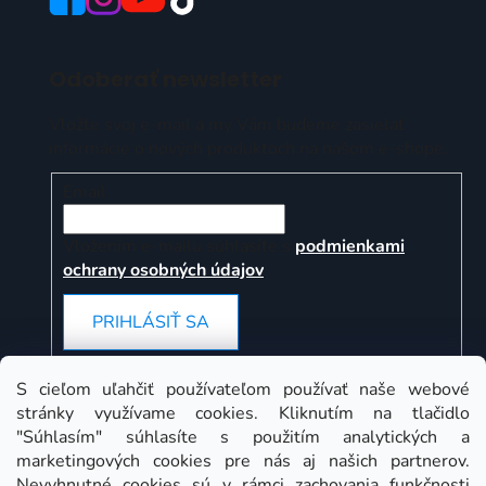
Odoberať newsletter
Vložte svoj e-mail a my Vám budeme zasielať
informácie o nových produktoch na našom e-shope.
Email
Vložením e-mailu súhlasíte s
podmienkami
ochrany osobných údajov
PRIHLÁSIŤ SA
S cieľom uľahčiť používateľom používať naše webové
stránky využívame cookies. Kliknutím na tlačidlo
Instagram
"Súhlasím" súhlasíte s použitím analytických a
marketingových cookies pre nás aj našich partnerov.
Nevyhnutné cookies sú v rámci zachovania funkčnosti