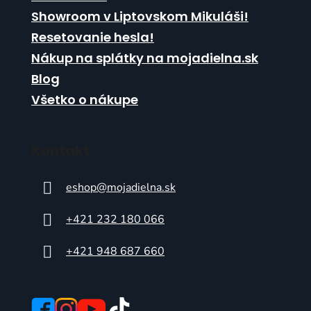
Showroom v Liptovskom Mikuláši!
Resetovanie hesla!
Nákup na splátky na mojadielna.sk
Blog
Všetko o nákupe
Kontakt
eshop
@
mojadielna.sk
+421 232 180 066
+421 948 687 660