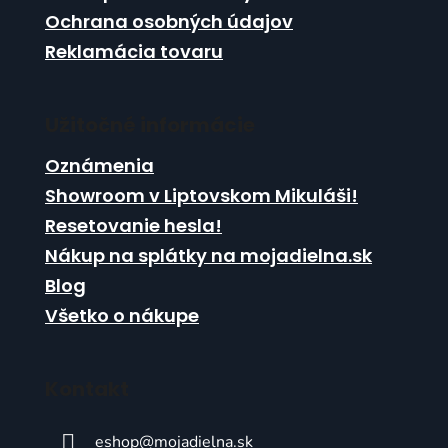
Ochrana osobných údajov
Reklamácia tovaru
Užitočné informácie
Oznámenia
Showroom v Liptovskom Mikuláši!
Resetovanie hesla!
Nákup na splátky na mojadielna.sk
Blog
Všetko o nákupe
Kontakt
eshop
@
mojadielna.sk