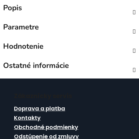
Popis
Parametre
Hodnotenie
Ostatné informácie
Z
á
Zákaznícky servis
p
ä
Doprava a platba
t
Kontakty
i
Obchodné podmienky
e
Odstúpenie od zmluvy