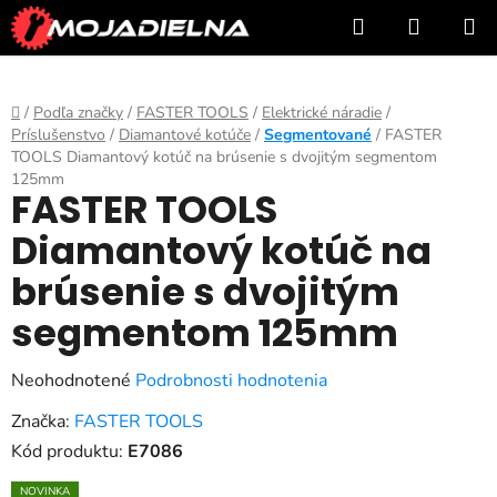
Prejsť
Hľadať
NÁKUP
na
KOŠÍK
obsah
Domov
/
Podľa značky
/
FASTER TOOLS
/
Elektrické náradie
/
Príslušenstvo
/
Diamantové kotúče
/
Segmentované
/
FASTER
TOOLS Diamantový kotúč na brúsenie s dvojitým segmentom
125mm
FASTER TOOLS
Diamantový kotúč na
brúsenie s dvojitým
segmentom 125mm
Priemerné
Neohodnotené
Podrobnosti hodnotenia
hodnotenie
Značka:
FASTER TOOLS
produktu
Kód produktu:
E7086
je
NOVINKA