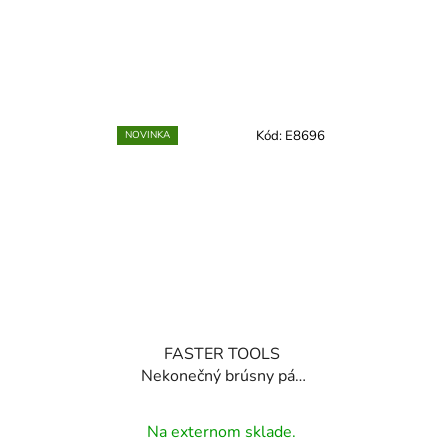
Kód:
E8696
NOVINKA
FASTER TOOLS
Nekonečný brúsny pás
75x457mm P40
Na externom sklade.