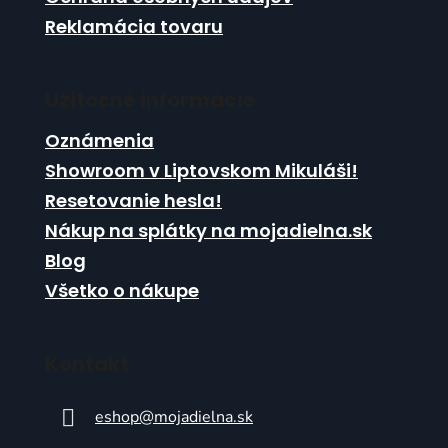
Reklamácia tovaru
Užitočné informácie
Oznámenia
Showroom v Liptovskom Mikuláši!
Resetovanie hesla!
Nákup na splátky na mojadielna.sk
Blog
Všetko o nákupe
Kontakt
eshop
@
mojadielna.sk