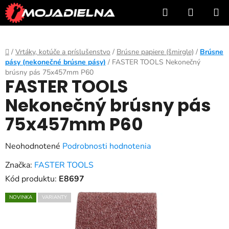
Prejsť
Hľadať
NÁKUP
na
KOŠÍK
obsah
Domov
/
Vrtáky, kotúče a príslušenstvo
/
Brúsne papiere (šmirgle)
/
Brúsne
pásy (nekonečné brúsne pásy)
/
FASTER TOOLS Nekonečný
brúsny pás 75x457mm P60
FASTER TOOLS
Nekonečný brúsny pás
75x457mm P60
Priemerné
Neohodnotené
Podrobnosti hodnotenia
hodnotenie
Značka:
FASTER TOOLS
produktu
Kód produktu:
E8697
je
NOVINKA
VARIANTY
0,0
z
5