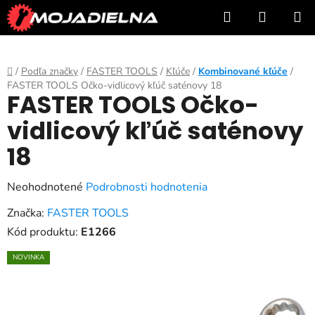
Prejsť
Hľadať
NÁKUP
na
KOŠÍK
obsah
Domov
/
Podľa značky
/
FASTER TOOLS
/
Kľúče
/
Kombinované kľúče
/
FASTER TOOLS Očko-vidlicový kľúč saténovy 18
FASTER TOOLS Očko-
vidlicový kľúč saténovy
18
Priemerné
Neohodnotené
Podrobnosti hodnotenia
hodnotenie
Značka:
FASTER TOOLS
produktu
Kód produktu:
E1266
je
NOVINKA
0,0
z
5