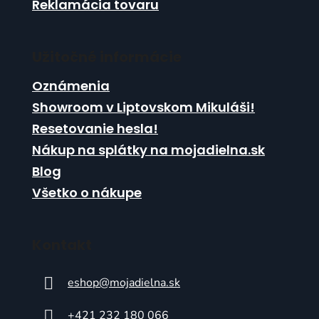
Reklamácia tovaru
Užitočné informácie
Oznámenia
Showroom v Liptovskom Mikuláši!
Resetovanie hesla!
Nákup na splátky na mojadielna.sk
Blog
Všetko o nákupe
Kontakt
eshop
@
mojadielna.sk
+421 232 180 066