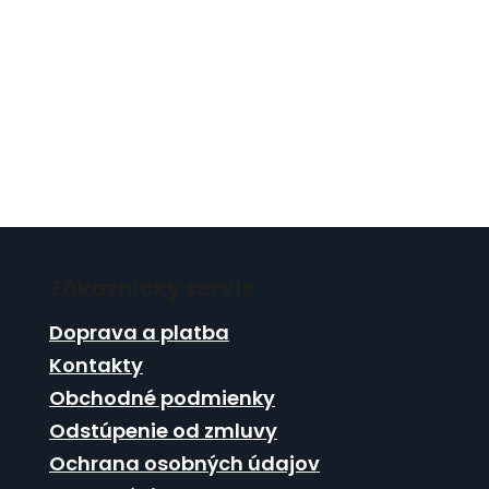
Z
á
Zákaznícky servis
p
ä
Doprava a platba
t
Kontakty
i
Obchodné podmienky
e
Odstúpenie od zmluvy
Ochrana osobných údajov