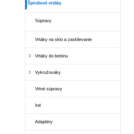
Špirálové vrtáky
Súpravy
Vrtáky na sklo a zasklievanie
Vrtáky do betónu
Vykružováky
Vrtné súpravy
Iné
Adaptéry