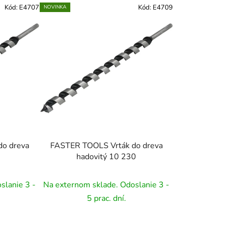
Kód:
E4707
Kód:
E4709
NOVINKA
o dreva
FASTER TOOLS Vrták do dreva
0
hadovitý 10 230
slanie 3 -
Na externom sklade. Odoslanie 3 -
5 prac. dní.