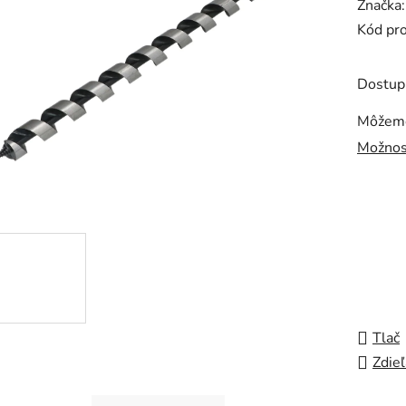
Značka
produk
Kód pr
je
0,0
Dostup
z
5
Môžeme
hviezdi
Možnos
Tlač
Zdieľ