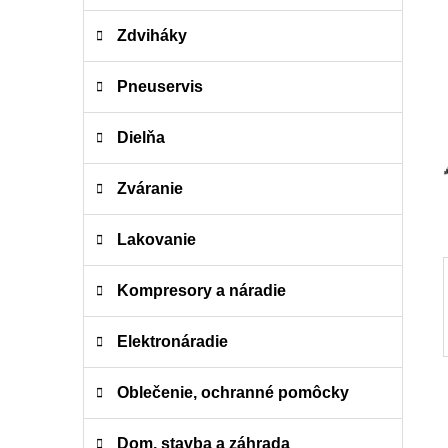
i
a
Zdviháky
e
n
e
Pneuservis
l
Dielňa
Zváranie
Lakovanie
Kompresory a náradie
Elektronáradie
Oblečenie, ochranné pomôcky
Dom, stavba a záhrada