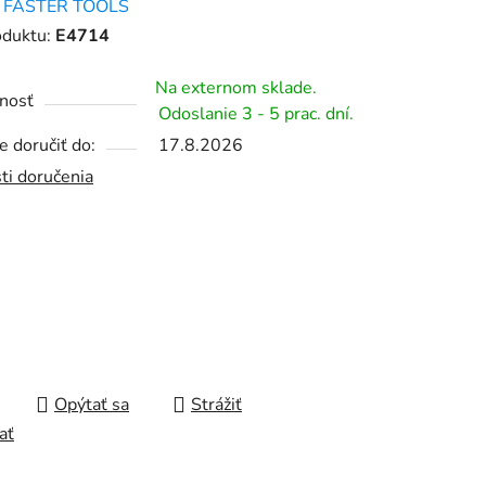
:
FASTER TOOLS
tu
oduktu:
E4714
Na externom sklade.
nosť
Odoslanie 3 - 5 prac. dní.
 doručiť do:
17.8.2026
čiek.
ti doručenia
Opýtať sa
Strážiť
ať