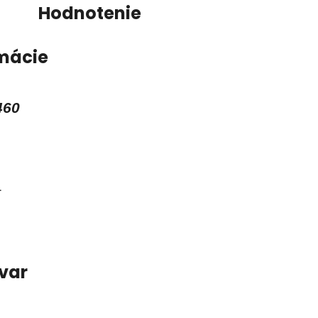
Hodnotenie
mácie
460
.
ovar