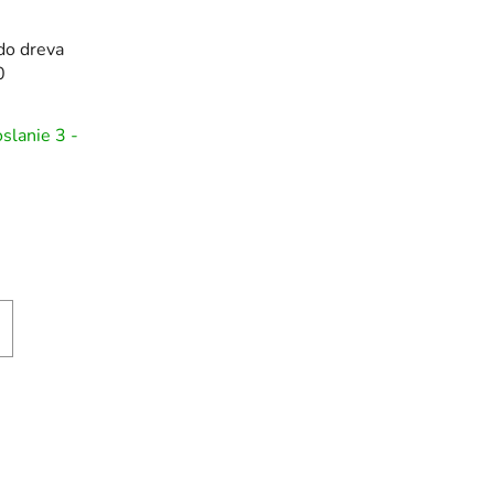
o dreva
0
slanie 3 -