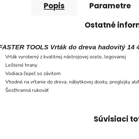
Popis
Parametre
Ostatné infor
FASTER TOOLS Vrták do dreva hadovitý 14 
Vrták vyrobený z kvalitnej nástrojovej ocele, legovanej
Leštené hrany
Vodiaca čepeľ so závitom
Vhodné na vŕtanie do dreva, nábytkovej dosky, preglejky atď
Šesťhranná rukoväť
Súvisiaci t