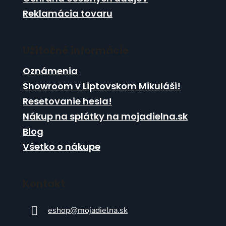
Reklamácia tovaru
Užitočné informácie
Oznámenia
Showroom v Liptovskom Mikuláši!
Resetovanie hesla!
Nákup na splátky na mojadielna.sk
Blog
Všetko o nákupe
Kontakt
eshop
@
mojadielna.sk