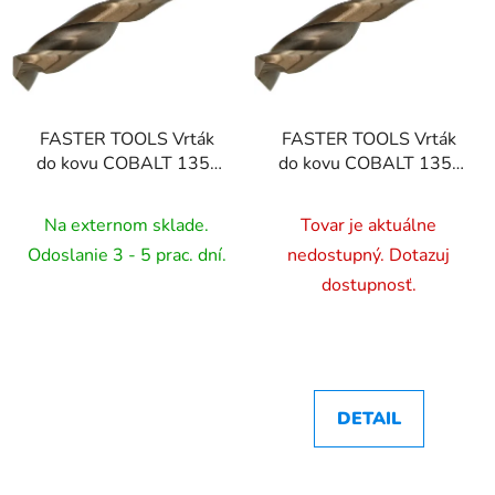
FASTER TOOLS Vrták
FASTER TOOLS Vrták
do kovu COBALT 135˚
do kovu COBALT 135˚
1,0 3 12 34
1,5 3 18 40
Na externom sklade.
Tovar je aktuálne
Odoslanie 3 - 5 prac. dní.
nedostupný. Dotazuj
dostupnosť.
DETAIL